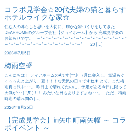
コラボ見学会☆20代夫婦の猫と暮らす
ホテルライクな家☆
住む人の暮らしと思いを大切に、確かな家づくりをしてきた
DEARHOMEのグループ会社【ジョイホーム】から 完成見学会の
お知らせです。 ～*～*～*～*～*～*～*～*～*～*～*～*～*～*～* ～*
～*～*～*～*～*～*～*～*～*～*～*～*～*～* 20 […]
2026年7月5日
梅雨空🌈
こんにちは！ ディアホームのAです(^^♪ 7月に突入し、気温もぐ
ぅぅぅんと上がり、夏！！！な天気の日々ですね☀ とて、まだ梅
雨真っ只中･･･。 昨日まで晴れてたのに、予定がある今日に限って
天気が･･･( ﾟДﾟ)！！ みたいな日もありますよね･･･。 ただ、梅雨
時期の晴れ間の […]
2026年6月25日
【完成見学会】in矢巾町南矢幅 ～ コラ
ボイベント ～