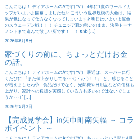
こんにちは！ ディアホームのAです(*‘∀‘) 4年に1度のワールドカ
ップがいよいよ開幕しましたね✨ こういう世界規模の大会は、結
果が気になって仕方なくなってしまいます♪ 明日はいよいよ運命
のスウェーデン戦！！！ チュニジア戦の勢いのまま、決勝トーナ
メントまで進んで欲しい所です！！！ &nb […]
2026年6月8日
家づくりの前に、ちょっとだけお金
の話。
こんにちは！ ディアホームのAです(*‘∀‘) 最近は、スーパーに行
くたびに 『また値上がりしてる･･･(; ･`д･´)！！』 と、感じること
が増えましたね💦 食品だけでなく、光熱費や日用品などの価格も
上がり、家計への負担を実感している方も多いのではないでしょ
うか･･･(´ […]
2026年5月2日
【完成見学会】in矢巾町南矢幅 ～ コラ
ボイベント ～
こんにちは！ ディアホームのAです(*‘∀‘) あっっっという間に4月