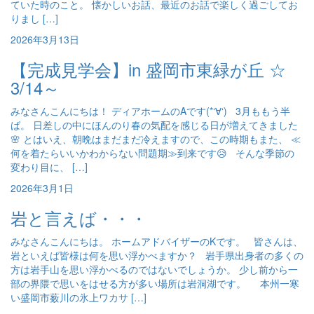
ていた時のこと。 懐かしいお話、最近のお話で楽しく過ごしてお
りまし […]
2026年3月13日
【完成見学会】in 盛岡市東緑が丘 ☆
3/14～
みなさんこんにちは！ ディアホームのAです(*‘∀‘) 3月ももう半
ば。 日差しの中にほんのり春の気配を感じる日が増えてきました
🌸 とはいえ、朝晩はまだまだ冷えますので、この時期もまた、 ≪
何を着たらいいかわからない問題期≫到来です😥 そんな季節の
変わり目に、 […]
2026年3月1日
岩と言えば・・・
みなさんこんにちは。 ホームアドバイザーのKです。 皆さんは、
岩といえば皆様は何を思い浮かべますか？ 岩手県出身者の多くの
方は岩手山を思い浮かべるのではないでしょうか。 少し前から一
部の界隈で思いをはせる方が多い場所は岩洞湖です。 本州一寒
い盛岡市薮川の氷上ワカサ […]