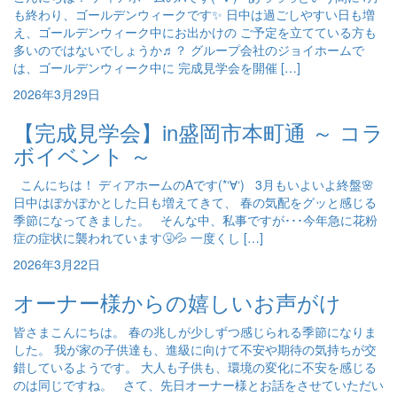
も終わり、ゴールデンウィークです✨ 日中は過ごしやすい日も増
え、ゴールデンウィーク中にお出かけの ご予定を立てている方も
多いのではないでしょうか♬？ グループ会社のジョイホームで
は、ゴールデンウィーク中に 完成見学会を開催 […]
2026年3月29日
【完成見学会】in盛岡市本町通 ～ コラ
ボイベント ～
こんにちは！ ディアホームのAです(*‘∀‘) 3月もいよいよ終盤🌸
日中はぽかぽかとした日も増えてきて、 春の気配をグッと感じる
季節になってきました。 そんな中、私事ですが･･･今年急に花粉
症の症状に襲われています🤧💦 一度くし […]
2026年3月22日
オーナー様からの嬉しいお声がけ
皆さまこんにちは。 春の兆しが少しずつ感じられる季節になりま
した。 我が家の子供達も、進級に向けて不安や期待の気持ちが交
錯しているようです。 大人も子供も、環境の変化に不安を感じる
のは同じですね。 さて、先日オーナー様とお話をさせていただい