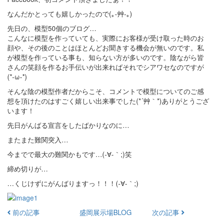
なんだかとっても嬉しかったので(｡-艸-｡)
先日の、模型50個のブログ…
こんなに模型を作っていても、実際にお客様が受け取った時のお
顔や、その後のことはほとんどお聞きする機会が無いのです。私
が模型を作っている事も、知らない方が多いのです。陰ながら皆
さんの笑顔を作るお手伝いが出来ればそれでシアワセなのですが
(*-ω-*)
そんな陰の模型作者だからこそ、コメントで模型についてのご感
想を頂けたのはすごく嬉しい出来事でした(*´艸｀*)ありがとうござ
います！
先日がんばる宣言をしたばかりなのに…
またまた難関突入…
今までで最大の難関かもです…(-∀-｀;)笑
締め切りが…
…くじけずにがんばりますっ！！！(-∀-｀;)
前の記事
盛岡展示場BLOG
次の記事