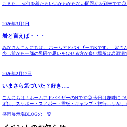
もまた、 ≪何を着たらいいかわからない問題期≫到来です😥 
2026年3月1日
岩と言えば・・・
みなさんこんにちは。 ホームアドバイザーのKです。 皆さ
少し前から一部の界隈で思いをはせる方が多い場所は岩洞湖で
2026年2月17日
いまさら気づいた？好き…。
こんにちは！ホームアドバイザーのNです😊 今日は趣味に
ずは、スケボー・スノボー・雪板・キャンプ・旅行… いや、多
盛岡展示場BLOGの一覧