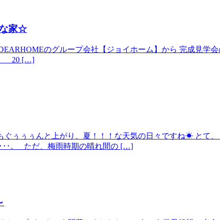
な家☆
ARHOMEのグループ会社【ジョイホーム】から 完成見学会のお知
 20 […]
気温もぐぅぅぅんと上がり、夏！！！な天気の日々ですね☀ とて、
･･･。 ただ、梅雨時期の晴れ間の […]
～