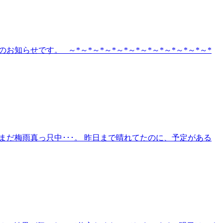
らせです。 ～*～*～*～*～*～*～*～*～*～*～*～*
まだ梅雨真っ只中･･･。 昨日まで晴れてたのに、予定がある