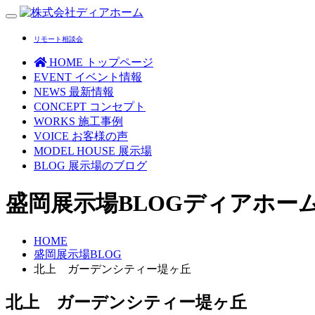
Toggle
navigation
リモート相談会
HOME
トップページ
EVENT
イベント情報
NEWS
最新情報
CONCEPT
コンセプト
WORKS
施工事例
VOICE
お客様の声
MODEL HOUSE
展示場
BLOG
展示場のブログ
盛岡展示場BLOG
ディアホー
HOME
盛岡展示場BLOG
北上 ガーデンシティー堤ヶ丘
北上 ガーデンシティー堤ヶ丘