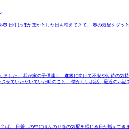
～
よ終盤🌸 日中はぽかぽかとした日も増えてきて、 春の気配をグ
りました。 我が家の子供達も、進級に向けて不安や期待の気持
させていただいていた時のこと。 懐かしいお話、最近のお話で楽
ももう半ば。 日差しの中にほんのり春の気配を感じる日が増えて