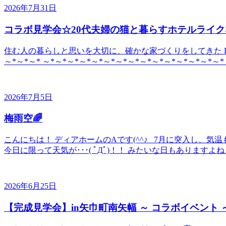
2026年7月31日
コラボ見学会☆20代夫婦の猫と暮らすホテルライク
住む人の暮らしと思いを大切に、確かな家づくりをしてきた DE
～*～*～* ～*～*～*～*～*～*～*～*～*～*～*～*～*～*～*
2026年7月5日
梅雨空🌈
こんにちは！ ディアホームのAです(^^♪ 7月に突入し、
今日に限って天気が･･･( ﾟДﾟ)！！ みたいな日もありますよね
2026年6月25日
【完成見学会】in矢巾町南矢幅 ～ コラボイベント 