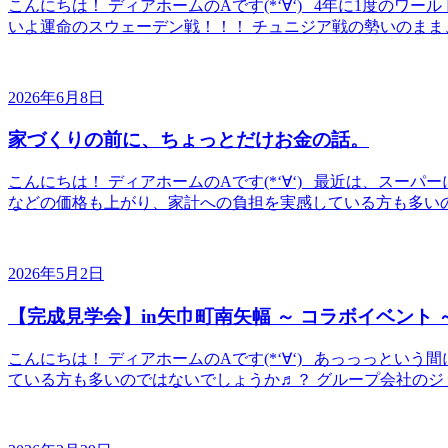
こんにちは！ ディアホームのAです(*‘∀‘) 4年に1度の
いよ運命のスウェーデン戦！！！ チュニジア戦の勢いのまま、
2026年6月8日
家づくりの前に、ちょっとだけお金の話。
こんにちは！ ディアホームのAです(*‘∀‘) 最近は、スーパー
などの価格も上がり、家計への負担を実感している方も多いのでは
2026年5月2日
【完成見学会】in矢巾町南矢幅 ～ コラボイベント 
こんにちは！ ディアホームのAです(*‘∀‘) あっっっと
ている方も多いのではないでしょうか♬？ グループ会社のジョ