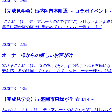
2026年3月29日
【完成見学会】in盛岡市本町通 ～ コラボイベント 
こんにちは！ ディアホームのAです(*‘∀‘) 3月もいよい
年急に花粉症の症状に襲われています🤧💦 一度くし […]
2026年3月22日
オーナー様からの嬉しいお声がけ
皆さまこんにちは。 春の兆しが少しずつ感じられる季節にな
安を感じるのは同じですね。 さて、先日オーナー様とお話を
2026年3月13日
【完成見学会】in 盛岡市東緑が丘 ☆ 3/14～
みなさんこんにちは！ ディアホームのAです(*‘∀‘) 3月