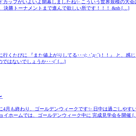
ワールドカップがいよいよ開幕しましたね✨ こういう世界規模の
決勝トーナメントまで進んで欲しい所です！！！ &nb […]
に行くたびに 『また値上がりしてる･･･(; ･`д･´)！！』 
ないでしょうか･･･(´ […]
～
いう間に4月も終わり、ゴールデンウィークです✨ 日中は過ごしや
イホームでは、ゴールデンウィーク中に 完成見学会を開催 […