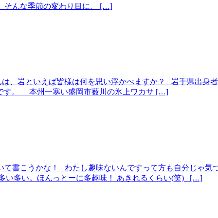
そんな季節の変わり目に、 […]
んは、岩といえば皆様は何を思い浮かべますか？ 岩手県出身
す。 本州一寒い盛岡市薮川の氷上ワカサ […]
ついて書こうかな！ わたし趣味ないんですって方も自分じゃ気
い多い。ほんっとーに多趣味！ あきれるくらい(笑) […]