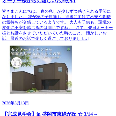
オーナー様からの嬉しいお声がけ
皆さまこんにちは。 春の兆しが少しずつ感じられる季節に
なりました。 我が家の子供達も、進級に向けて不安や期待
の気持ちが交錯しているようです。 大人も子供も、環境の
変化に不安を感じるのは同じですね。 さて、先日オーナー
様とお話をさせていただいていた時のこと。 懐かしいお
話、最近のお話で楽しく過ごしておりまし […]
2026年3月13日
【完成見学会】in 盛岡市東緑が丘 ☆ 3/14～