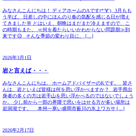
みなさんこんにちは！ ディアホームのAです(*‘∀‘) 3月もも
う半ば。 日差しの中にほんのり春の気配を感じる日が増え
てきました🌸 とはいえ、朝晩はまだまだ冷えますので、こ
の時期もまた、 ≪何を着たらいいかわからない問題期≫到
来です😥 そんな季節の変わり目に、 […]
2026年3月1日
岩と言えば・・・
みなさんこんにちは。 ホームアドバイザーのKです。 皆さ
んは、岩といえば皆様は何を思い浮かべますか？ 岩手県出
身者の多くの方は岩手山を思い浮かべるのではないでしょう
か。 少し前から一部の界隈で思いをはせる方が多い場所は
岩洞湖です。 本州一寒い盛岡市薮川の氷上ワカサ […]
2026年2月17日