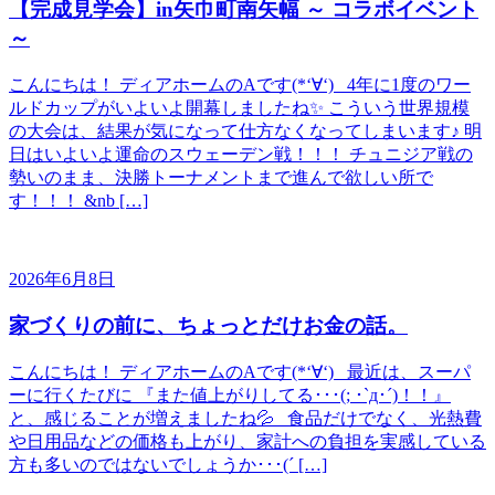
【完成見学会】in矢巾町南矢幅 ～ コラボイベント
～
こんにちは！ ディアホームのAです(*‘∀‘) 4年に1度のワー
ルドカップがいよいよ開幕しましたね✨ こういう世界規模
の大会は、結果が気になって仕方なくなってしまいます♪ 明
日はいよいよ運命のスウェーデン戦！！！ チュニジア戦の
勢いのまま、決勝トーナメントまで進んで欲しい所で
す！！！ &nb […]
2026年6月8日
家づくりの前に、ちょっとだけお金の話。
こんにちは！ ディアホームのAです(*‘∀‘) 最近は、スーパ
ーに行くたびに 『また値上がりしてる･･･(; ･`д･´)！！』
と、感じることが増えましたね💦 食品だけでなく、光熱費
や日用品などの価格も上がり、家計への負担を実感している
方も多いのではないでしょうか･･･(´ […]