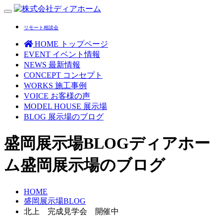
Toggle
navigation
リモート相談会
HOME
トップページ
EVENT
イベント情報
NEWS
最新情報
CONCEPT
コンセプト
WORKS
施工事例
VOICE
お客様の声
MODEL HOUSE
展示場
BLOG
展示場のブログ
盛岡展示場BLOG
ディアホー
ム盛岡展示場のブログ
HOME
盛岡展示場BLOG
北上 完成見学会 開催中