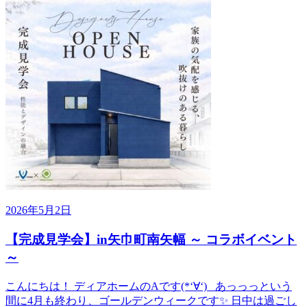
2026年5月2日
【完成見学会】in矢巾町南矢幅 ～ コラボイベント
～
こんにちは！ ディアホームのAです(*‘∀‘) あっっっという
間に4月も終わり、ゴールデンウィークです✨ 日中は過ごし