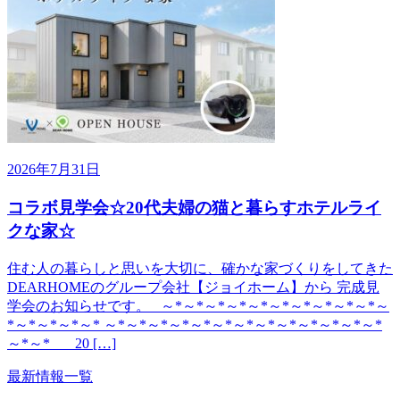
2026年7月31日
コラボ見学会☆20代夫婦の猫と暮らすホテルライ
クな家☆
住む人の暮らしと思いを大切に、確かな家づくりをしてきた
DEARHOMEのグループ会社【ジョイホーム】から 完成見
学会のお知らせです。 ～*～*～*～*～*～*～*～*～*～*～
*～*～*～*～* ～*～*～*～*～*～*～*～*～*～*～*～*～*
～*～* 20 […]
最新情報一覧