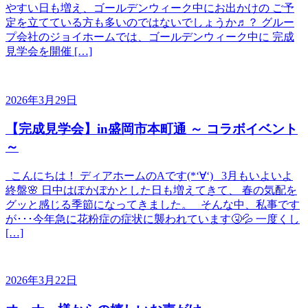
やすい日も増え、ゴールデンウィーク中にお出かけの ご予
定を立てている方も多いのではないでしょうか♬？ グルー
プ会社のジョイホームでは、ゴールデンウィーク中に 完成
見学会を開催 […]
2026年3月29日
【完成見学会】in盛岡市本町通 ～ コラボイベント
～
こんにちは！ ディアホームのAです(*‘∀‘) 3月もいよいよ
終盤🌸 日中はぽかぽかとした日も増えてきて、 春の気配を
グッと感じる季節になってきました。 そんな中、私事です
が･･･今年急に花粉症の症状に襲われています🤧💦 一度くし
[…]
2026年3月22日