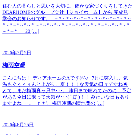
住む人の暮らしと思いを大切に、確かな家づくりをしてきた
DEARHOMEのグループ会社【ジョイホーム】から 完成見
学会のお知らせです。 ～*～*～*～*～*～*～*～*～*～*～
*～*～*～*～* ～*～*～*～*～*～*～*～*～*～*～*～*～*
～*～* 20 […]
2026年7月5日
梅雨空🌈
こんにちは！ ディアホームのAです(^^♪ 7月に突入し、気
温もぐぅぅぅんと上がり、夏！！！な天気の日々ですね☀
とて、まだ梅雨真っ只中･･･。 昨日まで晴れてたのに、予定
がある今日に限って天気が･･･( ﾟДﾟ)！！ みたいな日もあり
ますよね･･･。 ただ、梅雨時期の晴れ間の […]
2026年6月25日