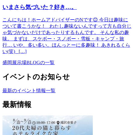
いまさら気づいた？好き…。
こんにちは！ホームアドバイザーのNです😊 今日は趣味に
ついて書こうかな！ わたし趣味ないんですって方も自分じ
ゃ気づかないだけであったりするもんです。 そんな私の趣
味。 まずは、スケボー・スノボー・雪板・キャンプ・旅
行… いや、多い多い。ほんっとーに多趣味！ あきれるくら
い(笑) […]
盛岡展示場BLOGの一覧
イベントのお知らせ
最新のイベント情報一覧
最新情報