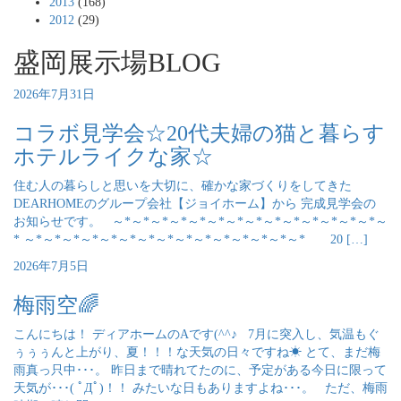
2013
(168)
2012
(29)
盛岡展示場BLOG
2026年7月31日
コラボ見学会☆20代夫婦の猫と暮らす
ホテルライクな家☆
住む人の暮らしと思いを大切に、確かな家づくりをしてきた
DEARHOMEのグループ会社【ジョイホーム】から 完成見学会の
お知らせです。 ～*～*～*～*～*～*～*～*～*～*～*～*～*～*～
* ～*～*～*～*～*～*～*～*～*～*～*～*～*～*～* 20 […]
2026年7月5日
梅雨空🌈
こんにちは！ ディアホームのAです(^^♪ 7月に突入し、気温もぐ
ぅぅぅんと上がり、夏！！！な天気の日々ですね☀ とて、まだ梅
雨真っ只中･･･。 昨日まで晴れてたのに、予定がある今日に限って
天気が･･･( ﾟДﾟ)！！ みたいな日もありますよね･･･。 ただ、梅雨