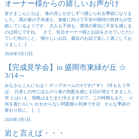
オーナー様からの嬉しいお声がけ
皆さまこんにちは。 春の兆しが少しずつ感じられる季節になりま
した。 我が家の子供達も、進級に向けて不安や期待の気持ちが交
錯しているようです。 大人も子供も、環境の変化に不安を感じる
のは同じですね。 さて、先日オーナー様とお話をさせていただい
ていた時のこと。 懐かしいお話、最近のお話で楽しく過ごしてお
りまし […]
2026年3月13日
【完成見学会】in 盛岡市東緑が丘 ☆
3/14～
みなさんこんにちは！ ディアホームのAです(*‘∀‘) 3月ももう半
ば。 日差しの中にほんのり春の気配を感じる日が増えてきました
🌸 とはいえ、朝晩はまだまだ冷えますので、この時期もまた、 ≪
何を着たらいいかわからない問題期≫到来です😥 そんな季節の
変わり目に、 […]
2026年3月1日
岩と言えば・・・