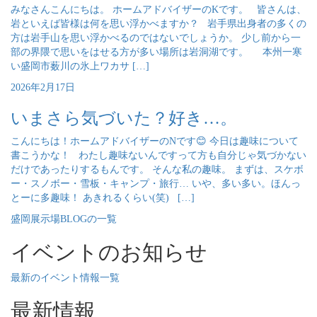
みなさんこんにちは。 ホームアドバイザーのKです。 皆さんは、
岩といえば皆様は何を思い浮かべますか？ 岩手県出身者の多くの
方は岩手山を思い浮かべるのではないでしょうか。 少し前から一
部の界隈で思いをはせる方が多い場所は岩洞湖です。 本州一寒
い盛岡市薮川の氷上ワカサ […]
2026年2月17日
いまさら気づいた？好き…。
こんにちは！ホームアドバイザーのNです😊 今日は趣味について
書こうかな！ わたし趣味ないんですって方も自分じゃ気づかない
だけであったりするもんです。 そんな私の趣味。 まずは、スケボ
ー・スノボー・雪板・キャンプ・旅行… いや、多い多い。ほんっ
とーに多趣味！ あきれるくらい(笑) […]
盛岡展示場BLOGの一覧
イベントのお知らせ
最新のイベント情報一覧
最新情報