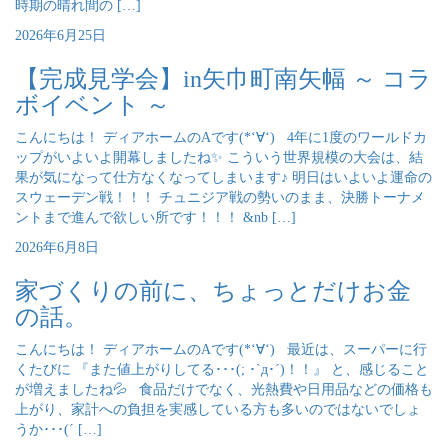
時期の晴れ間の […]
2026年6月25日
【完成見学会】in矢巾町南矢幅 ～ コラ
ボイベント ～
こんにちは！ ディアホームのAです(*‘∀‘) 4年に1度のワールドカ
ップがいよいよ開幕しましたね✨ こういう世界規模の大会は、結
果が気になって仕方なくなってしまいます♪ 明日はいよいよ運命の
スウェーデン戦！！！ チュニジア戦の勢いのまま、決勝トーナメ
ントまで進んで欲しい所です！！！ &nb […]
2026年6月8日
家づくりの前に、ちょっとだけお金
の話。
こんにちは！ ディアホームのAです(*‘∀‘) 最近は、スーパーに行
くたびに 『また値上がりしてる･･･(; ･`д･´)！！』 と、感じること
が増えましたね💦 食品だけでなく、光熱費や日用品などの価格も
上がり、家計への負担を実感している方も多いのではないでしょ
うか･･･(´ […]