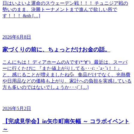
日はいよいよ運命のスウェーデン戦！！！ チュニジア戦の
勢いのまま、決勝トーナメントまで進んで欲しい所で
す！！！ &nb […]
2026年6月8日
家づくりの前に、ちょっとだけお金の話。
こんにちは！ ディアホームのAです(*‘∀‘) 最近は、スーパ
ーに行くたびに 『また値上がりしてる･･･(; ･`д･´)！！』
と、感じることが増えましたね💦 食品だけでなく、光熱費
や日用品などの価格も上がり、家計への負担を実感している
方も多いのではないでしょうか･･･(´ […]
2026年5月2日
【完成見学会】in矢巾町南矢幅 ～ コラボイベント
～