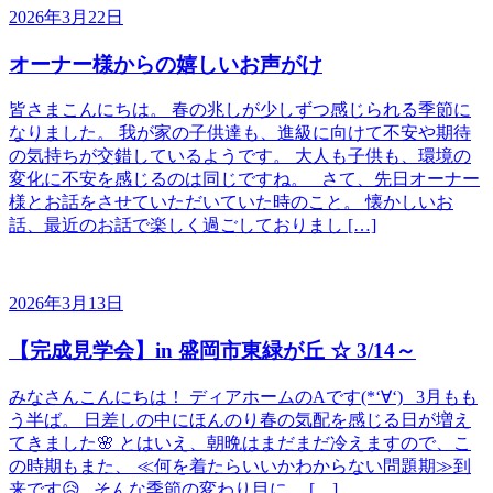
2026年3月22日
オーナー様からの嬉しいお声がけ
皆さまこんにちは。 春の兆しが少しずつ感じられる季節に
なりました。 我が家の子供達も、進級に向けて不安や期待
の気持ちが交錯しているようです。 大人も子供も、環境の
変化に不安を感じるのは同じですね。 さて、先日オーナー
様とお話をさせていただいていた時のこと。 懐かしいお
話、最近のお話で楽しく過ごしておりまし […]
2026年3月13日
【完成見学会】in 盛岡市東緑が丘 ☆ 3/14～
みなさんこんにちは！ ディアホームのAです(*‘∀‘) 3月もも
う半ば。 日差しの中にほんのり春の気配を感じる日が増え
てきました🌸 とはいえ、朝晩はまだまだ冷えますので、こ
の時期もまた、 ≪何を着たらいいかわからない問題期≫到
来です😥 そんな季節の変わり目に、 […]