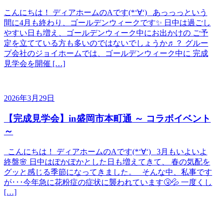
こんにちは！ ディアホームのAです(*‘∀‘) あっっっという
間に4月も終わり、ゴールデンウィークです✨ 日中は過ごし
やすい日も増え、ゴールデンウィーク中にお出かけの ご予
定を立てている方も多いのではないでしょうか♬？ グルー
プ会社のジョイホームでは、ゴールデンウィーク中に 完成
見学会を開催 […]
2026年3月29日
【完成見学会】in盛岡市本町通 ～ コラボイベント
～
こんにちは！ ディアホームのAです(*‘∀‘) 3月もいよいよ
終盤🌸 日中はぽかぽかとした日も増えてきて、 春の気配を
グッと感じる季節になってきました。 そんな中、私事です
が･･･今年急に花粉症の症状に襲われています🤧💦 一度くし
[…]