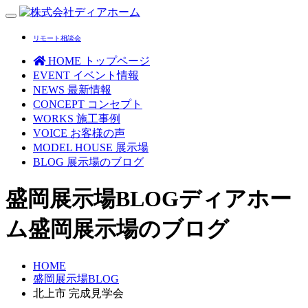
Toggle
navigation
リモート相談会
HOME
トップページ
EVENT
イベント情報
NEWS
最新情報
CONCEPT
コンセプト
WORKS
施工事例
VOICE
お客様の声
MODEL HOUSE
展示場
BLOG
展示場のブログ
盛岡展示場BLOG
ディアホー
ム盛岡展示場のブログ
HOME
盛岡展示場BLOG
北上市 完成見学会