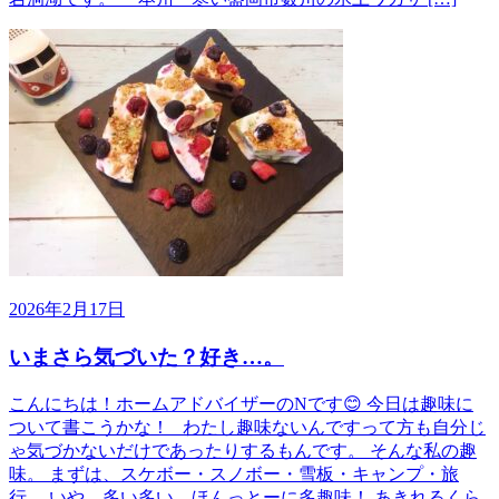
2026年2月17日
いまさら気づいた？好き…。
こんにちは！ホームアドバイザーのNです😊 今日は趣味に
ついて書こうかな！ わたし趣味ないんですって方も自分じ
ゃ気づかないだけであったりするもんです。 そんな私の趣
味。 まずは、スケボー・スノボー・雪板・キャンプ・旅
行… いや、多い多い。ほんっとーに多趣味！ あきれるくら