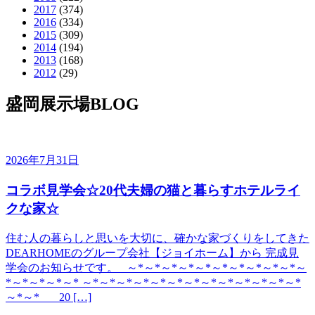
2017
(374)
2016
(334)
2015
(309)
2014
(194)
2013
(168)
2012
(29)
盛岡展示場BLOG
2026年7月31日
コラボ見学会☆20代夫婦の猫と暮らすホテルライ
クな家☆
住む人の暮らしと思いを大切に、確かな家づくりをしてきた
DEARHOMEのグループ会社【ジョイホーム】から 完成見
学会のお知らせです。 ～*～*～*～*～*～*～*～*～*～*～
*～*～*～*～* ～*～*～*～*～*～*～*～*～*～*～*～*～*
～*～* 20 […]