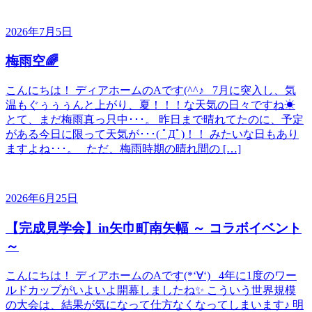
2026年7月5日
梅雨空🌈
こんにちは！ ディアホームのAです(^^♪ 7月に突入し、気
温もぐぅぅぅんと上がり、夏！！！な天気の日々ですね☀
とて、まだ梅雨真っ只中･･･。 昨日まで晴れてたのに、予定
がある今日に限って天気が･･･( ﾟДﾟ)！！ みたいな日もあり
ますよね･･･。 ただ、梅雨時期の晴れ間の […]
2026年6月25日
【完成見学会】in矢巾町南矢幅 ～ コラボイベント
～
こんにちは！ ディアホームのAです(*‘∀‘) 4年に1度のワー
ルドカップがいよいよ開幕しましたね✨ こういう世界規模
の大会は、結果が気になって仕方なくなってしまいます♪ 明