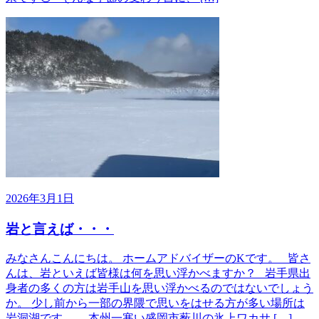
2026年3月1日
岩と言えば・・・
みなさんこんにちは。 ホームアドバイザーのKです。 皆さ
んは、岩といえば皆様は何を思い浮かべますか？ 岩手県出
身者の多くの方は岩手山を思い浮かべるのではないでしょう
か。 少し前から一部の界隈で思いをはせる方が多い場所は
岩洞湖です。 本州一寒い盛岡市薮川の氷上ワカサ […]