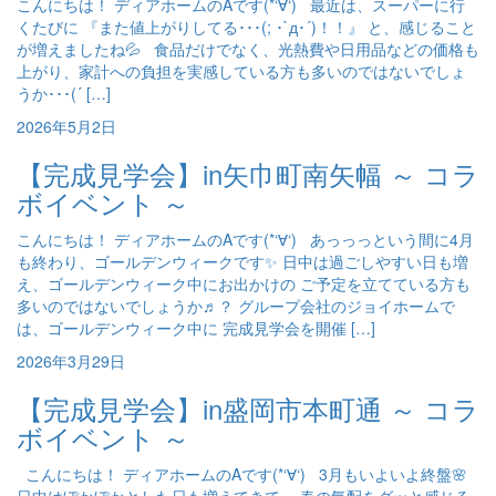
こんにちは！ ディアホームのAです(*‘∀‘) 最近は、スーパーに行
くたびに 『また値上がりしてる･･･(; ･`д･´)！！』 と、感じること
が増えましたね💦 食品だけでなく、光熱費や日用品などの価格も
上がり、家計への負担を実感している方も多いのではないでしょ
うか･･･(´ […]
2026年5月2日
【完成見学会】in矢巾町南矢幅 ～ コラ
ボイベント ～
こんにちは！ ディアホームのAです(*‘∀‘) あっっっという間に4月
も終わり、ゴールデンウィークです✨ 日中は過ごしやすい日も増
え、ゴールデンウィーク中にお出かけの ご予定を立てている方も
多いのではないでしょうか♬？ グループ会社のジョイホームで
は、ゴールデンウィーク中に 完成見学会を開催 […]
2026年3月29日
【完成見学会】in盛岡市本町通 ～ コラ
ボイベント ～
こんにちは！ ディアホームのAです(*‘∀‘) 3月もいよいよ終盤🌸