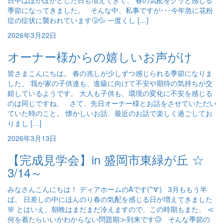
日中はぽかぽかとした日も増えてきて、 春の気配をグッと感じる
季節になってきました。 そんな中、私事ですが･･･今年急に花粉
症の症状に襲われています🤧💦 一度くし […]
2026年3月22日
オーナー様からの嬉しいお声がけ
皆さまこんにちは。 春の兆しが少しずつ感じられる季節になりま
した。 我が家の子供達も、進級に向けて不安や期待の気持ちが交
錯しているようです。 大人も子供も、環境の変化に不安を感じる
のは同じですね。 さて、先日オーナー様とお話をさせていただい
ていた時のこと。 懐かしいお話、最近のお話で楽しく過ごしてお
りまし […]
2026年3月13日
【完成見学会】in 盛岡市東緑が丘 ☆
3/14～
みなさんこんにちは！ ディアホームのAです(*‘∀‘) 3月ももう半
ば。 日差しの中にほんのり春の気配を感じる日が増えてきました
🌸 とはいえ、朝晩はまだまだ冷えますので、この時期もまた、 ≪
何を着たらいいかわからない問題期≫到来です😥 そんな季節の