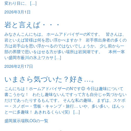
変わり目に、 […]
2026年3月1日
岩と言えば・・・
みなさんこんにちは。 ホームアドバイザーのKです。 皆さんは、
岩といえば皆様は何を思い浮かべますか？ 岩手県出身者の多くの
方は岩手山を思い浮かべるのではないでしょうか。 少し前から一
部の界隈で思いをはせる方が多い場所は岩洞湖です。 本州一寒
い盛岡市薮川の氷上ワカサ […]
2026年2月17日
いまさら気づいた？好き…。
こんにちは！ホームアドバイザーのNです😊 今日は趣味について
書こうかな！ わたし趣味ないんですって方も自分じゃ気づかない
だけであったりするもんです。 そんな私の趣味。 まずは、スケボ
ー・スノボー・雪板・キャンプ・旅行… いや、多い多い。ほんっ
とーに多趣味！ あきれるくらい(笑) […]
盛岡展示場BLOGの一覧