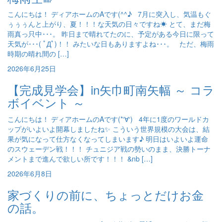
こんにちは！ ディアホームのAです(^^♪ 7月に突入し、気温もぐ
ぅぅぅんと上がり、夏！！！な天気の日々ですね☀ とて、まだ梅
雨真っ只中･･･。 昨日まで晴れてたのに、予定がある今日に限って
天気が･･･( ﾟДﾟ)！！ みたいな日もありますよね･･･。 ただ、梅雨
時期の晴れ間の […]
2026年6月25日
【完成見学会】in矢巾町南矢幅 ～ コラ
ボイベント ～
こんにちは！ ディアホームのAです(*‘∀‘) 4年に1度のワールドカ
ップがいよいよ開幕しましたね✨ こういう世界規模の大会は、結
果が気になって仕方なくなってしまいます♪ 明日はいよいよ運命
のスウェーデン戦！！！ チュニジア戦の勢いのまま、決勝トーナ
メントまで進んで欲しい所です！！！ &nb […]
2026年6月8日
家づくりの前に、ちょっとだけお金
の話。