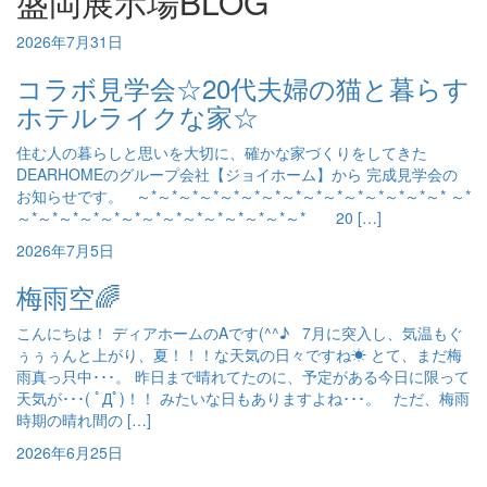
盛岡展示場BLOG
2026年7月31日
コラボ見学会☆20代夫婦の猫と暮らす
ホテルライクな家☆
住む人の暮らしと思いを大切に、確かな家づくりをしてきた
DEARHOMEのグループ会社【ジョイホーム】から 完成見学会の
お知らせです。 ～*～*～*～*～*～*～*～*～*～*～*～*～*～*～* ～*
～*～*～*～*～*～*～*～*～*～*～*～*～*～* 20 […]
2026年7月5日
梅雨空🌈
こんにちは！ ディアホームのAです(^^♪ 7月に突入し、気温もぐ
ぅぅぅんと上がり、夏！！！な天気の日々ですね☀ とて、まだ梅
雨真っ只中･･･。 昨日まで晴れてたのに、予定がある今日に限って
天気が･･･( ﾟДﾟ)！！ みたいな日もありますよね･･･。 ただ、梅雨
時期の晴れ間の […]
2026年6月25日