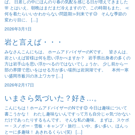
ば。 日差しの中にほんのり春の気配を感じる日が増えてきました
🌸 とはいえ、朝晩はまだまだ冷えますので、この時期もまた、 ≪
何を着たらいいかわからない問題期≫到来です😥 そんな季節の
変わり目に、 […]
2026年3月1日
岩と言えば・・・
みなさんこんにちは。 ホームアドバイザーのKです。 皆さんは、
岩といえば皆様は何を思い浮かべますか？ 岩手県出身者の多くの
方は岩手山を思い浮かべるのではないでしょうか。 少し前から一
部の界隈で思いをはせる方が多い場所は岩洞湖です。 本州一寒
い盛岡市薮川の氷上ワカサ […]
2026年2月17日
いまさら気づいた？好き…。
こんにちは！ホームアドバイザーのNです😊 今日は趣味について
書こうかな！ わたし趣味ないんですって方も自分じゃ気づかない
だけであったりするもんです。 そんな私の趣味。 まずは、スケボ
ー・スノボー・雪板・キャンプ・旅行… いや、多い多い。ほんっ
とーに多趣味！ あきれるくらい(笑) […]