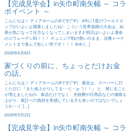
【完成見学会】in矢巾町南矢幅 ～ コラ
ボイベント ～
こんにちは！ ディアホームのAです(*‘∀‘) 4年に1度のワールドカ
ップがいよいよ開幕しましたね✨ こういう世界規模の大会は、結
果が気になって仕方なくなってしまいます♪ 明日はいよいよ運命
のスウェーデン戦！！！ チュニジア戦の勢いのまま、決勝トーナ
メントまで進んで欲しい所です！！！ &nb […]
2026年6月8日
家づくりの前に、ちょっとだけお金
の話。
こんにちは！ ディアホームのAです(*‘∀‘) 最近は、スーパーに行
くたびに 『また値上がりしてる･･･(; ･`д･´)！！』 と、感じること
が増えましたね💦 食品だけでなく、光熱費や日用品などの価格も
上がり、家計への負担を実感している方も多いのではないでしょ
うか･･･(´ […]
2026年5月2日
【完成見学会】in矢巾町南矢幅 ～ コラ