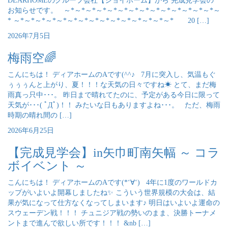
DEARHOMEのグループ会社【ジョイホーム】から 完成見学会の
お知らせです。 ～*～*～*～*～*～*～*～*～*～*～*～*～*～*～
* ～*～*～*～*～*～*～*～*～*～*～*～*～*～*～* 20 […]
2026年7月5日
梅雨空🌈
こんにちは！ ディアホームのAです(^^♪ 7月に突入し、気温もぐ
ぅぅぅんと上がり、夏！！！な天気の日々ですね☀ とて、まだ梅
雨真っ只中･･･。 昨日まで晴れてたのに、予定がある今日に限って
天気が･･･( ﾟДﾟ)！！ みたいな日もありますよね･･･。 ただ、梅雨
時期の晴れ間の […]
2026年6月25日
【完成見学会】in矢巾町南矢幅 ～ コラ
ボイベント ～
こんにちは！ ディアホームのAです(*‘∀‘) 4年に1度のワールドカ
ップがいよいよ開幕しましたね✨ こういう世界規模の大会は、結
果が気になって仕方なくなってしまいます♪ 明日はいよいよ運命の
スウェーデン戦！！！ チュニジア戦の勢いのまま、決勝トーナメ
ントまで進んで欲しい所です！！！ &nb […]