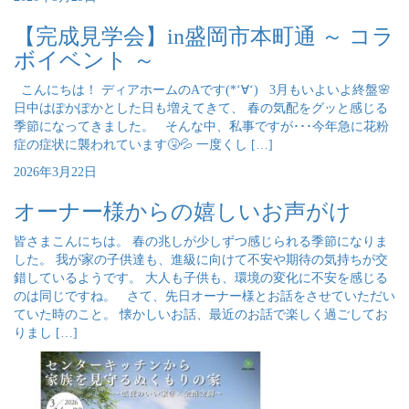
【完成見学会】in盛岡市本町通 ～ コラ
ボイベント ～
こんにちは！ ディアホームのAです(*‘∀‘) 3月もいよいよ終盤🌸
日中はぽかぽかとした日も増えてきて、 春の気配をグッと感じる
季節になってきました。 そんな中、私事ですが･･･今年急に花粉
症の症状に襲われています🤧💦 一度くし […]
2026年3月22日
オーナー様からの嬉しいお声がけ
皆さまこんにちは。 春の兆しが少しずつ感じられる季節になりま
した。 我が家の子供達も、進級に向けて不安や期待の気持ちが交
錯しているようです。 大人も子供も、環境の変化に不安を感じる
のは同じですね。 さて、先日オーナー様とお話をさせていただい
ていた時のこと。 懐かしいお話、最近のお話で楽しく過ごしてお
りまし […]