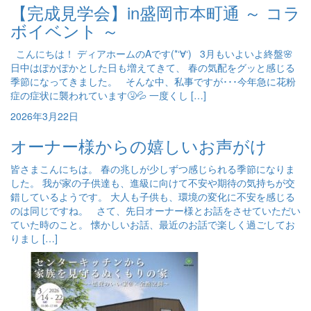
【完成見学会】in盛岡市本町通 ～ コラ
ボイベント ～
こんにちは！ ディアホームのAです(*‘∀‘) 3月もいよいよ終盤🌸
日中はぽかぽかとした日も増えてきて、 春の気配をグッと感じる
季節になってきました。 そんな中、私事ですが･･･今年急に花粉
症の症状に襲われています🤧💦 一度くし […]
2026年3月22日
オーナー様からの嬉しいお声がけ
皆さまこんにちは。 春の兆しが少しずつ感じられる季節になりま
した。 我が家の子供達も、進級に向けて不安や期待の気持ちが交
錯しているようです。 大人も子供も、環境の変化に不安を感じる
のは同じですね。 さて、先日オーナー様とお話をさせていただい
ていた時のこと。 懐かしいお話、最近のお話で楽しく過ごしてお
りまし […]