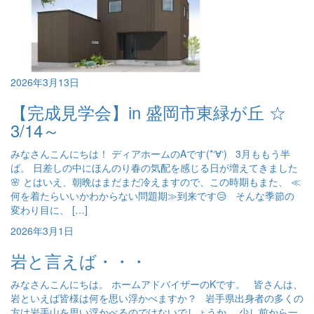
2026年3月13日
【完成見学会】in 盛岡市東緑が丘 ☆
3/14～
みなさんこんにちは！ ディアホームのAです(*‘∀‘) 3月ももう半
ば。 日差しの中にほんのり春の気配を感じる日が増えてきました
🌸 とはいえ、朝晩はまだまだ冷えますので、この時期もまた、 ≪
何を着たらいいかわからない問題期≫到来です😥 そんな季節の
変わり目に、 […]
2026年3月1日
岩と言えば・・・
みなさんこんにちは。 ホームアドバイザーのKです。 皆さんは、
岩といえば皆様は何を思い浮かべますか？ 岩手県出身者の多くの
方は岩手山を思い浮かべるのではないでしょうか。 少し前から一