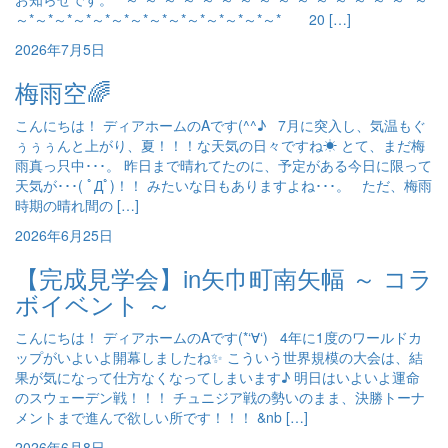
～*～*～*～*～*～*～*～*～*～*～*～*～*～* 20 […]
2026年7月5日
梅雨空🌈
こんにちは！ ディアホームのAです(^^♪ 7月に突入し、気温もぐ
ぅぅぅんと上がり、夏！！！な天気の日々ですね☀ とて、まだ梅
雨真っ只中･･･。 昨日まで晴れてたのに、予定がある今日に限って
天気が･･･( ﾟДﾟ)！！ みたいな日もありますよね･･･。 ただ、梅雨
時期の晴れ間の […]
2026年6月25日
【完成見学会】in矢巾町南矢幅 ～ コラ
ボイベント ～
こんにちは！ ディアホームのAです(*‘∀‘) 4年に1度のワールドカ
ップがいよいよ開幕しましたね✨ こういう世界規模の大会は、結
果が気になって仕方なくなってしまいます♪ 明日はいよいよ運命
のスウェーデン戦！！！ チュニジア戦の勢いのまま、決勝トーナ
メントまで進んで欲しい所です！！！ &nb […]
2026年6月8日