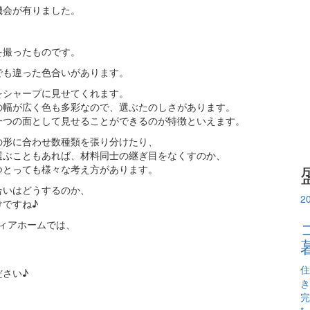
機会が有りました。
を撮ったものです。
でも違った色合いがあります。
をシャープに見せてくれます。
の幅が広く色も多彩なので、選ぶたのしさがあります。
一つの面として見せることができるのが特徴といえます。
の形に合わせ数種類を張り分けたり、
選ぶこともあれば、材料同士の継ぎ目をなくすのか、
つとっても様々な考え方があります。
合いはどうするのか、
2
ですね♪
ディアホームでは、
住
さい♪
き
完