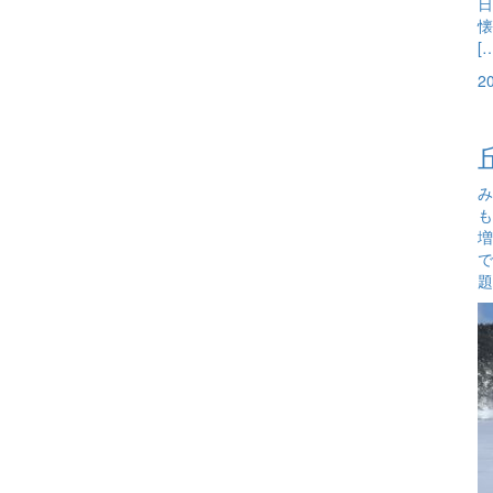
日
懐
[
2
み
も
増
で
題