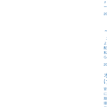
♬
ー
2
こ
よ
配
私

2
皆
に
期
環