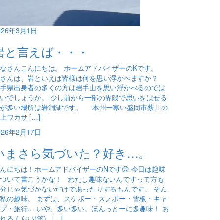
026年3月1日
岩と言えば・・・
なさんこんにちは。 ホームアドバイザーのKです。
皆さんは、岩といえば皆様は何を思い浮かべますか？
手県出身者の多くの方は岩手山を思い浮かべるのでは
いでしょうか。 少し前から一部の界隈で思いをはせる
方が多い場所は岩洞湖です。 本州一寒い盛岡市薮川の
上ワカサ […]
026年2月17日
いまさら気づいた？好き…。
んにちは！ホームアドバイザーのNです😊 今日は趣味
ついて書こうかな！ わたし趣味ないんですって方も
分じゃ気づかないだけであったりするもんです。 そん
私の趣味。 まずは、スケボー・スノボー・雪板・キャ
プ・旅行… いや、多い多い。ほんっとーに多趣味！ あ
れるくらい(笑) […]