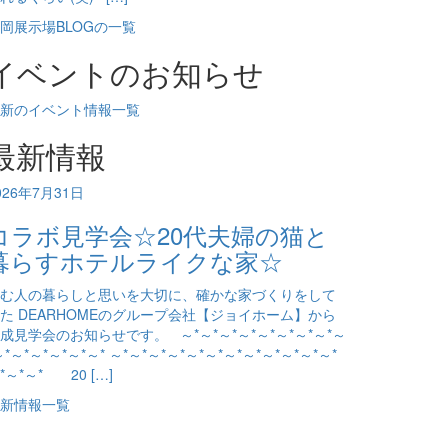
岡展示場BLOGの一覧
イベントのお知らせ
新のイベント情報一覧
最新情報
026年7月31日
コラボ見学会☆20代夫婦の猫と
暮らすホテルライクな家☆
む人の暮らしと思いを大切に、確かな家づくりをして
た DEARHOMEのグループ会社【ジョイホーム】から
成見学会のお知らせです。 ～*～*～*～*～*～*～*～*～
～*～*～*～*～*～* ～*～*～*～*～*～*～*～*～*～*～*～*
*～*～* 20 […]
新情報一覧