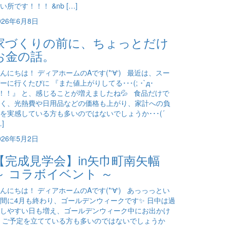
い所です！！！ &nb […]
026年6月8日
家づくりの前に、ちょっとだけ
お金の話。
んにちは！ ディアホームのAです(*‘∀‘) 最近は、スー
ーに行くたびに 『また値上がりしてる･･･(; ･`д･
)！！』 と、感じることが増えましたね💦 食品だけで
く、光熱費や日用品などの価格も上がり、家計への負
を実感している方も多いのではないでしょうか･･･(´
…]
026年5月2日
【完成見学会】in矢巾町南矢幅
～ コラボイベント ～
んにちは！ ディアホームのAです(*‘∀‘) あっっっとい
間に4月も終わり、ゴールデンウィークです✨ 日中は過
しやすい日も増え、ゴールデンウィーク中にお出かけ
 ご予定を立てている方も多いのではないでしょうか