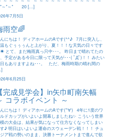
～*～*～*～*～*～* ～*～*～*～*～*～*～*～*～*～*～*～*
*～*～* 20 […]
026年7月5日
梅雨空🌈
んにちは！ ディアホームのAです(^^♪ 7月に突入し、
温もぐぅぅぅんと上がり、夏！！！な天気の日々です
☀ とて、まだ梅雨真っ只中･･･。 昨日まで晴れてたの
、予定がある今日に限って天気が･･･( ﾟДﾟ)！！ みたい
日もありますよね･･･。 ただ、梅雨時期の晴れ間の
…]
026年6月25日
【完成見学会】in矢巾町南矢幅
～ コラボイベント ～
んにちは！ ディアホームのAです(*‘∀‘) 4年に1度のワ
ルドカップがいよいよ開幕しましたね✨ こういう世界
模の大会は、結果が気になって仕方なくなってしまい
す♪ 明日はいよいよ運命のスウェーデン戦！！！ チュ
ジア戦の勢いのまま、決勝トーナメントまで進んで欲