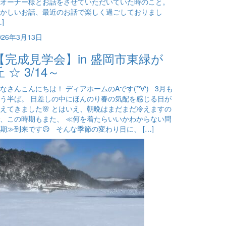
オーナー様とお話をさせていただいていた時のこと。
かしいお話、最近のお話で楽しく過ごしておりまし
…]
026年3月13日
【完成見学会】in 盛岡市東緑が
丘 ☆ 3/14～
なさんこんにちは！ ディアホームのAです(*‘∀‘) 3月も
う半ば。 日差しの中にほんのり春の気配を感じる日が
えてきました🌸 とはいえ、朝晩はまだまだ冷えますの
、この時期もまた、 ≪何を着たらいいかわからない問
期≫到来です😥 そんな季節の変わり目に、 […]