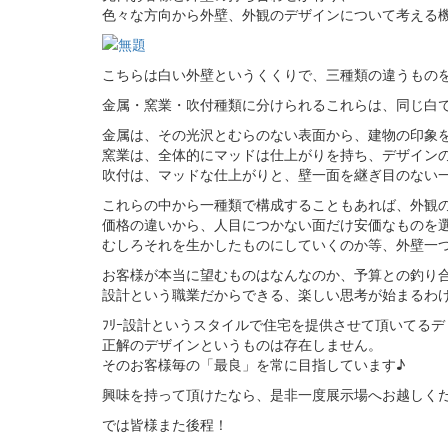
色々な方向から外壁、外観のデザインについて考える
こちらは白い外壁というくくりで、三種類の違うもの
金属・窯業・吹付種類に分けられるこれらは、同じ白
金属は、その光沢とむらのない表面から、建物の印象
窯業は、全体的にマッドは仕上がりを持ち、デザイン
吹付は、マッドな仕上がりと、壁一面を継ぎ目のない
これらの中から一種類で構成することもあれば、外観
価格の違いから、人目につかない面だけ安価なものを
むしろそれを生かしたものにしていくのか等、外壁一
お客様が本当に望むものはなんなのか、予算との釣り
設計という職業だからできる、楽しい思考が始まるわけ
ﾌﾘｰ設計というスタイルで住宅を提供させて頂いてる
正解のデザインというものは存在しません。
そのお客様毎の「最良」を常に目指しています♪
興味を持って頂けたなら、是非一度展示場へお越しくだ
では皆様また後程！