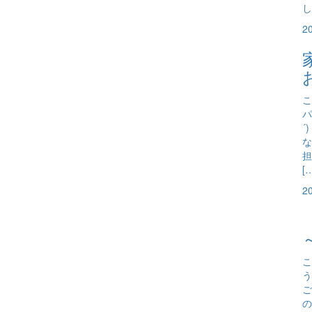
し
2
こ
パ
´
な
担
[
2
こ
う
ご
の