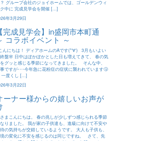
？ グループ会社のジョイホームでは、ゴールデンウィ
ク中に 完成見学会を開催 […]
026年3月29日
【完成見学会】in盛岡市本町通
～ コラボイベント ～
んにちは！ ディアホームのAです(*‘∀‘) 3月もいよい
終盤🌸 日中はぽかぽかとした日も増えてきて、 春の気
をグッと感じる季節になってきました。 そんな中、
事ですが･･･今年急に花粉症の症状に襲われています🤧
 一度くし […]
026年3月22日
オーナー様からの嬉しいお声が
け
さまこんにちは。 春の兆しが少しずつ感じられる季節
なりました。 我が家の子供達も、進級に向けて不安や
待の気持ちが交錯しているようです。 大人も子供も、
境の変化に不安を感じるのは同じですね。 さて、先