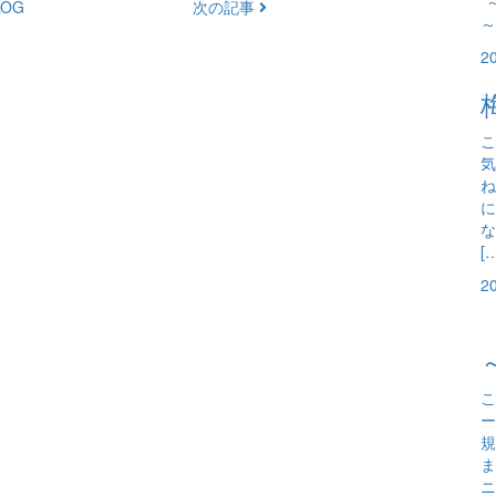
*
OG
次の記事
～
2
こ
気
ね
に
な
[
2
こ
ー
規
ま
ニ