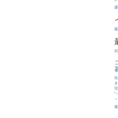
盛
最
2
住
き
完
*
～
最