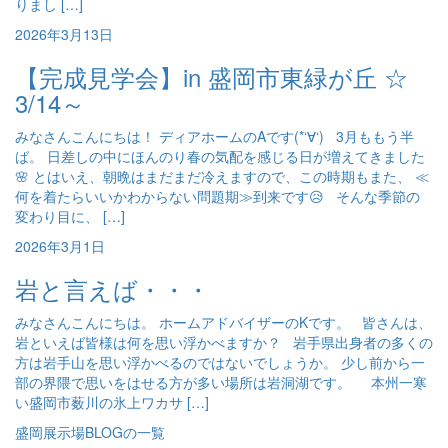
りまし […]
2026年3月13日
【完成見学会】in 盛岡市東緑が丘 ☆
3/14～
みなさんこんにちは！ ディアホームのAです(*‘∀‘) 3月ももう半
ば。 日差しの中にほんのり春の気配を感じる日が増えてきました
🌸 とはいえ、朝晩はまだまだ冷えますので、この時期もまた、 ≪
何を着たらいいかわからない問題期≫到来です😥 そんな季節の
変わり目に、 […]
2026年3月1日
岩と言えば・・・
みなさんこんにちは。 ホームアドバイザーのKです。 皆さんは、
岩といえば皆様は何を思い浮かべますか？ 岩手県出身者の多くの
方は岩手山を思い浮かべるのではないでしょうか。 少し前から一
部の界隈で思いをはせる方が多い場所は岩洞湖です。 本州一寒
い盛岡市薮川の氷上ワカサ […]
盛岡展示場BLOGの一覧