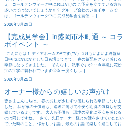
え、ゴールデンウィーク中にお出かけの ご予定を立てている方も
多いのではないでしょうか♬？ グループ会社のジョイホームで
は、ゴールデンウィーク中に 完成見学会を開催 […]
2026年3月29日
【完成見学会】in盛岡市本町通 ～ コラ
ボイベント ～
こんにちは！ ディアホームのAです(*‘∀‘) 3月もいよいよ終盤🌸
日中はぽかぽかとした日も増えてきて、 春の気配をグッと感じる
季節になってきました。 そんな中、私事ですが･･･今年急に花粉
症の症状に襲われています🤧💦 一度くし […]
2026年3月22日
オーナー様からの嬉しいお声がけ
皆さまこんにちは。 春の兆しが少しずつ感じられる季節になりま
した。 我が家の子供達も、進級に向けて不安や期待の気持ちが交
錯しているようです。 大人も子供も、環境の変化に不安を感じる
のは同じですね。 さて、先日オーナー様とお話をさせていただい
ていた時のこと。 懐かしいお話、最近のお話で楽しく過ごしてお