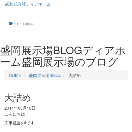
Toggle
navigati
リモート相談会
盛岡展示場BLOG
ディアホ
ーム盛岡展示場のブログ
HOME
盛岡展示場BLOG
大詰め
大詰め
2014年03月18日
こんにちは！
工事担当のIです。