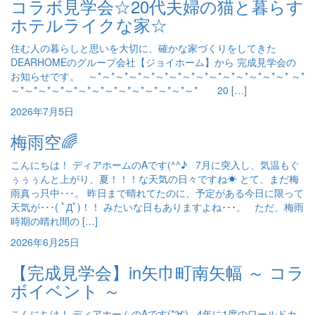
コラボ見学会☆20代夫婦の猫と暮らす
ホテルライクな家☆
住む人の暮らしと思いを大切に、確かな家づくりをしてきた
DEARHOMEのグループ会社【ジョイホーム】から 完成見学会の
お知らせです。 ～*～*～*～*～*～*～*～*～*～*～*～*～*～*～* ～*
～*～*～*～*～*～*～*～*～*～*～*～*～*～* 20 […]
2026年7月5日
梅雨空🌈
こんにちは！ ディアホームのAです(^^♪ 7月に突入し、気温もぐ
ぅぅぅんと上がり、夏！！！な天気の日々ですね☀ とて、まだ梅
雨真っ只中･･･。 昨日まで晴れてたのに、予定がある今日に限って
天気が･･･( ﾟДﾟ)！！ みたいな日もありますよね･･･。 ただ、梅雨
時期の晴れ間の […]
2026年6月25日
【完成見学会】in矢巾町南矢幅 ～ コラ
ボイベント ～
こんにちは！ ディアホームのAです(*‘∀‘) 4年に1度のワールドカ