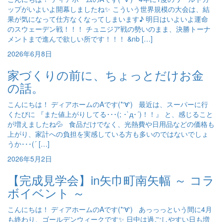
ップがいよいよ開幕しましたね✨ こういう世界規模の大会は、結
果が気になって仕方なくなってしまいます♪ 明日はいよいよ運命
のスウェーデン戦！！！ チュニジア戦の勢いのまま、決勝トーナ
メントまで進んで欲しい所です！！！ &nb […]
2026年6月8日
家づくりの前に、ちょっとだけお金
の話。
こんにちは！ ディアホームのAです(*‘∀‘) 最近は、スーパーに行
くたびに 『また値上がりしてる･･･(; ･`д･´)！！』 と、感じること
が増えましたね💦 食品だけでなく、光熱費や日用品などの価格も
上がり、家計への負担を実感している方も多いのではないでしょ
うか･･･(´ […]
2026年5月2日
【完成見学会】in矢巾町南矢幅 ～ コラ
ボイベント ～
こんにちは！ ディアホームのAです(*‘∀‘) あっっっという間に4月
も終わり、ゴールデンウィークです✨ 日中は過ごしやすい日も増