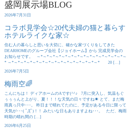
盛岡展示場BLOG
2026年7月31日
コラボ見学会☆20代夫婦の猫と暮らす
ホテルライクな家☆
住む人の暮らしと思いを大切に、確かな家づくりをしてきた
DEARHOMEのグループ会社【ジョイホーム】から 完成見学会の
お知らせです。 ～*～*～*～*～*～*～*～*～*～*～*～*～*～*～
* ～*～*～*～*～*～*～*～*～*～*～*～*～*～*～* 20 […]
2026年7月5日
梅雨空🌈
こんにちは！ ディアホームのAです(^^♪ 7月に突入し、気温もぐ
ぅぅぅんと上がり、夏！！！な天気の日々ですね☀ とて、まだ梅
雨真っ只中･･･。 昨日まで晴れてたのに、予定がある今日に限って
天気が･･･( ﾟДﾟ)！！ みたいな日もありますよね･･･。 ただ、梅雨
時期の晴れ間の […]
2026年6月25日