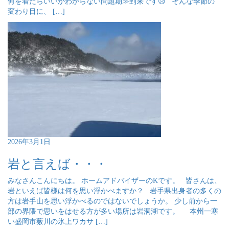
何を着たらいいかわからない問題期≫到来です😥 そんな季節の
変わり目に、 […]
2026年3月1日
岩と言えば・・・
みなさんこんにちは。 ホームアドバイザーのKです。 皆さんは、
岩といえば皆様は何を思い浮かべますか？ 岩手県出身者の多くの
方は岩手山を思い浮かべるのではないでしょうか。 少し前から一
部の界隈で思いをはせる方が多い場所は岩洞湖です。 本州一寒
い盛岡市薮川の氷上ワカサ […]