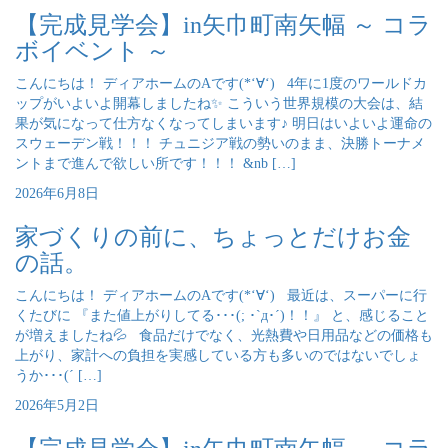
【完成見学会】in矢巾町南矢幅 ～ コラ
ボイベント ～
こんにちは！ ディアホームのAです(*‘∀‘) 4年に1度のワールドカ
ップがいよいよ開幕しましたね✨ こういう世界規模の大会は、結
果が気になって仕方なくなってしまいます♪ 明日はいよいよ運命の
スウェーデン戦！！！ チュニジア戦の勢いのまま、決勝トーナメ
ントまで進んで欲しい所です！！！ &nb […]
2026年6月8日
家づくりの前に、ちょっとだけお金
の話。
こんにちは！ ディアホームのAです(*‘∀‘) 最近は、スーパーに行
くたびに 『また値上がりしてる･･･(; ･`д･´)！！』 と、感じること
が増えましたね💦 食品だけでなく、光熱費や日用品などの価格も
上がり、家計への負担を実感している方も多いのではないでしょ
うか･･･(´ […]
2026年5月2日