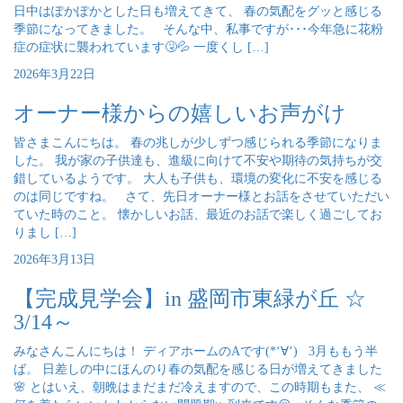
日中はぽかぽかとした日も増えてきて、 春の気配をグッと感じる
季節になってきました。 そんな中、私事ですが･･･今年急に花粉
症の症状に襲われています🤧💦 一度くし […]
2026年3月22日
オーナー様からの嬉しいお声がけ
皆さまこんにちは。 春の兆しが少しずつ感じられる季節になりま
した。 我が家の子供達も、進級に向けて不安や期待の気持ちが交
錯しているようです。 大人も子供も、環境の変化に不安を感じる
のは同じですね。 さて、先日オーナー様とお話をさせていただい
ていた時のこと。 懐かしいお話、最近のお話で楽しく過ごしてお
りまし […]
2026年3月13日
【完成見学会】in 盛岡市東緑が丘 ☆
3/14～
みなさんこんにちは！ ディアホームのAです(*‘∀‘) 3月ももう半
ば。 日差しの中にほんのり春の気配を感じる日が増えてきました
🌸 とはいえ、朝晩はまだまだ冷えますので、この時期もまた、 ≪