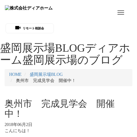
Toggle
navigati
リモート相談会
盛岡展示場BLOG
ディアホ
ーム盛岡展示場のブログ
HOME
盛岡展示場BLOG
奥州市 完成見学会 開催中！
奥州市 完成見学会 開催
中！
2018年06月2日
こんにちは！