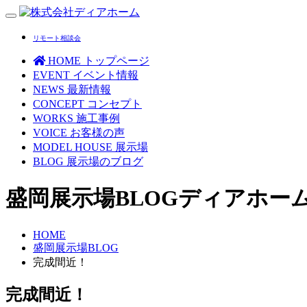
Toggle
navigation
リモート相談会
HOME
トップページ
EVENT
イベント情報
NEWS
最新情報
CONCEPT
コンセプト
WORKS
施工事例
VOICE
お客様の声
MODEL HOUSE
展示場
BLOG
展示場のブログ
盛岡展示場BLOG
ディアホー
HOME
盛岡展示場BLOG
完成間近！
完成間近！