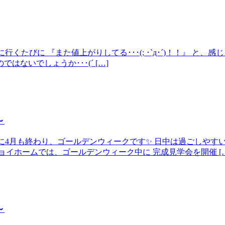
に行くたびに 『また値上がりしてる･･･(; ･`д･´)！！』 
ないでしょうか･･･(´ […]
～
いう間に4月も終わり、ゴールデンウィークです✨ 日中は過ごしや
イホームでは、ゴールデンウィーク中に 完成見学会を開催 […
～