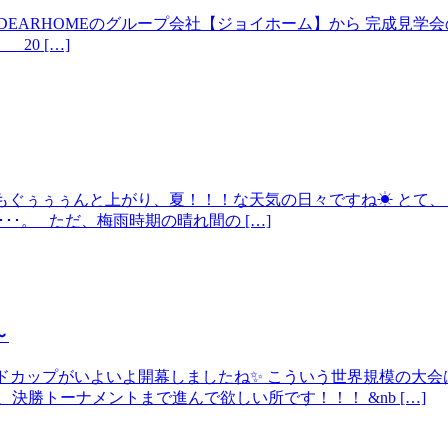
ARHOMEのグループ会社【ジョイホーム】から 完成見学会のお知
 20 […]
気温もぐぅぅぅんと上がり、夏！！！な天気の日々ですね☀ とて、
･･･。 ただ、梅雨時期の晴れ間の […]
～
ワールドカップがいよいよ開幕しましたね✨ こういう世界規模の
決勝トーナメントまで進んで欲しい所です！！！ &nb […]