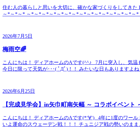
住む人の暮らしと思いを大切に、確かな家づくりをしてきた DE
～*～*～* ～*～*～*～*～*～*～*～*～*～*～*～*～*～*～*
2026年7月5日
梅雨空🌈
こんにちは！ ディアホームのAです(^^♪ 7月に突入し、
今日に限って天気が･･･( ﾟДﾟ)！！ みたいな日もありますよね
2026年6月25日
【完成見学会】in矢巾町南矢幅 ～ コラボイベント 
こんにちは！ ディアホームのAです(*‘∀‘) 4年に1度の
いよ運命のスウェーデン戦！！！ チュニジア戦の勢いのまま、