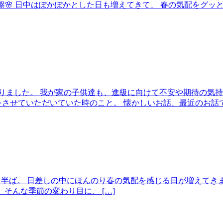
よ終盤🌸 日中はぽかぽかとした日も増えてきて、 春の気配をグ
りました。 我が家の子供達も、進級に向けて不安や期待の気持
させていただいていた時のこと。 懐かしいお話、最近のお話で楽
ももう半ば。 日差しの中にほんのり春の気配を感じる日が増えて
そんな季節の変わり目に、 […]