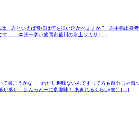
んは、岩といえば皆様は何を思い浮かべますか？ 岩手県出身
す。 本州一寒い盛岡市薮川の氷上ワカサ […]
ついて書こうかな！ わたし趣味ないんですって方も自分じゃ気
い多い。ほんっとーに多趣味！ あきれるくらい(笑) […]