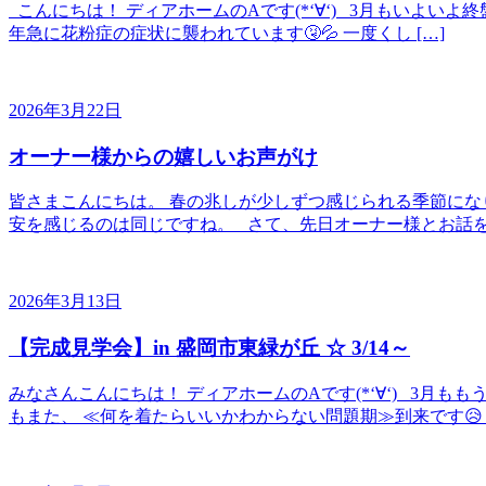
こんにちは！ ディアホームのAです(*‘∀‘) 3月もいよい
年急に花粉症の症状に襲われています🤧💦 一度くし […]
2026年3月22日
オーナー様からの嬉しいお声がけ
皆さまこんにちは。 春の兆しが少しずつ感じられる季節にな
安を感じるのは同じですね。 さて、先日オーナー様とお話を
2026年3月13日
【完成見学会】in 盛岡市東緑が丘 ☆ 3/14～
みなさんこんにちは！ ディアホームのAです(*‘∀‘) 3月
もまた、 ≪何を着たらいいかわからない問題期≫到来です😥 