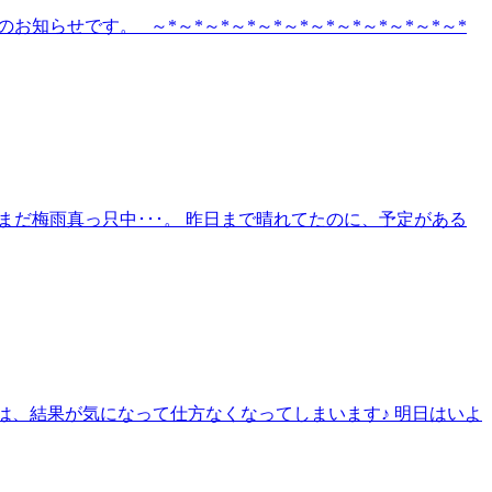
らせです。 ～*～*～*～*～*～*～*～*～*～*～*～*
まだ梅雨真っ只中･･･。 昨日まで晴れてたのに、予定がある
大会は、結果が気になって仕方なくなってしまいます♪ 明日はいよ