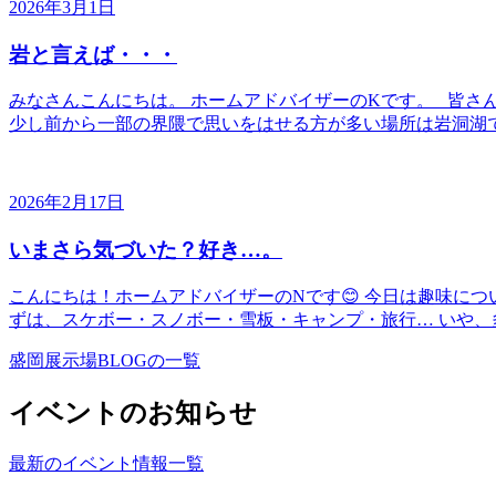
2026年3月1日
岩と言えば・・・
みなさんこんにちは。 ホームアドバイザーのKです。 皆さ
少し前から一部の界隈で思いをはせる方が多い場所は岩洞湖で
2026年2月17日
いまさら気づいた？好き…。
こんにちは！ホームアドバイザーのNです😊 今日は趣味に
ずは、スケボー・スノボー・雪板・キャンプ・旅行… いや、多
盛岡展示場BLOGの一覧
イベントのお知らせ
最新のイベント情報一覧