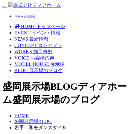
Toggle
navigation
リモート相談会
HOME
トップページ
EVENT
イベント情報
NEWS
最新情報
CONCEPT
コンセプト
WORKS
施工事例
VOICE
お客様の声
MODEL HOUSE
展示場
BLOG
展示場のブログ
盛岡展示場BLOG
ディアホー
ム盛岡展示場のブログ
HOME
盛岡展示場BLOG
岩手 和モダンスタイル