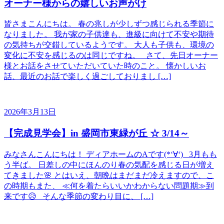
オーナー様からの嬉しいお声がけ
皆さまこんにちは。 春の兆しが少しずつ感じられる季節に
なりました。 我が家の子供達も、進級に向けて不安や期待
の気持ちが交錯しているようです。 大人も子供も、環境の
変化に不安を感じるのは同じですね。 さて、先日オーナー
様とお話をさせていただいていた時のこと。 懐かしいお
話、最近のお話で楽しく過ごしておりまし […]
2026年3月13日
【完成見学会】in 盛岡市東緑が丘 ☆ 3/14～
みなさんこんにちは！ ディアホームのAです(*‘∀‘) 3月もも
う半ば。 日差しの中にほんのり春の気配を感じる日が増え
てきました🌸 とはいえ、朝晩はまだまだ冷えますので、こ
の時期もまた、 ≪何を着たらいいかわからない問題期≫到
来です😥 そんな季節の変わり目に、 […]