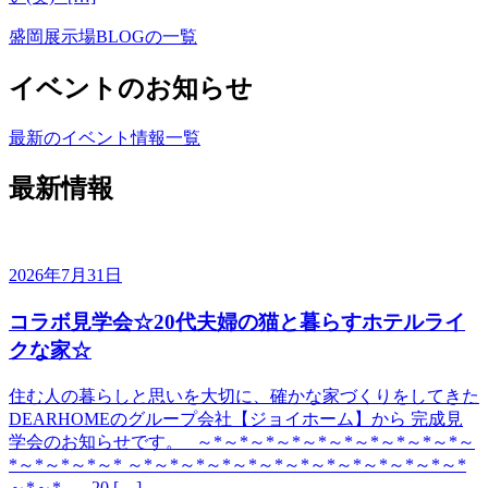
盛岡展示場BLOGの一覧
イベントのお知らせ
最新のイベント情報一覧
最新情報
2026年7月31日
コラボ見学会☆20代夫婦の猫と暮らすホテルライ
クな家☆
住む人の暮らしと思いを大切に、確かな家づくりをしてきた
DEARHOMEのグループ会社【ジョイホーム】から 完成見
学会のお知らせです。 ～*～*～*～*～*～*～*～*～*～*～
*～*～*～*～* ～*～*～*～*～*～*～*～*～*～*～*～*～*
～*～* 20 […]