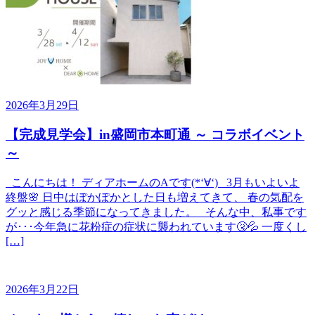
2026年3月29日
【完成見学会】in盛岡市本町通 ～ コラボイベント
～
こんにちは！ ディアホームのAです(*‘∀‘) 3月もいよいよ
終盤🌸 日中はぽかぽかとした日も増えてきて、 春の気配を
グッと感じる季節になってきました。 そんな中、私事です
が･･･今年急に花粉症の症状に襲われています🤧💦 一度くし
[…]
2026年3月22日