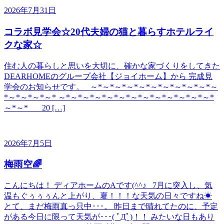
2026年7月31日
コラボ見学会☆20代夫婦の猫と暮らすホテルライ
クな家☆
住む人の暮らしと思いを大切に、確かな家づくりをしてきた
DEARHOMEのグループ会社【ジョイホーム】から 完成見
学会のお知らせです。 ～*～*～*～*～*～*～*～*～*～*～
*～*～*～*～* ～*～*～*～*～*～*～*～*～*～*～*～*～*
～*～* 20 […]
2026年7月5日
梅雨空🌈
こんにちは！ ディアホームのAです(^^♪ 7月に突入し、気
温もぐぅぅぅんと上がり、夏！！！な天気の日々ですね☀
とて、まだ梅雨真っ只中･･･。 昨日まで晴れてたのに、予定
がある今日に限って天気が･･･( ﾟДﾟ)！！ みたいな日もあり