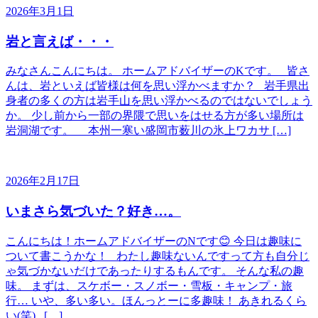
2026年3月1日
岩と言えば・・・
みなさんこんにちは。 ホームアドバイザーのKです。 皆さ
んは、岩といえば皆様は何を思い浮かべますか？ 岩手県出
身者の多くの方は岩手山を思い浮かべるのではないでしょう
か。 少し前から一部の界隈で思いをはせる方が多い場所は
岩洞湖です。 本州一寒い盛岡市薮川の氷上ワカサ […]
2026年2月17日
いまさら気づいた？好き…。
こんにちは！ホームアドバイザーのNです😊 今日は趣味に
ついて書こうかな！ わたし趣味ないんですって方も自分じ
ゃ気づかないだけであったりするもんです。 そんな私の趣
味。 まずは、スケボー・スノボー・雪板・キャンプ・旅
行… いや、多い多い。ほんっとーに多趣味！ あきれるくら
い(笑) […]