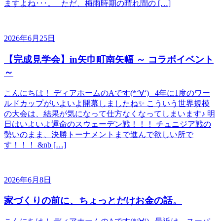
ますよね･･･。 ただ、梅雨時期の晴れ間の […]
2026年6月25日
【完成見学会】in矢巾町南矢幅 ～ コラボイベント
～
こんにちは！ ディアホームのAです(*‘∀‘) 4年に1度のワー
ルドカップがいよいよ開幕しましたね✨ こういう世界規模
の大会は、結果が気になって仕方なくなってしまいます♪ 明
日はいよいよ運命のスウェーデン戦！！！ チュニジア戦の
勢いのまま、決勝トーナメントまで進んで欲しい所で
す！！！ &nb […]
2026年6月8日
家づくりの前に、ちょっとだけお金の話。