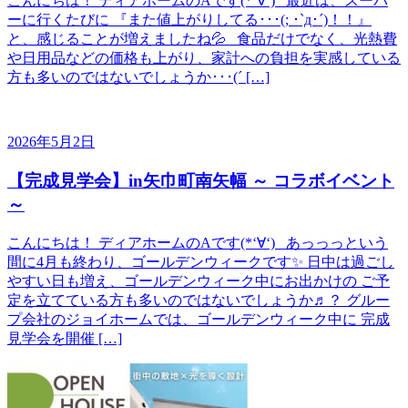
こんにちは！ ディアホームのAです(*‘∀‘) 最近は、スーパ
ーに行くたびに 『また値上がりしてる･･･(; ･`д･´)！！』
と、感じることが増えましたね💦 食品だけでなく、光熱費
や日用品などの価格も上がり、家計への負担を実感している
方も多いのではないでしょうか･･･(´ […]
2026年5月2日
【完成見学会】in矢巾町南矢幅 ～ コラボイベント
～
こんにちは！ ディアホームのAです(*‘∀‘) あっっっという
間に4月も終わり、ゴールデンウィークです✨ 日中は過ごし
やすい日も増え、ゴールデンウィーク中にお出かけの ご予
定を立てている方も多いのではないでしょうか♬？ グルー
プ会社のジョイホームでは、ゴールデンウィーク中に 完成
見学会を開催 […]