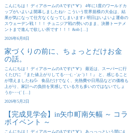
こんにちは！ ディアホームのAです(*‘∀‘) 4年に1度のワールドカ
ップがいよいよ開幕しましたね✨ こういう世界規模の大会は、結
果が気になって仕方なくなってしまいます♪ 明日はいよいよ運命の
スウェーデン戦！！！ チュニジア戦の勢いのまま、決勝トーナメ
ントまで進んで欲しい所です！！！ &nb […]
2026年6月8日
家づくりの前に、ちょっとだけお金
の話。
こんにちは！ ディアホームのAです(*‘∀‘) 最近は、スーパーに行
くたびに 『また値上がりしてる･･･(; ･`д･´)！！』 と、感じること
が増えましたね💦 食品だけでなく、光熱費や日用品などの価格も
上がり、家計への負担を実感している方も多いのではないでしょ
うか･･･(´ […]
2026年5月2日
【完成見学会】in矢巾町南矢幅 ～ コラ
ボイベント ～
こんにちは！ ディアホームのAです(*‘∀‘) あっっっという間に4