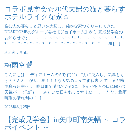
コラボ見学会☆20代夫婦の猫と暮らす
ホテルライクな家☆
住む人の暮らしと思いを大切に、確かな家づくりをしてきた
DEARHOMEのグループ会社【ジョイホーム】から 完成見学会の
お知らせです。 ～*～*～*～*～*～*～*～*～*～*～*～*～*～*～
* ～*～*～*～*～*～*～*～*～*～*～*～*～*～*～* 20 […]
2026年7月5日
梅雨空🌈
こんにちは！ ディアホームのAです(^^♪ 7月に突入し、気温もぐ
ぅぅぅんと上がり、夏！！！な天気の日々ですね☀ とて、まだ梅
雨真っ只中･･･。 昨日まで晴れてたのに、予定がある今日に限って
天気が･･･( ﾟДﾟ)！！ みたいな日もありますよね･･･。 ただ、梅雨
時期の晴れ間の […]
2026年6月25日
【完成見学会】in矢巾町南矢幅 ～ コラ
ボイベント ～