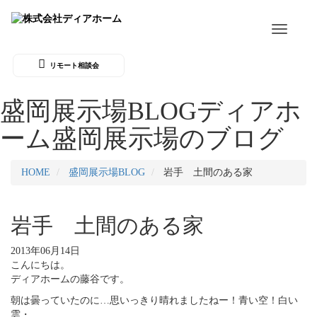
Toggle
navigati
リモート相談会
盛岡展示場BLOG
ディアホ
ーム盛岡展示場のブログ
HOME
盛岡展示場BLOG
岩手 土間のある家
岩手 土間のある家
2013年06月14日
こんにちは。
ディアホームの藤谷です。
朝は曇っていたのに…思いっきり晴れましたねー！青い空！白い
雲・