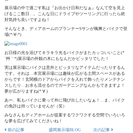
展示場の中で過ごす私は『お出かけ日和だなぁ』なんて空を見上
げるここ数日…。こんな日にドライブやツーリングに行ったら絶
対気持ち良いですよね！
そんなとき、ディアホームのプランナーSサンが颯爽とバイクで登
場(*-∀-*)
お日様の光を浴びてキラキラ光るバイクがまたカッコいいこと(*
´艸｀*)展示場の外観の木にもなんだかピッタリでした！
実は展示場にバイクは意外とピッタリなアイテムだったりするん
です。それは…本宮展示場には趣味が広がる土間スペースがある
からです！玄関横のドアからバイクを入れて飾ったりメンテナン
スしたり…お水も流せるのでガーデニングなんかもできますよ！
夢が広がりますね(* ∀ )
あー、私もバイクに乗って外に飛び出したいなぁ！…ま、バイク
の免許は持っていませんが（笑）
みなさんもディアホームが提案するワクワクする空間でいろいろ
な夢を広げてみてくださいね！
前の記事
盛岡展示場BLOG
次の記事