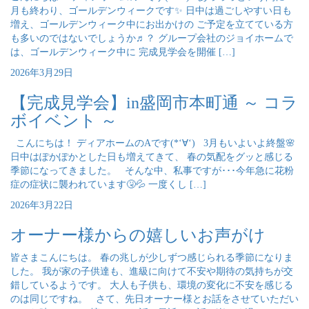
月も終わり、ゴールデンウィークです✨ 日中は過ごしやすい日も
増え、ゴールデンウィーク中にお出かけの ご予定を立てている方
も多いのではないでしょうか♬？ グループ会社のジョイホームで
は、ゴールデンウィーク中に 完成見学会を開催 […]
2026年3月29日
【完成見学会】in盛岡市本町通 ～ コラ
ボイベント ～
こんにちは！ ディアホームのAです(*‘∀‘) 3月もいよいよ終盤🌸
日中はぽかぽかとした日も増えてきて、 春の気配をグッと感じる
季節になってきました。 そんな中、私事ですが･･･今年急に花粉
症の症状に襲われています🤧💦 一度くし […]
2026年3月22日
オーナー様からの嬉しいお声がけ
皆さまこんにちは。 春の兆しが少しずつ感じられる季節になりま
した。 我が家の子供達も、進級に向けて不安や期待の気持ちが交
錯しているようです。 大人も子供も、環境の変化に不安を感じる
のは同じですね。 さて、先日オーナー様とお話をさせていただい