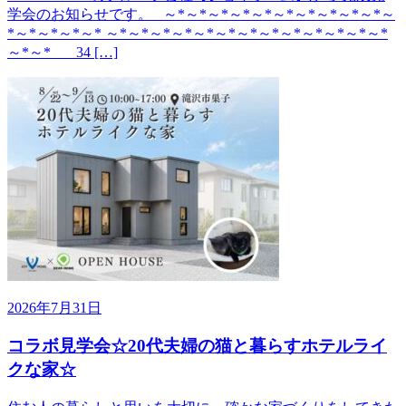
学会のお知らせです。 ～*～*～*～*～*～*～*～*～*～*～
*～*～*～*～* ～*～*～*～*～*～*～*～*～*～*～*～*～*
～*～* 34 […]
2026年7月31日
コラボ見学会☆20代夫婦の猫と暮らすホテルライ
クな家☆