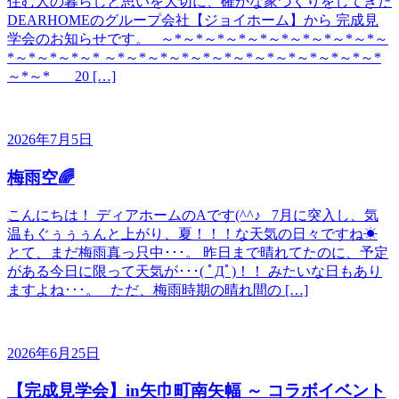
住む人の暮らしと思いを大切に、確かな家づくりをしてきた
DEARHOMEのグループ会社【ジョイホーム】から 完成見
学会のお知らせです。 ～*～*～*～*～*～*～*～*～*～*～
*～*～*～*～* ～*～*～*～*～*～*～*～*～*～*～*～*～*
～*～* 20 […]
2026年7月5日
梅雨空🌈
こんにちは！ ディアホームのAです(^^♪ 7月に突入し、気
温もぐぅぅぅんと上がり、夏！！！な天気の日々ですね☀
とて、まだ梅雨真っ只中･･･。 昨日まで晴れてたのに、予定
がある今日に限って天気が･･･( ﾟДﾟ)！！ みたいな日もあり
ますよね･･･。 ただ、梅雨時期の晴れ間の […]
2026年6月25日
【完成見学会】in矢巾町南矢幅 ～ コラボイベント