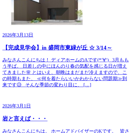
2026年3月13日
【完成見学会】in 盛岡市東緑が丘 ☆ 3/14～
みなさんこんにちは！ ディアホームのAです(*‘∀‘) 3月もも
う半ば。 日差しの中にほんのり春の気配を感じる日が増え
てきました🌸 とはいえ、朝晩はまだまだ冷えますので、こ
の時期もまた、 ≪何を着たらいいかわからない問題期≫到
来です😥 そんな季節の変わり目に、 […]
2026年3月1日
岩と言えば・・・
みなさんこんにちは。 ホームアドバイザーのKです。 皆さ