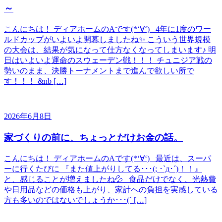
～
こんにちは！ ディアホームのAです(*‘∀‘) 4年に1度のワー
ルドカップがいよいよ開幕しましたね✨ こういう世界規模
の大会は、結果が気になって仕方なくなってしまいます♪ 明
日はいよいよ運命のスウェーデン戦！！！ チュニジア戦の
勢いのまま、決勝トーナメントまで進んで欲しい所で
す！！！ &nb […]
2026年6月8日
家づくりの前に、ちょっとだけお金の話。
こんにちは！ ディアホームのAです(*‘∀‘) 最近は、スーパ
ーに行くたびに 『また値上がりしてる･･･(; ･`д･´)！！』
と、感じることが増えましたね💦 食品だけでなく、光熱費
や日用品などの価格も上がり、家計への負担を実感している
方も多いのではないでしょうか･･･(´ […]