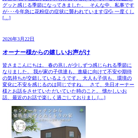
グッと感じる季節になってきました。 そんな中、私事です
が･･･今年急に花粉症の症状に襲われています🤧💦 一度くし
[…]
2026年3月22日
オーナー様からの嬉しいお声がけ
皆さまこんにちは。 春の兆しが少しずつ感じられる季節に
なりました。 我が家の子供達も、進級に向けて不安や期待
の気持ちが交錯しているようです。 大人も子供も、環境の
変化に不安を感じるのは同じですね。 さて、先日オーナー
様とお話をさせていただいていた時のこと。 懐かしいお
話、最近のお話で楽しく過ごしておりまし […]