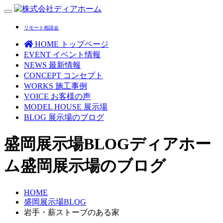
Toggle
navigation
リモート相談会
HOME
トップページ
EVENT
イベント情報
NEWS
最新情報
CONCEPT
コンセプト
WORKS
施工事例
VOICE
お客様の声
MODEL HOUSE
展示場
BLOG
展示場のブログ
盛岡展示場BLOG
ディアホー
ム盛岡展示場のブログ
HOME
盛岡展示場BLOG
岩手・薪ストーブのある家