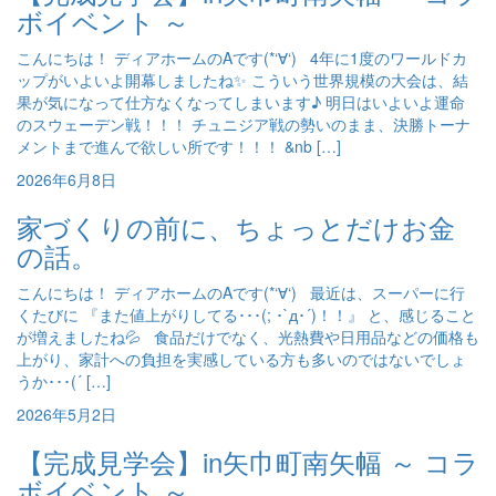
ボイベント ～
こんにちは！ ディアホームのAです(*‘∀‘) 4年に1度のワールドカ
ップがいよいよ開幕しましたね✨ こういう世界規模の大会は、結
果が気になって仕方なくなってしまいます♪ 明日はいよいよ運命
のスウェーデン戦！！！ チュニジア戦の勢いのまま、決勝トーナ
メントまで進んで欲しい所です！！！ &nb […]
2026年6月8日
家づくりの前に、ちょっとだけお金
の話。
こんにちは！ ディアホームのAです(*‘∀‘) 最近は、スーパーに行
くたびに 『また値上がりしてる･･･(; ･`д･´)！！』 と、感じること
が増えましたね💦 食品だけでなく、光熱費や日用品などの価格も
上がり、家計への負担を実感している方も多いのではないでしょ
うか･･･(´ […]
2026年5月2日
【完成見学会】in矢巾町南矢幅 ～ コラ
ボイベント ～