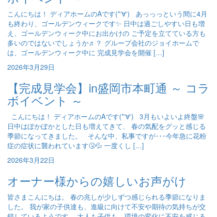
こんにちは！ ディアホームのAです(*‘∀‘) あっっっという間に4月
も終わり、ゴールデンウィークです✨ 日中は過ごしやすい日も増
え、ゴールデンウィーク中にお出かけの ご予定を立てている方も
多いのではないでしょうか♬？ グループ会社のジョイホームで
は、ゴールデンウィーク中に 完成見学会を開催 […]
2026年3月29日
【完成見学会】in盛岡市本町通 ～ コラ
ボイベント ～
こんにちは！ ディアホームのAです(*‘∀‘) 3月もいよいよ終盤🌸
日中はぽかぽかとした日も増えてきて、 春の気配をグッと感じる
季節になってきました。 そんな中、私事ですが･･･今年急に花粉
症の症状に襲われています🤧💦 一度くし […]
2026年3月22日
オーナー様からの嬉しいお声がけ
皆さまこんにちは。 春の兆しが少しずつ感じられる季節になりま
した。 我が家の子供達も、進級に向けて不安や期待の気持ちが交
錯しているようです。 大人も子供も、環境の変化に不安を感じる