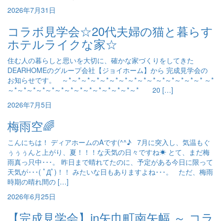
2026年7月31日
コラボ見学会☆20代夫婦の猫と暮らす
ホテルライクな家☆
住む人の暮らしと思いを大切に、確かな家づくりをしてきた
DEARHOMEのグループ会社【ジョイホーム】から 完成見学会の
お知らせです。 ～*～*～*～*～*～*～*～*～*～*～*～*～*～*～* ～*
～*～*～*～*～*～*～*～*～*～*～*～*～*～* 20 […]
2026年7月5日
梅雨空🌈
こんにちは！ ディアホームのAです(^^♪ 7月に突入し、気温もぐ
ぅぅぅんと上がり、夏！！！な天気の日々ですね☀ とて、まだ梅
雨真っ只中･･･。 昨日まで晴れてたのに、予定がある今日に限って
天気が･･･( ﾟДﾟ)！！ みたいな日もありますよね･･･。 ただ、梅雨
時期の晴れ間の […]
2026年6月25日
【完成見学会】in矢巾町南矢幅 ～ コラ