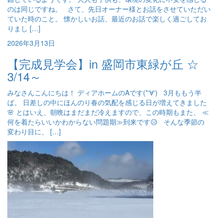
のは同じですね。 さて、先日オーナー様とお話をさせていただい
ていた時のこと。 懐かしいお話、最近のお話で楽しく過ごしてお
りまし […]
2026年3月13日
【完成見学会】in 盛岡市東緑が丘 ☆
3/14～
みなさんこんにちは！ ディアホームのAです(*‘∀‘) 3月ももう半
ば。 日差しの中にほんのり春の気配を感じる日が増えてきました
🌸 とはいえ、朝晩はまだまだ冷えますので、この時期もまた、 ≪
何を着たらいいかわからない問題期≫到来です😥 そんな季節の
変わり目に、 […]