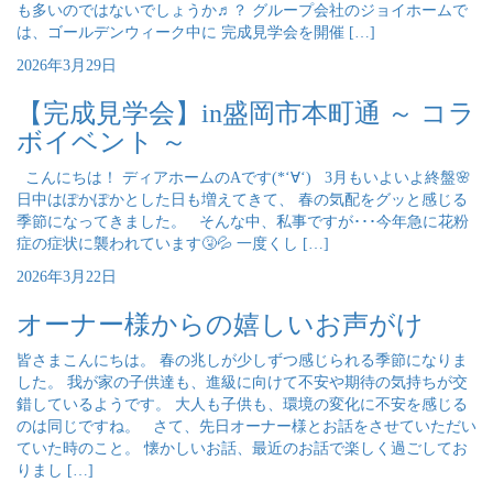
も多いのではないでしょうか♬？ グループ会社のジョイホームで
は、ゴールデンウィーク中に 完成見学会を開催 […]
2026年3月29日
【完成見学会】in盛岡市本町通 ～ コラ
ボイベント ～
こんにちは！ ディアホームのAです(*‘∀‘) 3月もいよいよ終盤🌸
日中はぽかぽかとした日も増えてきて、 春の気配をグッと感じる
季節になってきました。 そんな中、私事ですが･･･今年急に花粉
症の症状に襲われています🤧💦 一度くし […]
2026年3月22日
オーナー様からの嬉しいお声がけ
皆さまこんにちは。 春の兆しが少しずつ感じられる季節になりま
した。 我が家の子供達も、進級に向けて不安や期待の気持ちが交
錯しているようです。 大人も子供も、環境の変化に不安を感じる
のは同じですね。 さて、先日オーナー様とお話をさせていただい
ていた時のこと。 懐かしいお話、最近のお話で楽しく過ごしてお
りまし […]