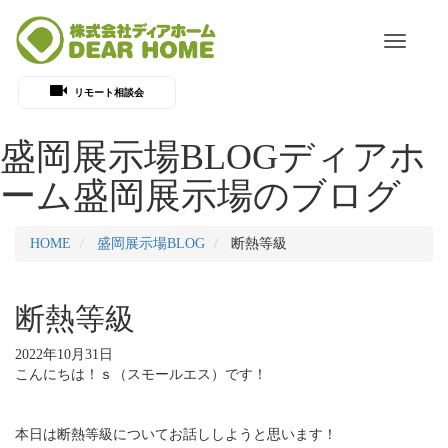
Toggle
navigati
リモート相談会
盛岡展示場BLOG
ディアホ
ーム盛岡展示場のブログ
HOME
盛岡展示場BLOG
断熱等級
断熱等級
2022年10月31日
こんにちは！ｓ（スモールエス）です！
本日は断熱等級についてお話ししようと思います！