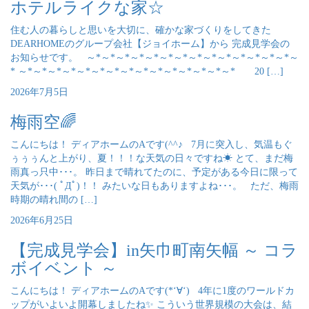
ホテルライクな家☆
住む人の暮らしと思いを大切に、確かな家づくりをしてきた
DEARHOMEのグループ会社【ジョイホーム】から 完成見学会の
お知らせです。 ～*～*～*～*～*～*～*～*～*～*～*～*～*～*～
* ～*～*～*～*～*～*～*～*～*～*～*～*～*～*～* 20 […]
2026年7月5日
梅雨空🌈
こんにちは！ ディアホームのAです(^^♪ 7月に突入し、気温もぐ
ぅぅぅんと上がり、夏！！！な天気の日々ですね☀ とて、まだ梅
雨真っ只中･･･。 昨日まで晴れてたのに、予定がある今日に限って
天気が･･･( ﾟДﾟ)！！ みたいな日もありますよね･･･。 ただ、梅雨
時期の晴れ間の […]
2026年6月25日
【完成見学会】in矢巾町南矢幅 ～ コラ
ボイベント ～
こんにちは！ ディアホームのAです(*‘∀‘) 4年に1度のワールドカ
ップがいよいよ開幕しましたね✨ こういう世界規模の大会は、結