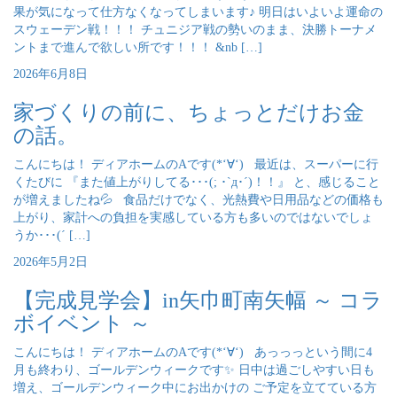
果が気になって仕方なくなってしまいます♪ 明日はいよいよ運命の
スウェーデン戦！！！ チュニジア戦の勢いのまま、決勝トーナメ
ントまで進んで欲しい所です！！！ &nb […]
2026年6月8日
家づくりの前に、ちょっとだけお金
の話。
こんにちは！ ディアホームのAです(*‘∀‘) 最近は、スーパーに行
くたびに 『また値上がりしてる･･･(; ･`д･´)！！』 と、感じること
が増えましたね💦 食品だけでなく、光熱費や日用品などの価格も
上がり、家計への負担を実感している方も多いのではないでしょ
うか･･･(´ […]
2026年5月2日
【完成見学会】in矢巾町南矢幅 ～ コラ
ボイベント ～
こんにちは！ ディアホームのAです(*‘∀‘) あっっっという間に4
月も終わり、ゴールデンウィークです✨ 日中は過ごしやすい日も
増え、ゴールデンウィーク中にお出かけの ご予定を立てている方