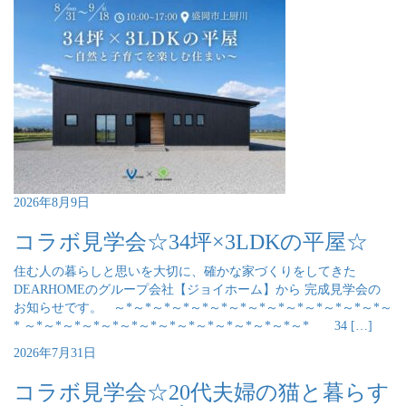
2026年8月9日
コラボ見学会☆34坪×3LDKの平屋☆
住む人の暮らしと思いを大切に、確かな家づくりをしてきた
DEARHOMEのグループ会社【ジョイホーム】から 完成見学会の
お知らせです。 ～*～*～*～*～*～*～*～*～*～*～*～*～*～*～
* ～*～*～*～*～*～*～*～*～*～*～*～*～*～*～* 34 […]
2026年7月31日
コラボ見学会☆20代夫婦の猫と暮らす