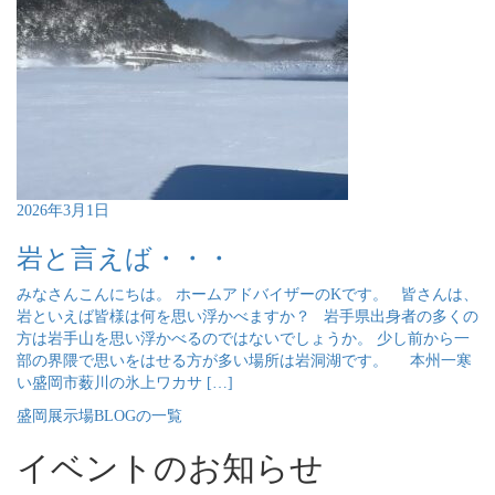
2026年3月1日
岩と言えば・・・
みなさんこんにちは。 ホームアドバイザーのKです。 皆さんは、
岩といえば皆様は何を思い浮かべますか？ 岩手県出身者の多くの
方は岩手山を思い浮かべるのではないでしょうか。 少し前から一
部の界隈で思いをはせる方が多い場所は岩洞湖です。 本州一寒
い盛岡市薮川の氷上ワカサ […]
盛岡展示場BLOGの一覧
イベントのお知らせ