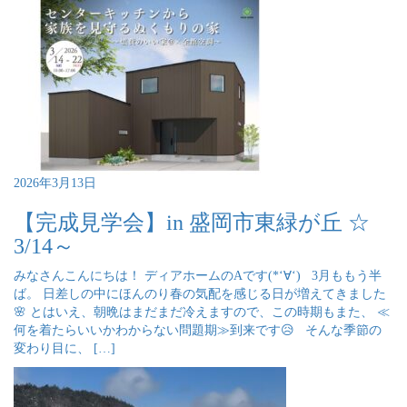
2026年3月13日
【完成見学会】in 盛岡市東緑が丘 ☆
3/14～
みなさんこんにちは！ ディアホームのAです(*‘∀‘) 3月ももう半
ば。 日差しの中にほんのり春の気配を感じる日が増えてきました
🌸 とはいえ、朝晩はまだまだ冷えますので、この時期もまた、 ≪
何を着たらいいかわからない問題期≫到来です😥 そんな季節の
変わり目に、 […]