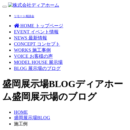
Toggle
navigation
リモート相談会
HOME
トップページ
EVENT
イベント情報
NEWS
最新情報
CONCEPT
コンセプト
WORKS
施工事例
VOICE
お客様の声
MODEL HOUSE
展示場
BLOG
展示場のブログ
盛岡展示場BLOG
ディアホー
ム盛岡展示場のブログ
HOME
盛岡展示場BLOG
施工例