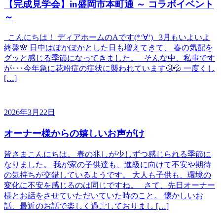
【完成見学会】in盛岡市本町通 ～ コラボイベント
～
こんにちは！ ディアホームのAです(*‘∀‘) 3月もいよいよ
終盤🌸 日中はぽかぽかとした日も増えてきて、 春の気配を
グッと感じる季節になってきました。 そんな中、私事です
が･･･今年急に花粉症の症状に襲われています🤧💦 一度くし
[…]
2026年3月22日
オーナー様からの嬉しいお声がけ
皆さまこんにちは。 春の兆しが少しずつ感じられる季節に
なりました。 我が家の子供達も、進級に向けて不安や期待
の気持ちが交錯しているようです。 大人も子供も、環境の
変化に不安を感じるのは同じですね。 さて、先日オーナー
様とお話をさせていただいていた時のこと。 懐かしいお
話、最近のお話で楽しく過ごしておりまし […]