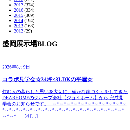
2017
(374)
2016
(334)
2015
(309)
2014
(194)
2013
(168)
2012
(29)
盛岡展示場BLOG
2026年8月9日
コラボ見学会☆34坪×3LDKの平屋☆
住む人の暮らしと思いを大切に、確かな家づくりをしてきた
DEARHOMEのグループ会社【ジョイホーム】から 完成見
学会のお知らせです。 ～*～*～*～*～*～*～*～*～*～*～
*～*～*～*～* ～*～*～*～*～*～*～*～*～*～*～*～*～*
～*～* 34 […]