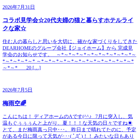
2026年7月31日
コラボ見学会☆20代夫婦の猫と暮らすホテルライ
クな家☆
住む人の暮らしと思いを大切に、確かな家づくりをしてきた
DEARHOMEのグループ会社【ジョイホーム】から 完成見
学会のお知らせです。 ～*～*～*～*～*～*～*～*～*～*～
*～*～*～*～* ～*～*～*～*～*～*～*～*～*～*～*～*～*
～*～* 20 […]
2026年7月5日
梅雨空🌈
こんにちは！ ディアホームのAです(^^♪ 7月に突入し、気
温もぐぅぅぅんと上がり、夏！！！な天気の日々ですね☀
とて、まだ梅雨真っ只中･･･。 昨日まで晴れてたのに、予定
がある今日に限って天気が･･･( ﾟДﾟ)！！ みたいな日もあり