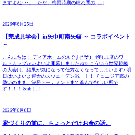
ますよね･･･。 ただ、梅雨時期の晴れ間の […]
2026年6月25日
【完成見学会】in矢巾町南矢幅 ～ コラボイベント
～
こんにちは！ ディアホームのAです(*‘∀‘) 4年に1度のワー
ルドカップがいよいよ開幕しましたね✨ こういう世界規模
の大会は、結果が気になって仕方なくなってしまいます♪ 明
日はいよいよ運命のスウェーデン戦！！！ チュニジア戦の
勢いのまま、決勝トーナメントまで進んで欲しい所で
す！！！ &nb […]
2026年6月8日
家づくりの前に、ちょっとだけお金の話。