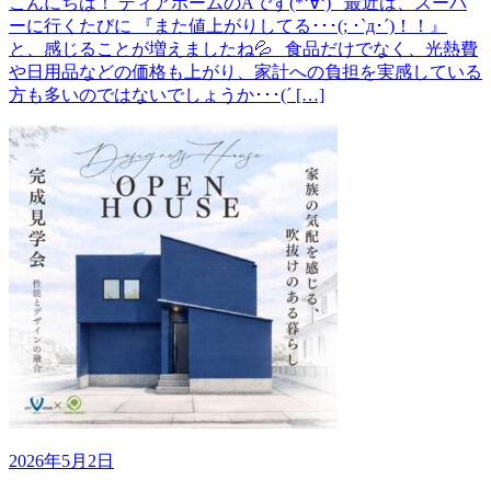
こんにちは！ ディアホームのAです(*‘∀‘) 最近は、スーパ
ーに行くたびに 『また値上がりしてる･･･(; ･`д･´)！！』
と、感じることが増えましたね💦 食品だけでなく、光熱費
や日用品などの価格も上がり、家計への負担を実感している
方も多いのではないでしょうか･･･(´ […]
2026年5月2日