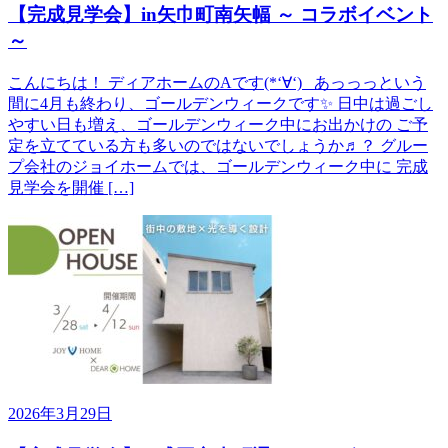
【完成見学会】in矢巾町南矢幅 ～ コラボイベント
～
こんにちは！ ディアホームのAです(*‘∀‘) あっっっという
間に4月も終わり、ゴールデンウィークです✨ 日中は過ごし
やすい日も増え、ゴールデンウィーク中にお出かけの ご予
定を立てている方も多いのではないでしょうか♬？ グルー
プ会社のジョイホームでは、ゴールデンウィーク中に 完成
見学会を開催 […]
2026年3月29日