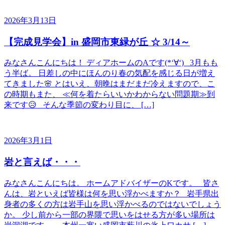
2026年3月13日
【完成見学会】in 盛岡市東緑が丘 ☆ 3/14～
みなさんこんにちは！ ディアホームのAです(*‘∀‘) 3月もも
う半ば。 日差しの中にほんのり春の気配を感じる日が増え
てきました🌸 とはいえ、朝晩はまだまだ冷えますので、こ
の時期もまた、 ≪何を着たらいいかわからない問題期≫到
来です😥 そんな季節の変わり目に、 […]
2026年3月1日
岩と言えば・・・
みなさんこんにちは。 ホームアドバイザーのKです。 皆さ
んは、岩といえば皆様は何を思い浮かべますか？ 岩手県出
身者の多くの方は岩手山を思い浮かべるのではないでしょう
か。 少し前から一部の界隈で思いをはせる方が多い場所は