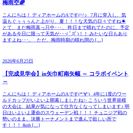
梅雨空🌈
こんにちは！ ディアホームのAです(^^♪ 7月に突入し、気
温もぐぅぅぅんと上がり、夏！！！な天気の日々ですね☀
とて、まだ梅雨真っ只中･･･。 昨日まで晴れてたのに、予定
がある今日に限って天気が･･･( ﾟДﾟ)！！ みたいな日もあり
ますよね･･･。 ただ、梅雨時期の晴れ間の […]
2026年6月25日
【完成見学会】in矢巾町南矢幅 ～ コラボイベント
～
こんにちは！ ディアホームのAです(*‘∀‘) 4年に1度のワー
ルドカップがいよいよ開幕しましたね✨ こういう世界規模
の大会は、結果が気になって仕方なくなってしまいます♪ 明
日はいよいよ運命のスウェーデン戦！！！ チュニジア戦の
勢いのまま、決勝トーナメントまで進んで欲しい所で
す！！！ &nb […]