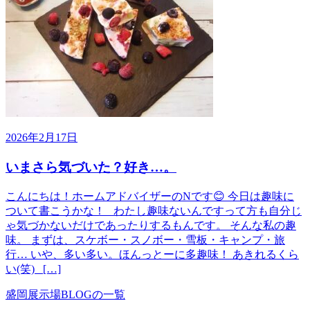
2026年2月17日
いまさら気づいた？好き…。
こんにちは！ホームアドバイザーのNです😊 今日は趣味に
ついて書こうかな！ わたし趣味ないんですって方も自分じ
ゃ気づかないだけであったりするもんです。 そんな私の趣
味。 まずは、スケボー・スノボー・雪板・キャンプ・旅
行… いや、多い多い。ほんっとーに多趣味！ あきれるくら
い(笑) […]
盛岡展示場BLOGの一覧