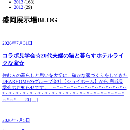
2013
(168)
2012
(29)
盛岡展示場BLOG
2026年7月31日
コラボ見学会☆20代夫婦の猫と暮らすホテルライ
クな家☆
住む人の暮らしと思いを大切に、確かな家づくりをしてきた
DEARHOMEのグループ会社【ジョイホーム】から 完成見
学会のお知らせです。 ～*～*～*～*～*～*～*～*～*～*～
*～*～*～*～* ～*～*～*～*～*～*～*～*～*～*～*～*～*
～*～* 20 […]
2026年7月5日