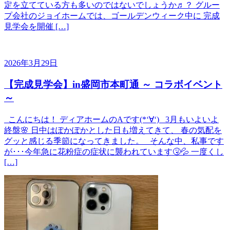
定を立てている方も多いのではないでしょうか♬？ グルー
プ会社のジョイホームでは、ゴールデンウィーク中に 完成
見学会を開催 […]
2026年3月29日
【完成見学会】in盛岡市本町通 ～ コラボイベント
～
こんにちは！ ディアホームのAです(*‘∀‘) 3月もいよいよ
終盤🌸 日中はぽかぽかとした日も増えてきて、 春の気配を
グッと感じる季節になってきました。 そんな中、私事です
が･･･今年急に花粉症の症状に襲われています🤧💦 一度くし
[…]