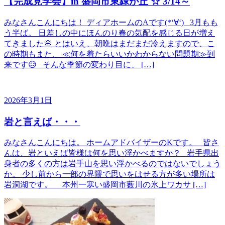
【完成見学会】in 盛岡市東緑が丘 ☆ 3/14～
みなさんこんにちは！ ディアホームのAです(*‘∀‘) 3月もも
う半ば。 日差しの中にほんのり春の気配を感じる日が増え
てきました🌸 とはいえ、朝晩はまだまだ冷えますので、こ
の時期もまた、 ≪何を着たらいいかわからない問題期≫到
来です😥 そんな季節の変わり目に、 […]
2026年3月1日
岩と言えば・・・
みなさんこんにちは。 ホームアドバイザーのKです。 皆さ
んは、岩といえば皆様は何を思い浮かべますか？ 岩手県出
身者の多くの方は岩手山を思い浮かべるのではないでしょう
か。 少し前から一部の界隈で思いをはせる方が多い場所は
岩洞湖です。 本州一寒い盛岡市薮川の氷上ワカサ […]