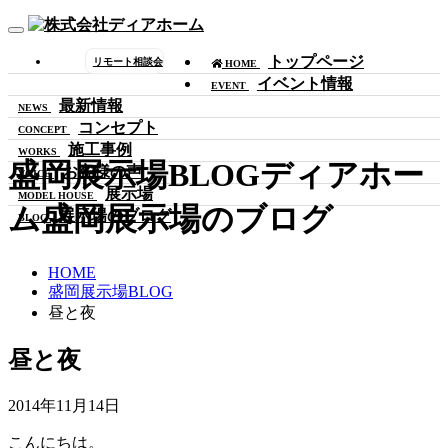
Toggle
navigation
トップページ
リモート相談会
HOME
イベント情報
EVENT
最新情報
NEWS
コンセプト
CONCEPT
施工事例
WORKS
盛岡展示場BLOG
ディアホー
お客様の声
VOICE
展示場
MODEL HOUSE
ム盛岡展示場のブログ
展示場のブログ
BLOG
HOME
盛岡展示場BLOG
昼と夜
昼と夜
2014年11月14日
こんにちは。