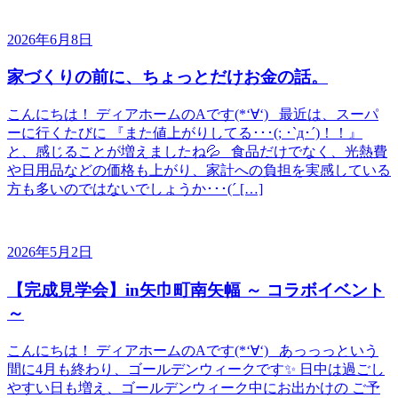
2026年6月8日
家づくりの前に、ちょっとだけお金の話。
こんにちは！ ディアホームのAです(*‘∀‘) 最近は、スーパ
ーに行くたびに 『また値上がりしてる･･･(; ･`д･´)！！』
と、感じることが増えましたね💦 食品だけでなく、光熱費
や日用品などの価格も上がり、家計への負担を実感している
方も多いのではないでしょうか･･･(´ […]
2026年5月2日
【完成見学会】in矢巾町南矢幅 ～ コラボイベント
～
こんにちは！ ディアホームのAです(*‘∀‘) あっっっという
間に4月も終わり、ゴールデンウィークです✨ 日中は過ごし
やすい日も増え、ゴールデンウィーク中にお出かけの ご予