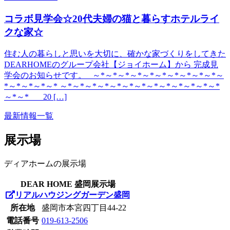
コラボ見学会☆20代夫婦の猫と暮らすホテルライ
クな家☆
住む人の暮らしと思いを大切に、確かな家づくりをしてきた
DEARHOMEのグループ会社【ジョイホーム】から 完成見
学会のお知らせです。 ～*～*～*～*～*～*～*～*～*～*～
*～*～*～*～* ～*～*～*～*～*～*～*～*～*～*～*～*～*
～*～* 20 […]
最新情報一覧
展示場
ディアホームの展示場
DEAR HOME 盛岡展示場
リアルハウジングガーデン盛岡
所在地
盛岡市本宮四丁目44-22
電話番号
019-613-2506