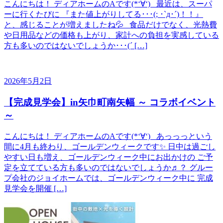
こんにちは！ ディアホームのAです(*‘∀‘) 最近は、スーパ
ーに行くたびに 『また値上がりしてる･･･(; ･`д･´)！！』
と、感じることが増えましたね💦 食品だけでなく、光熱費
や日用品などの価格も上がり、家計への負担を実感している
方も多いのではないでしょうか･･･(´ […]
2026年5月2日
【完成見学会】in矢巾町南矢幅 ～ コラボイベント
～
こんにちは！ ディアホームのAです(*‘∀‘) あっっっという
間に4月も終わり、ゴールデンウィークです✨ 日中は過ごし
やすい日も増え、ゴールデンウィーク中にお出かけの ご予
定を立てている方も多いのではないでしょうか♬？ グルー
プ会社のジョイホームでは、ゴールデンウィーク中に 完成
見学会を開催 […]