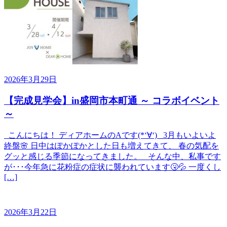
2026年3月29日
【完成見学会】in盛岡市本町通 ～ コラボイベント
～
こんにちは！ ディアホームのAです(*‘∀‘) 3月もいよいよ
終盤🌸 日中はぽかぽかとした日も増えてきて、 春の気配を
グッと感じる季節になってきました。 そんな中、私事です
が･･･今年急に花粉症の症状に襲われています🤧💦 一度くし
[…]
2026年3月22日