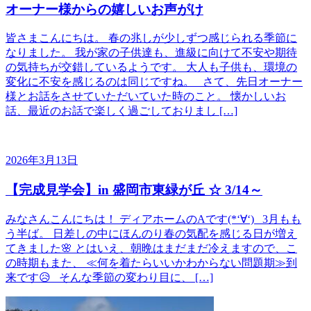
オーナー様からの嬉しいお声がけ
皆さまこんにちは。 春の兆しが少しずつ感じられる季節に
なりました。 我が家の子供達も、進級に向けて不安や期待
の気持ちが交錯しているようです。 大人も子供も、環境の
変化に不安を感じるのは同じですね。 さて、先日オーナー
様とお話をさせていただいていた時のこと。 懐かしいお
話、最近のお話で楽しく過ごしておりまし […]
2026年3月13日
【完成見学会】in 盛岡市東緑が丘 ☆ 3/14～
みなさんこんにちは！ ディアホームのAです(*‘∀‘) 3月もも
う半ば。 日差しの中にほんのり春の気配を感じる日が増え
てきました🌸 とはいえ、朝晩はまだまだ冷えますので、こ
の時期もまた、 ≪何を着たらいいかわからない問題期≫到
来です😥 そんな季節の変わり目に、 […]