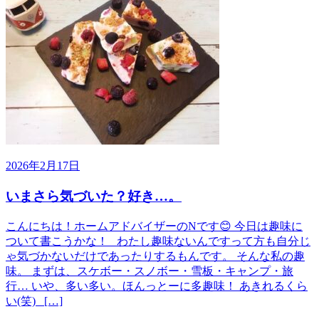
2026年2月17日
いまさら気づいた？好き…。
こんにちは！ホームアドバイザーのNです😊 今日は趣味に
ついて書こうかな！ わたし趣味ないんですって方も自分じ
ゃ気づかないだけであったりするもんです。 そんな私の趣
味。 まずは、スケボー・スノボー・雪板・キャンプ・旅
行… いや、多い多い。ほんっとーに多趣味！ あきれるくら
い(笑) […]