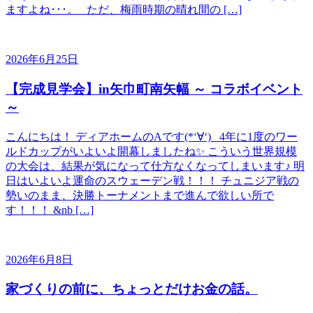
ますよね･･･。 ただ、梅雨時期の晴れ間の […]
2026年6月25日
【完成見学会】in矢巾町南矢幅 ～ コラボイベント
～
こんにちは！ ディアホームのAです(*‘∀‘) 4年に1度のワー
ルドカップがいよいよ開幕しましたね✨ こういう世界規模
の大会は、結果が気になって仕方なくなってしまいます♪ 明
日はいよいよ運命のスウェーデン戦！！！ チュニジア戦の
勢いのまま、決勝トーナメントまで進んで欲しい所で
す！！！ &nb […]
2026年6月8日
家づくりの前に、ちょっとだけお金の話。