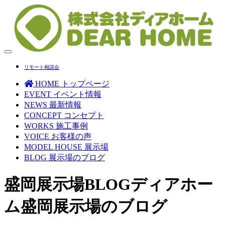
Toggle
navigation
リモート相談会
HOME
トップページ
EVENT
イベント情報
NEWS
最新情報
CONCEPT
コンセプト
WORKS
施工事例
VOICE
お客様の声
MODEL HOUSE
展示場
BLOG
展示場のブログ
盛岡展示場BLOG
ディアホー
ム盛岡展示場のブログ