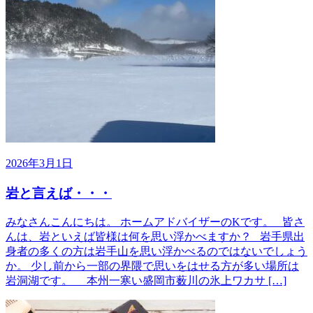
2026年3月1日
岩と言えば・・・
みなさんこんにちは。 ホームアドバイザーのKです。 皆さ
んは、岩といえば皆様は何を思い浮かべますか？ 岩手県出
身者の多くの方は岩手山を思い浮かべるのではないでしょう
か。 少し前から一部の界隈で思いをはせる方が多い場所は
岩洞湖です。 本州一寒い盛岡市薮川の氷上ワカサ […]