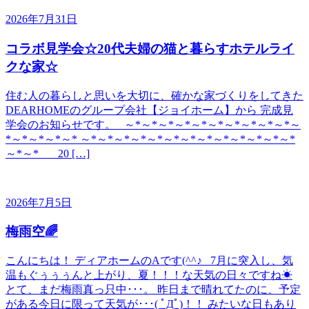
2026年7月31日
コラボ見学会☆20代夫婦の猫と暮らすホテルライ
クな家☆
住む人の暮らしと思いを大切に、確かな家づくりをしてきた
DEARHOMEのグループ会社【ジョイホーム】から 完成見
学会のお知らせです。 ～*～*～*～*～*～*～*～*～*～*～
*～*～*～*～* ～*～*～*～*～*～*～*～*～*～*～*～*～*
～*～* 20 […]
2026年7月5日
梅雨空🌈
こんにちは！ ディアホームのAです(^^♪ 7月に突入し、気
温もぐぅぅぅんと上がり、夏！！！な天気の日々ですね☀
とて、まだ梅雨真っ只中･･･。 昨日まで晴れてたのに、予定
がある今日に限って天気が･･･( ﾟДﾟ)！！ みたいな日もあり