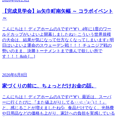
【完成見学会】in矢巾町南矢幅 ～ コラボイベント
～
こんにちは！ ディアホームのAです(*‘∀‘) 4年に1度のワー
ルドカップがいよいよ開幕しましたね✨ こういう世界規模
の大会は、結果が気になって仕方なくなってしまいます♪ 明
日はいよいよ運命のスウェーデン戦！！！ チュニジア戦の
勢いのまま、決勝トーナメントまで進んで欲しい所で
す！！！ &nb […]
2026年6月8日
家づくりの前に、ちょっとだけお金の話。
こんにちは！ ディアホームのAです(*‘∀‘) 最近は、スーパ
ーに行くたびに 『また値上がりしてる･･･(; ･`д･´)！！』
と、感じることが増えましたね💦 食品だけでなく、光熱費
や日用品などの価格も上がり、家計への負担を実感している