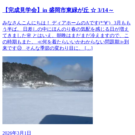
【完成見学会】in 盛岡市東緑が丘 ☆ 3/14～
みなさんこんにちは！ ディアホームのAです(*‘∀‘) 3月もも
う半ば。 日差しの中にほんのり春の気配を感じる日が増え
てきました🌸 とはいえ、朝晩はまだまだ冷えますので、こ
の時期もまた、 ≪何を着たらいいかわからない問題期≫到
来です😥 そんな季節の変わり目に、 […]
2026年3月1日