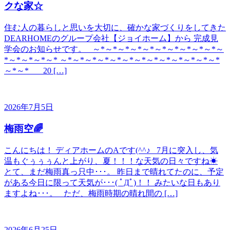
クな家☆
住む人の暮らしと思いを大切に、確かな家づくりをしてきた
DEARHOMEのグループ会社【ジョイホーム】から 完成見
学会のお知らせです。 ～*～*～*～*～*～*～*～*～*～*～
*～*～*～*～* ～*～*～*～*～*～*～*～*～*～*～*～*～*
～*～* 20 […]
2026年7月5日
梅雨空🌈
こんにちは！ ディアホームのAです(^^♪ 7月に突入し、気
温もぐぅぅぅんと上がり、夏！！！な天気の日々ですね☀
とて、まだ梅雨真っ只中･･･。 昨日まで晴れてたのに、予定
がある今日に限って天気が･･･( ﾟДﾟ)！！ みたいな日もあり
ますよね･･･。 ただ、梅雨時期の晴れ間の […]
2026年6月25日