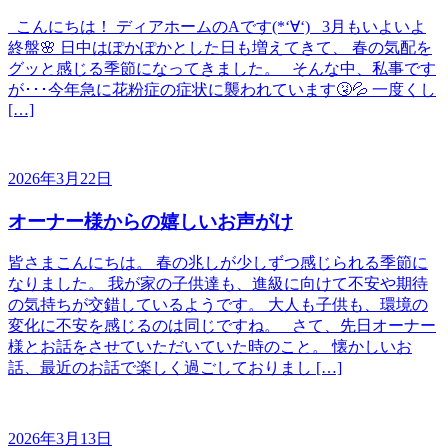
こんにちは！ ディアホームのAです(*‘∀‘) 3月もいよいよ
終盤🌸 日中はぽかぽかとした日も増えてきて、 春の気配を
グッと感じる季節になってきました。 そんな中、私事です
が･･･今年急に花粉症の症状に襲われています🤧💦 一度くし
[…]
2026年3月22日
オーナー様からの嬉しいお声がけ
皆さまこんにちは。 春の兆しが少しずつ感じられる季節に
なりました。 我が家の子供達も、進級に向けて不安や期待
の気持ちが交錯しているようです。 大人も子供も、環境の
変化に不安を感じるのは同じですね。 さて、先日オーナー
様とお話をさせていただいていた時のこと。 懐かしいお
話、最近のお話で楽しく過ごしておりまし […]
2026年3月13日