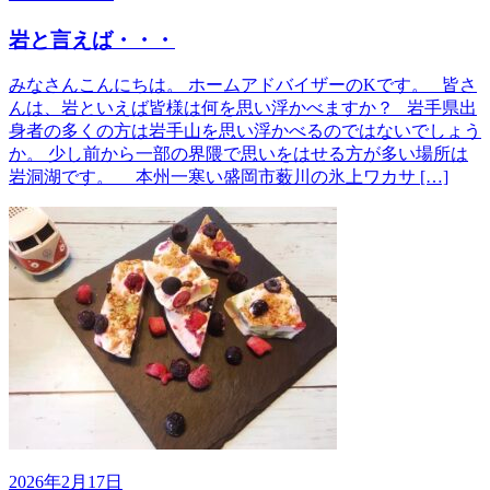
岩と言えば・・・
みなさんこんにちは。 ホームアドバイザーのKです。 皆さ
んは、岩といえば皆様は何を思い浮かべますか？ 岩手県出
身者の多くの方は岩手山を思い浮かべるのではないでしょう
か。 少し前から一部の界隈で思いをはせる方が多い場所は
岩洞湖です。 本州一寒い盛岡市薮川の氷上ワカサ […]
2026年2月17日