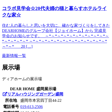
コラボ見学会☆20代夫婦の猫と暮らすホテルライ
クな家☆
住む人の暮らしと思いを大切に、確かな家づくりをしてきた
DEARHOMEのグループ会社【ジョイホーム】から 完成見
学会のお知らせです。 ～*～*～*～*～*～*～*～*～*～*～
*～*～*～*～* ～*～*～*～*～*～*～*～*～*～*～*～*～*
～*～* 20 […]
最新情報一覧
展示場
ディアホームの展示場
DEAR HOME 盛岡展示場
リアルハウジングガーデン盛岡
所在地
盛岡市本宮四丁目44-22
電話番号
019-613-2506