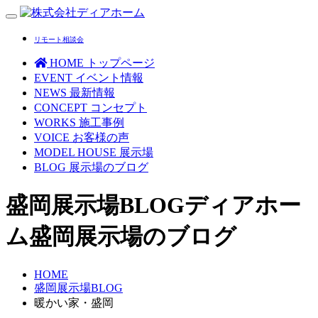
Toggle
navigation
リモート相談会
HOME
トップページ
EVENT
イベント情報
NEWS
最新情報
CONCEPT
コンセプト
WORKS
施工事例
VOICE
お客様の声
MODEL HOUSE
展示場
BLOG
展示場のブログ
盛岡展示場BLOG
ディアホー
ム盛岡展示場のブログ
HOME
盛岡展示場BLOG
暖かい家・盛岡