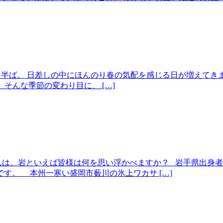
ももう半ば。 日差しの中にほんのり春の気配を感じる日が増えて
そんな季節の変わり目に、 […]
んは、岩といえば皆様は何を思い浮かべますか？ 岩手県出身
す。 本州一寒い盛岡市薮川の氷上ワカサ […]