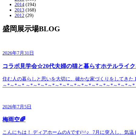
2014
(194)
2013
(168)
2012
(29)
盛岡展示場BLOG
2026年7月31日
コラボ見学会☆20代夫婦の猫と暮らすホテルライク
住む人の暮らしと思いを大切に、確かな家づくりをしてきた DE
～*～*～* ～*～*～*～*～*～*～*～*～*～*～*～*～*～*～*
2026年7月5日
梅雨空🌈
こんにちは！ ディアホームのAです(^^♪ 7月に突入し、