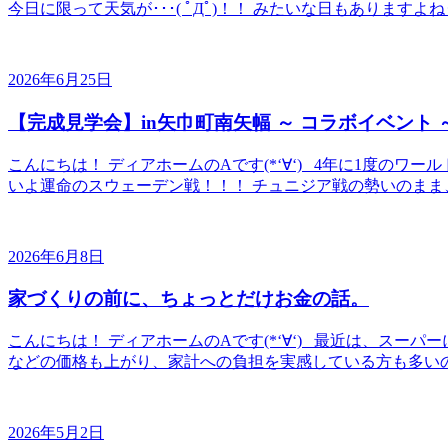
今日に限って天気が･･･( ﾟДﾟ)！！ みたいな日もありますよね
2026年6月25日
【完成見学会】in矢巾町南矢幅 ～ コラボイベント 
こんにちは！ ディアホームのAです(*‘∀‘) 4年に1度の
いよ運命のスウェーデン戦！！！ チュニジア戦の勢いのまま、
2026年6月8日
家づくりの前に、ちょっとだけお金の話。
こんにちは！ ディアホームのAです(*‘∀‘) 最近は、スーパー
などの価格も上がり、家計への負担を実感している方も多いのでは
2026年5月2日