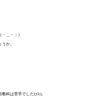
（・＿・；）
ょうか。
。
科は苦手でした(;O;)。