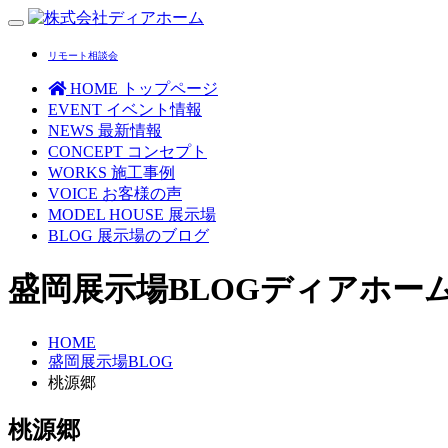
Toggle
navigation
リモート相談会
HOME
トップページ
EVENT
イベント情報
NEWS
最新情報
CONCEPT
コンセプト
WORKS
施工事例
VOICE
お客様の声
MODEL HOUSE
展示場
BLOG
展示場のブログ
盛岡展示場BLOG
ディアホー
HOME
盛岡展示場BLOG
桃源郷
桃源郷