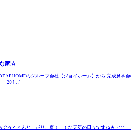
な家☆
ARHOMEのグループ会社【ジョイホーム】から 完成見学会のお知
 20 […]
気温もぐぅぅぅんと上がり、夏！！！な天気の日々ですね☀ とて、