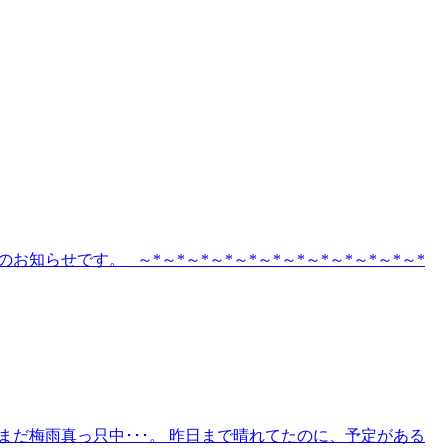
らせです。 ～*～*～*～*～*～*～*～*～*～*～*～*
まだ梅雨真っ只中･･･。 昨日まで晴れてたのに、予定がある