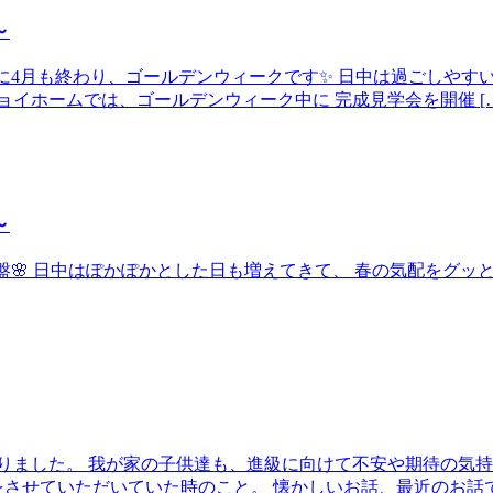
～
いう間に4月も終わり、ゴールデンウィークです✨ 日中は過ごしや
イホームでは、ゴールデンウィーク中に 完成見学会を開催 […
～
よ終盤🌸 日中はぽかぽかとした日も増えてきて、 春の気配をグ
りました。 我が家の子供達も、進級に向けて不安や期待の気持
させていただいていた時のこと。 懐かしいお話、最近のお話で楽