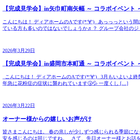
【完成見学会】in矢巾町南矢幅 ～ コラボイベント 
こんにちは！ ディアホームのAです(*‘∀‘) あっっっと
ている方も多いのではないでしょうか♬？ グループ会社のジョ
2026年3月29日
【完成見学会】in盛岡市本町通 ～ コラボイベント 
こんにちは！ ディアホームのAです(*‘∀‘) 3月もいよい
年急に花粉症の症状に襲われています🤧💦 一度くし […]
2026年3月22日
オーナー様からの嬉しいお声がけ
皆さまこんにちは。 春の兆しが少しずつ感じられる季節にな
安を感じるのは同じですね。 さて、先日オーナー様とお話を