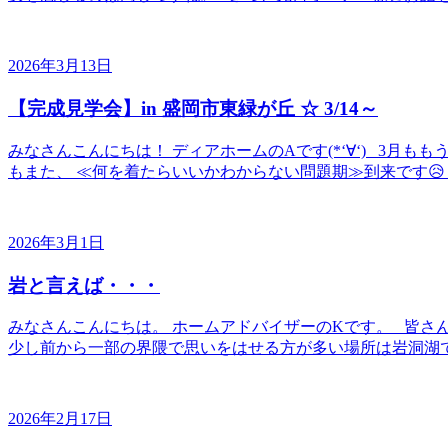
2026年3月13日
【完成見学会】in 盛岡市東緑が丘 ☆ 3/14～
みなさんこんにちは！ ディアホームのAです(*‘∀‘) 3月
もまた、 ≪何を着たらいいかわからない問題期≫到来です😥 
2026年3月1日
岩と言えば・・・
みなさんこんにちは。 ホームアドバイザーのKです。 皆さ
少し前から一部の界隈で思いをはせる方が多い場所は岩洞湖で
2026年2月17日