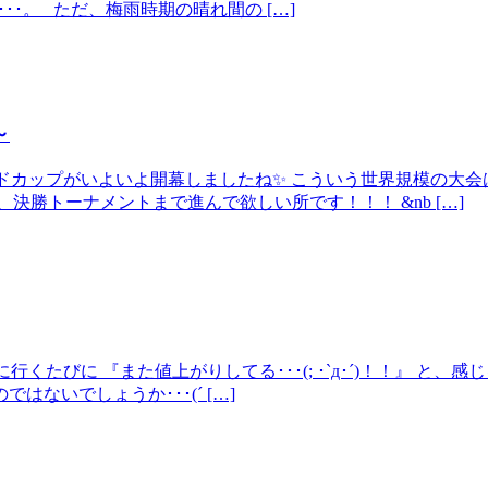
･･･。 ただ、梅雨時期の晴れ間の […]
～
ワールドカップがいよいよ開幕しましたね✨ こういう世界規模の
決勝トーナメントまで進んで欲しい所です！！！ &nb […]
に行くたびに 『また値上がりしてる･･･(; ･`д･´)！！』 
ないでしょうか･･･(´ […]