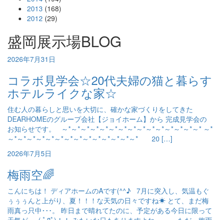
2013
(168)
2012
(29)
盛岡展示場BLOG
2026年7月31日
コラボ見学会☆20代夫婦の猫と暮らす
ホテルライクな家☆
住む人の暮らしと思いを大切に、確かな家づくりをしてきた
DEARHOMEのグループ会社【ジョイホーム】から 完成見学会の
お知らせです。 ～*～*～*～*～*～*～*～*～*～*～*～*～*～*～* ～*
～*～*～*～*～*～*～*～*～*～*～*～*～*～* 20 […]
2026年7月5日
梅雨空🌈
こんにちは！ ディアホームのAです(^^♪ 7月に突入し、気温もぐ
ぅぅぅんと上がり、夏！！！な天気の日々ですね☀ とて、まだ梅
雨真っ只中･･･。 昨日まで晴れてたのに、予定がある今日に限って