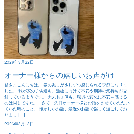
2026年3月22日
オーナー様からの嬉しいお声がけ
皆さまこんにちは。 春の兆しが少しずつ感じられる季節になりま
した。 我が家の子供達も、進級に向けて不安や期待の気持ちが交
錯しているようです。 大人も子供も、環境の変化に不安を感じる
のは同じですね。 さて、先日オーナー様とお話をさせていただい
ていた時のこと。 懐かしいお話、最近のお話で楽しく過ごしてお
りまし […]
2026年3月13日