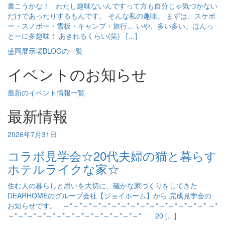
書こうかな！ わたし趣味ないんですって方も自分じゃ気づかない
だけであったりするもんです。 そんな私の趣味。 まずは、スケボ
ー・スノボー・雪板・キャンプ・旅行… いや、多い多い。ほんっ
とーに多趣味！ あきれるくらい(笑) […]
盛岡展示場BLOGの一覧
イベントのお知らせ
最新のイベント情報一覧
最新情報
2026年7月31日
コラボ見学会☆20代夫婦の猫と暮らす
ホテルライクな家☆
住む人の暮らしと思いを大切に、確かな家づくりをしてきた
DEARHOMEのグループ会社【ジョイホーム】から 完成見学会の
お知らせです。 ～*～*～*～*～*～*～*～*～*～*～*～*～*～*～* ～*
～*～*～*～*～*～*～*～*～*～*～*～*～*～* 20 […]