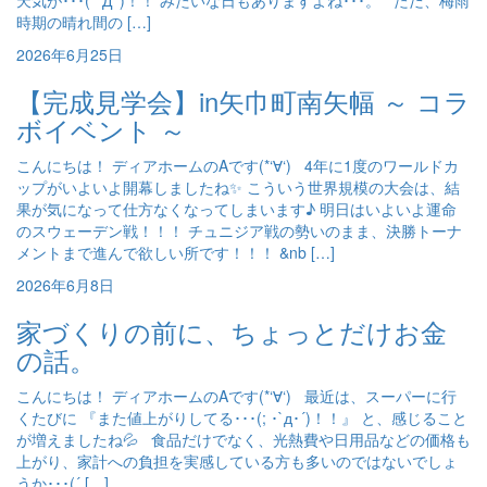
天気が･･･( ﾟДﾟ)！！ みたいな日もありますよね･･･。 ただ、梅雨
時期の晴れ間の […]
2026年6月25日
【完成見学会】in矢巾町南矢幅 ～ コラ
ボイベント ～
こんにちは！ ディアホームのAです(*‘∀‘) 4年に1度のワールドカ
ップがいよいよ開幕しましたね✨ こういう世界規模の大会は、結
果が気になって仕方なくなってしまいます♪ 明日はいよいよ運命
のスウェーデン戦！！！ チュニジア戦の勢いのまま、決勝トーナ
メントまで進んで欲しい所です！！！ &nb […]
2026年6月8日
家づくりの前に、ちょっとだけお金
の話。
こんにちは！ ディアホームのAです(*‘∀‘) 最近は、スーパーに行
くたびに 『また値上がりしてる･･･(; ･`д･´)！！』 と、感じること
が増えましたね💦 食品だけでなく、光熱費や日用品などの価格も
上がり、家計への負担を実感している方も多いのではないでしょ
うか･･･(´ […]