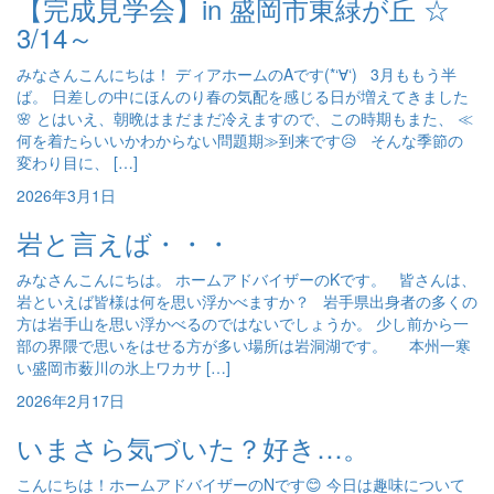
【完成見学会】in 盛岡市東緑が丘 ☆
3/14～
みなさんこんにちは！ ディアホームのAです(*‘∀‘) 3月ももう半
ば。 日差しの中にほんのり春の気配を感じる日が増えてきました
🌸 とはいえ、朝晩はまだまだ冷えますので、この時期もまた、 ≪
何を着たらいいかわからない問題期≫到来です😥 そんな季節の
変わり目に、 […]
2026年3月1日
岩と言えば・・・
みなさんこんにちは。 ホームアドバイザーのKです。 皆さんは、
岩といえば皆様は何を思い浮かべますか？ 岩手県出身者の多くの
方は岩手山を思い浮かべるのではないでしょうか。 少し前から一
部の界隈で思いをはせる方が多い場所は岩洞湖です。 本州一寒
い盛岡市薮川の氷上ワカサ […]
2026年2月17日
いまさら気づいた？好き…。
こんにちは！ホームアドバイザーのNです😊 今日は趣味について