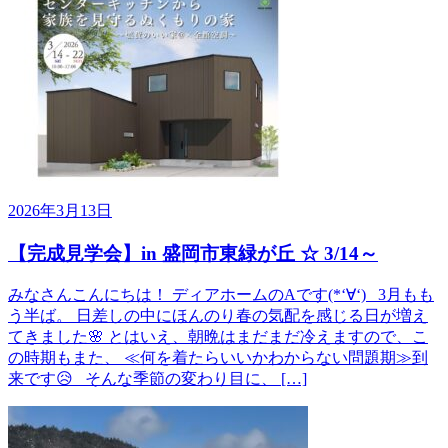
2026年3月13日
【完成見学会】in 盛岡市東緑が丘 ☆ 3/14～
みなさんこんにちは！ ディアホームのAです(*‘∀‘) 3月もも
う半ば。 日差しの中にほんのり春の気配を感じる日が増え
てきました🌸 とはいえ、朝晩はまだまだ冷えますので、こ
の時期もまた、 ≪何を着たらいいかわからない問題期≫到
来です😥 そんな季節の変わり目に、 […]