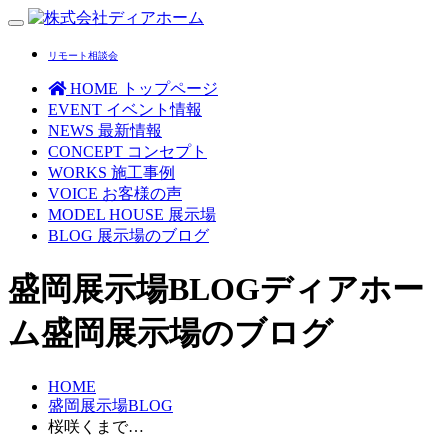
Toggle
navigation
リモート相談会
HOME
トップページ
EVENT
イベント情報
NEWS
最新情報
CONCEPT
コンセプト
WORKS
施工事例
VOICE
お客様の声
MODEL HOUSE
展示場
BLOG
展示場のブログ
盛岡展示場BLOG
ディアホー
ム盛岡展示場のブログ
HOME
盛岡展示場BLOG
桜咲くまで…