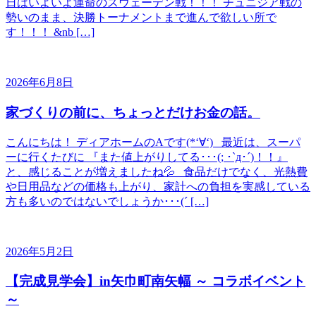
日はいよいよ運命のスウェーデン戦！！！ チュニジア戦の
勢いのまま、決勝トーナメントまで進んで欲しい所で
す！！！ &nb […]
2026年6月8日
家づくりの前に、ちょっとだけお金の話。
こんにちは！ ディアホームのAです(*‘∀‘) 最近は、スーパ
ーに行くたびに 『また値上がりしてる･･･(; ･`д･´)！！』
と、感じることが増えましたね💦 食品だけでなく、光熱費
や日用品などの価格も上がり、家計への負担を実感している
方も多いのではないでしょうか･･･(´ […]
2026年5月2日
【完成見学会】in矢巾町南矢幅 ～ コラボイベント
～