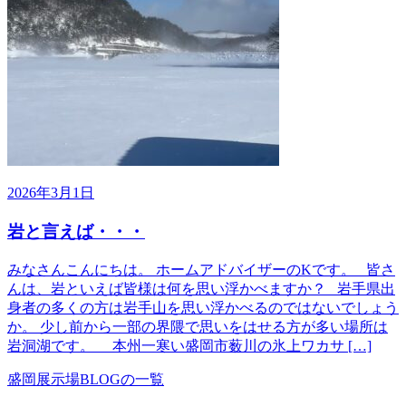
2026年3月1日
岩と言えば・・・
みなさんこんにちは。 ホームアドバイザーのKです。 皆さ
んは、岩といえば皆様は何を思い浮かべますか？ 岩手県出
身者の多くの方は岩手山を思い浮かべるのではないでしょう
か。 少し前から一部の界隈で思いをはせる方が多い場所は
岩洞湖です。 本州一寒い盛岡市薮川の氷上ワカサ […]
盛岡展示場BLOGの一覧