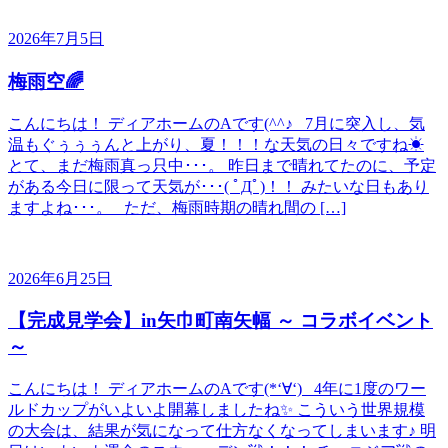
2026年7月5日
梅雨空🌈
こんにちは！ ディアホームのAです(^^♪ 7月に突入し、気
温もぐぅぅぅんと上がり、夏！！！な天気の日々ですね☀
とて、まだ梅雨真っ只中･･･。 昨日まで晴れてたのに、予定
がある今日に限って天気が･･･( ﾟДﾟ)！！ みたいな日もあり
ますよね･･･。 ただ、梅雨時期の晴れ間の […]
2026年6月25日
【完成見学会】in矢巾町南矢幅 ～ コラボイベント
～
こんにちは！ ディアホームのAです(*‘∀‘) 4年に1度のワー
ルドカップがいよいよ開幕しましたね✨ こういう世界規模
の大会は、結果が気になって仕方なくなってしまいます♪ 明