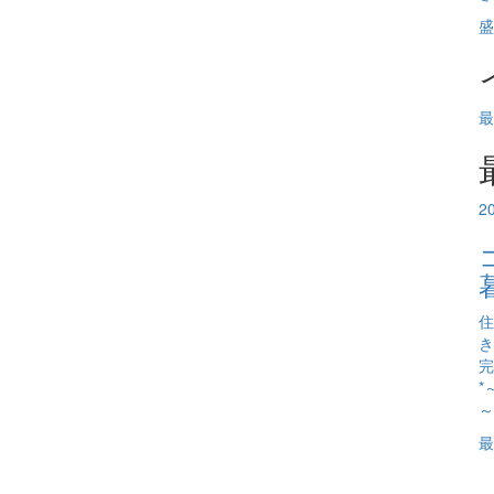
盛
最
2
住
き
完
*
～
最