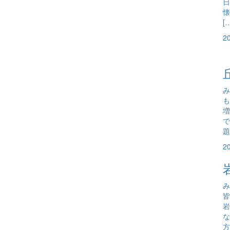
日
懐
[
2
み
も
増
で
題
2
み
岩
な