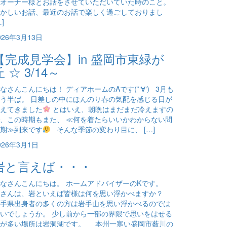
オーナー様とお話をさせていただいていた時のこと。
かしいお話、最近のお話で楽しく過ごしておりまし
…]
026年3月13日
【完成見学会】in 盛岡市東緑が
丘 ☆ 3/14～
なさんこんにちは！ ディアホームのAです(*‘∀‘) 3月も
う半ば。 日差しの中にほんのり春の気配を感じる日が
えてきました
とはいえ、朝晩はまだまだ冷えますの
、この時期もまた、 ≪何を着たらいいかわからない問
期≫到来です
そんな季節の変わり目に、 […]
026年3月1日
岩と言えば・・・
なさんこんにちは。 ホームアドバイザーのKです。
皆さんは、岩といえば皆様は何を思い浮かべますか？
手県出身者の多くの方は岩手山を思い浮かべるのでは
いでしょうか。 少し前から一部の界隈で思いをはせる
方が多い場所は岩洞湖です。 本州一寒い盛岡市薮川の