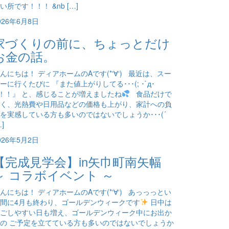
い所です！！！ &nb […]
026年6月8日
家づくりの前に、ちょっとだけ
お金の話。
んにちは！ ディアホームのAです(*‘∀‘) 最近は、スー
ーに行くたびに 『また値上がりしてる･･･(; ･`д･
)！！』 と、感じることが増えましたね
食品だけで
く、光熱費や日用品などの価格も上がり、家計への負
を実感している方も多いのではないでしょうか･･･(´
…]
026年5月2日
【完成見学会】in矢巾町南矢幅
～ コラボイベント ～
んにちは！ ディアホームのAです(*‘∀‘) あっっっとい
間に4月も終わり、ゴールデンウィークです
日中は
ごしやすい日も増え、ゴールデンウィーク中にお出か
の ご予定を立てている方も多いのではないでしょうか