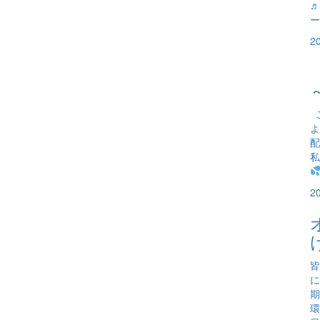
♬
ー
2
こ
よ
配
私
2
皆
に
期
環