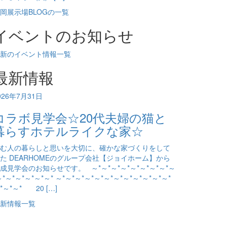
岡展示場BLOGの一覧
イベントのお知らせ
新のイベント情報一覧
最新情報
026年7月31日
コラボ見学会☆20代夫婦の猫と
暮らすホテルライクな家☆
む人の暮らしと思いを大切に、確かな家づくりをして
た DEARHOMEのグループ会社【ジョイホーム】から
成見学会のお知らせです。 ～*～*～*～*～*～*～*～*～
～*～*～*～*～*～* ～*～*～*～*～*～*～*～*～*～*～*～*
*～*～* 20 […]
新情報一覧