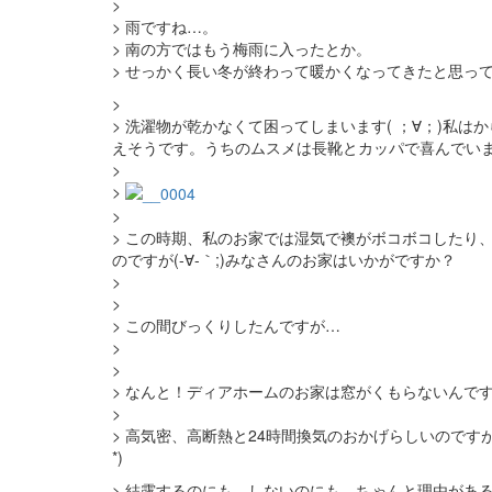
>
> 雨ですね…。
> 南の方ではもう梅雨に入ったとか。
> せっかく長い冬が終わって暖かくなってきたと思っ
>
> 洗濯物が乾かなくて困ってしまいます( ；∀；)私
えそうです。うちのムスメは長靴とカッパで喜んでいますが
>
>
>
> この時期、私のお家では湿気で襖がボコボコしたり
のですが(-∀-｀;)みなさんのお家はいかがですか？
>
>
> この間びっくりしたんですが…
>
>
> なんと！ディアホームのお家は窓がくもらないんです！
>
> 高気密、高断熱と24時間換気のおかげらしいのです
*)
> 結露するのにも、しないのにも、ちゃんと理由があ