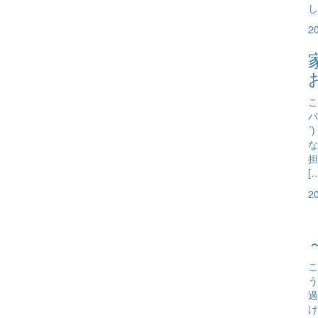
し
2
こ
パ
´
な
担
[
2
こ
う
過
け