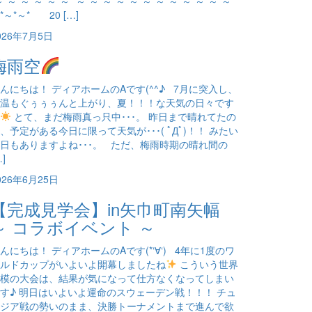
～*～*～*～*～*～* ～*～*～*～*～*～*～*～*～*～*～*～*
*～*～* 20 […]
026年7月5日
梅雨空
んにちは！ ディアホームのAです(^^♪ 7月に突入し、
温もぐぅぅぅんと上がり、夏！！！な天気の日々です
とて、まだ梅雨真っ只中･･･。 昨日まで晴れてたの
、予定がある今日に限って天気が･･･( ﾟДﾟ)！！ みたい
日もありますよね･･･。 ただ、梅雨時期の晴れ間の
…]
026年6月25日
【完成見学会】in矢巾町南矢幅
～ コラボイベント ～
んにちは！ ディアホームのAです(*‘∀‘) 4年に1度のワ
ルドカップがいよいよ開幕しましたね
こういう世界
模の大会は、結果が気になって仕方なくなってしまい
す♪ 明日はいよいよ運命のスウェーデン戦！！！ チュ
ジア戦の勢いのまま、決勝トーナメントまで進んで欲