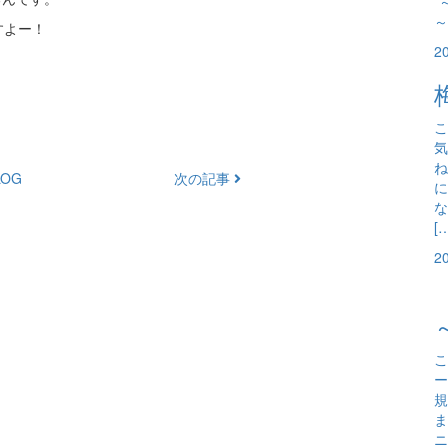
*
～
すよー！
2
こ
気
ね
OG
次の記事
に
な
[
2
こ
ー
規
ま
ニ