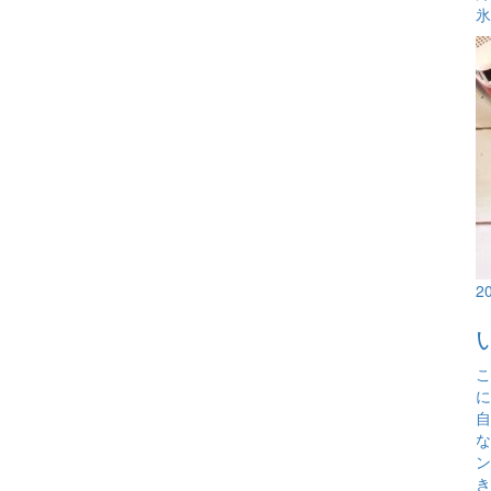
氷
2
こ
に
自
な
ン
き