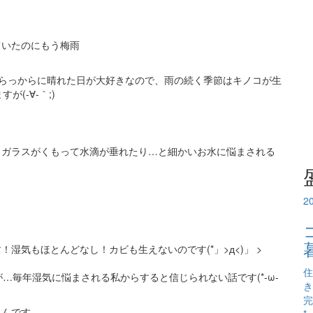
ていたのにもう梅雨
はからっからに晴れた日が大好きなので、雨の続く季節はキノコが生
(-∀-｀;)
、ガラスがくもって水滴が垂れたり…と細かいお水に悩まされる
2
湿気もほとんどなし！カビも生えないのです(*」>д<)」 >
住
が…毎年湿気に悩まされる私からすると信じられない話です(*-ω-
き
完
るんです。