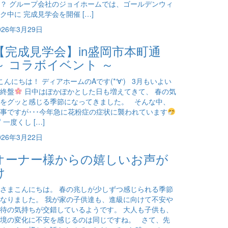
？ グループ会社のジョイホームでは、ゴールデンウィ
ク中に 完成見学会を開催 […]
026年3月29日
【完成見学会】in盛岡市本町通
～ コラボイベント ～
んにちは！ ディアホームのAです(*‘∀‘) 3月もいよい
終盤
日中はぽかぽかとした日も増えてきて、 春の気
をグッと感じる季節になってきました。 そんな中、
事ですが･･･今年急に花粉症の症状に襲われています
一度くし […]
026年3月22日
オーナー様からの嬉しいお声が
け
さまこんにちは。 春の兆しが少しずつ感じられる季節
なりました。 我が家の子供達も、進級に向けて不安や
待の気持ちが交錯しているようです。 大人も子供も、
境の変化に不安を感じるのは同じですね。 さて、先