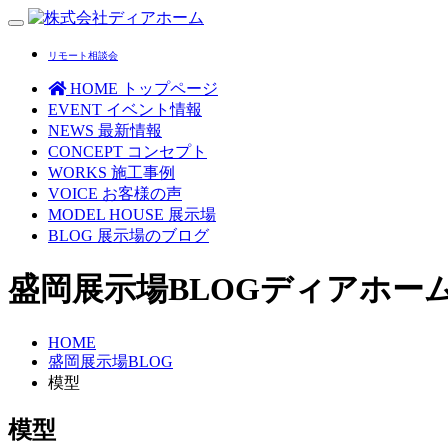
Toggle
navigation
リモート相談会
HOME
トップページ
EVENT
イベント情報
NEWS
最新情報
CONCEPT
コンセプト
WORKS
施工事例
VOICE
お客様の声
MODEL HOUSE
展示場
BLOG
展示場のブログ
盛岡展示場BLOG
ディアホー
HOME
盛岡展示場BLOG
模型
模型