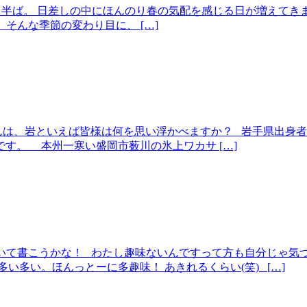
ももう半ば。 日差しの中にほんのり春の気配を感じる日が増えて
そんな季節の変わり目に、 […]
んは、岩といえば皆様は何を思い浮かべますか？ 岩手県出身
す。 本州一寒い盛岡市薮川の氷上ワカサ […]
ついて書こうかな！ わたし趣味ないんですって方も自分じゃ気
い多い。ほんっとーに多趣味！ あきれるくらい(笑) […]