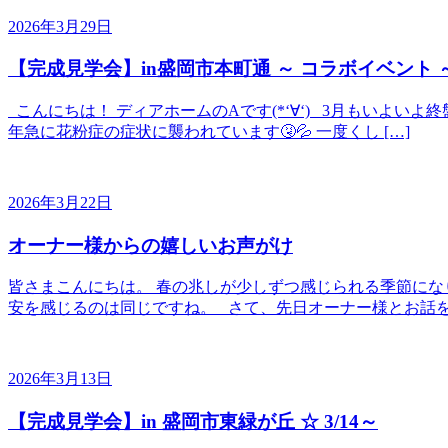
2026年3月29日
【完成見学会】in盛岡市本町通 ～ コラボイベント 
こんにちは！ ディアホームのAです(*‘∀‘) 3月もいよい
年急に花粉症の症状に襲われています🤧💦 一度くし […]
2026年3月22日
オーナー様からの嬉しいお声がけ
皆さまこんにちは。 春の兆しが少しずつ感じられる季節にな
安を感じるのは同じですね。 さて、先日オーナー様とお話を
2026年3月13日
【完成見学会】in 盛岡市東緑が丘 ☆ 3/14～