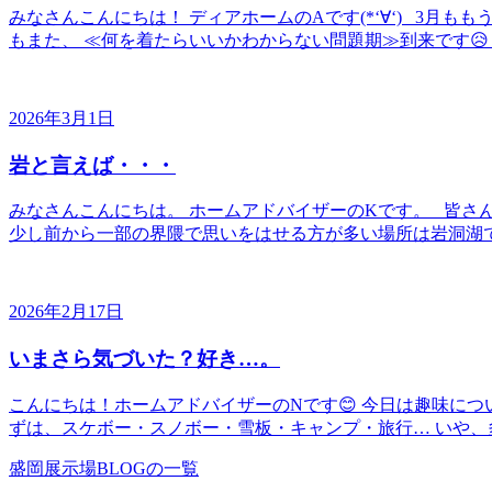
みなさんこんにちは！ ディアホームのAです(*‘∀‘) 3月
もまた、 ≪何を着たらいいかわからない問題期≫到来です😥 
2026年3月1日
岩と言えば・・・
みなさんこんにちは。 ホームアドバイザーのKです。 皆さ
少し前から一部の界隈で思いをはせる方が多い場所は岩洞湖で
2026年2月17日
いまさら気づいた？好き…。
こんにちは！ホームアドバイザーのNです😊 今日は趣味に
ずは、スケボー・スノボー・雪板・キャンプ・旅行… いや、多
盛岡展示場BLOGの一覧