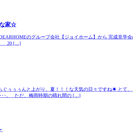
な家☆
ARHOMEのグループ会社【ジョイホーム】から 完成見学会のお知
 20 […]
気温もぐぅぅぅんと上がり、夏！！！な天気の日々ですね☀ とて、
･･･。 ただ、梅雨時期の晴れ間の […]
～