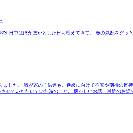
～
よ終盤🌸 日中はぽかぽかとした日も増えてきて、 春の気配をグ
りました。 我が家の子供達も、進級に向けて不安や期待の気持
させていただいていた時のこと。 懐かしいお話、最近のお話で楽