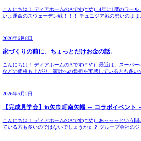
こんにちは！ ディアホームのAです(*‘∀‘) 4年に1度の
いよ運命のスウェーデン戦！！！ チュニジア戦の勢いのまま、
2026年6月8日
家づくりの前に、ちょっとだけお金の話。
こんにちは！ ディアホームのAです(*‘∀‘) 最近は、スーパー
などの価格も上がり、家計への負担を実感している方も多いのでは
2026年5月2日
【完成見学会】in矢巾町南矢幅 ～ コラボイベント 
こんにちは！ ディアホームのAです(*‘∀‘) あっっっと
ている方も多いのではないでしょうか♬？ グループ会社のジョ