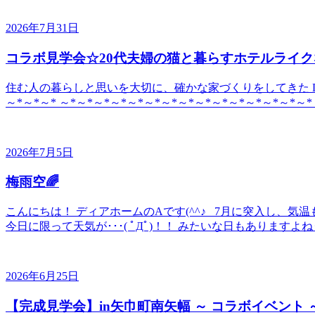
2026年7月31日
コラボ見学会☆20代夫婦の猫と暮らすホテルライク
住む人の暮らしと思いを大切に、確かな家づくりをしてきた DE
～*～*～* ～*～*～*～*～*～*～*～*～*～*～*～*～*～*～*
2026年7月5日
梅雨空🌈
こんにちは！ ディアホームのAです(^^♪ 7月に突入し、
今日に限って天気が･･･( ﾟДﾟ)！！ みたいな日もありますよね
2026年6月25日
【完成見学会】in矢巾町南矢幅 ～ コラボイベント 