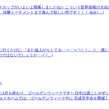
ワールドカップがいよいよ開幕しましたね✨ こういう世界規模の
決勝トーナメントまで進んで欲しい所です！！！ &nb […]
に行くたびに 『また値上がりしてる･･･(; ･`д･´)！！』 
ないでしょうか･･･(´ […]
～
いう間に4月も終わり、ゴールデンウィークです✨ 日中は過ごしや
イホームでは、ゴールデンウィーク中に 完成見学会を開催 […