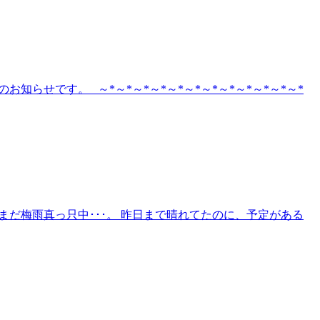
らせです。 ～*～*～*～*～*～*～*～*～*～*～*～*
まだ梅雨真っ只中･･･。 昨日まで晴れてたのに、予定がある