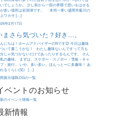
いでしょうか。 少し前から一部の界隈で思いをはせる
方が多い場所は岩洞湖です。 本州一寒い盛岡市薮川の
上ワカサ […]
026年2月17日
いまさら気づいた？好き…。
んにちは！ホームアドバイザーのNです😊 今日は趣味
ついて書こうかな！ わたし趣味ないんですって方も
分じゃ気づかないだけであったりするもんです。 そん
私の趣味。 まずは、スケボー・スノボー・雪板・キャ
プ・旅行… いや、多い多い。ほんっとーに多趣味！ あ
れるくらい(笑) […]
岡展示場BLOGの一覧
イベントのお知らせ
新のイベント情報一覧
最新情報