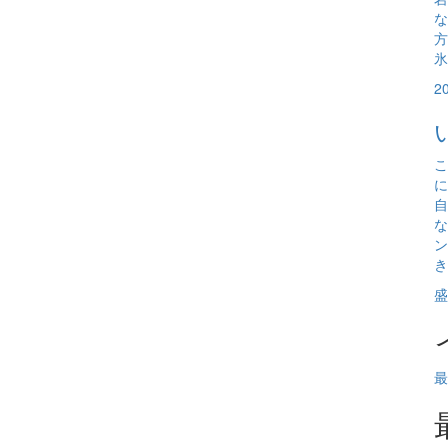
な
氷
2
こ
に
自
な
ン
き
盛
最