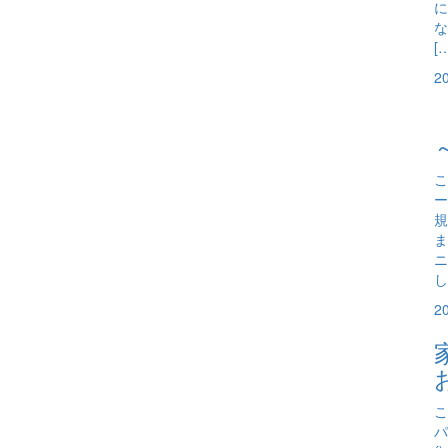
に
な
[
2
こ
ー
規
ま
ニ
し
2
こ
パ