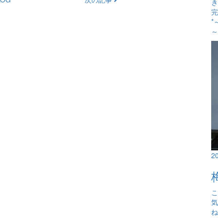
き
完
*
～
2
こ
気
ね