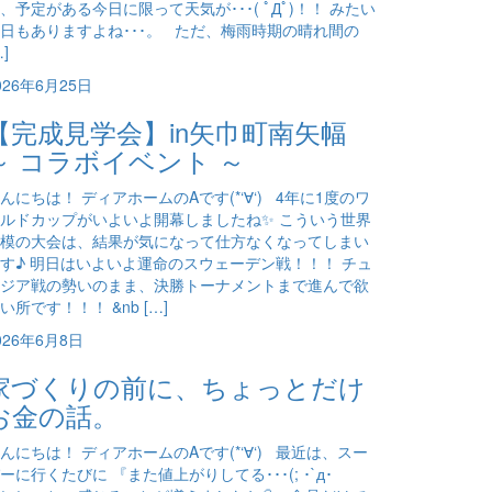
、予定がある今日に限って天気が･･･( ﾟДﾟ)！！ みたい
日もありますよね･･･。 ただ、梅雨時期の晴れ間の
…]
026年6月25日
【完成見学会】in矢巾町南矢幅
～ コラボイベント ～
んにちは！ ディアホームのAです(*‘∀‘) 4年に1度のワ
ルドカップがいよいよ開幕しましたね✨ こういう世界
模の大会は、結果が気になって仕方なくなってしまい
す♪ 明日はいよいよ運命のスウェーデン戦！！！ チュ
ジア戦の勢いのまま、決勝トーナメントまで進んで欲
い所です！！！ &nb […]
026年6月8日
家づくりの前に、ちょっとだけ
お金の話。
んにちは！ ディアホームのAです(*‘∀‘) 最近は、スー
ーに行くたびに 『また値上がりしてる･･･(; ･`д･