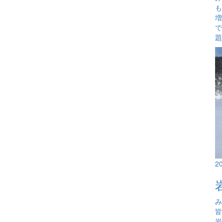
も
増
で
題
2
み
岩