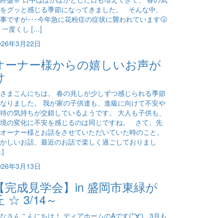
をグッと感じる季節になってきました。 そんな中、
事ですが･･･今年急に花粉症の症状に襲われています🤧
 一度くし […]
026年3月22日
オーナー様からの嬉しいお声が
け
さまこんにちは。 春の兆しが少しずつ感じられる季節
なりました。 我が家の子供達も、進級に向けて不安や
待の気持ちが交錯しているようです。 大人も子供も、
境の変化に不安を感じるのは同じですね。 さて、先
オーナー様とお話をさせていただいていた時のこと。
かしいお話、最近のお話で楽しく過ごしておりまし
…]
026年3月13日
【完成見学会】in 盛岡市東緑が
丘 ☆ 3/14～
なさんこんにちは！ ディアホームのAです(*‘∀‘) 3月も