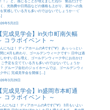
)！！』 と、感じることが増えましたね💦 食品だけで
く、光熱費や日用品などの価格も上がり、家計への負
を実感している方も多いのではないでしょうか･･･(´
…]
026年5月2日
【完成見学会】in矢巾町南矢幅
～ コラボイベント ～
んにちは！ ディアホームのAです(*‘∀‘) あっっっとい
間に4月も終わり、ゴールデンウィークです✨ 日中は過
しやすい日も増え、ゴールデンウィーク中にお出かけ
 ご予定を立てている方も多いのではないでしょうか
？ グループ会社のジョイホームでは、ゴールデンウィ
ク中に 完成見学会を開催 […]
026年3月29日
【完成見学会】in盛岡市本町通
～ コラボイベント ～
んにちは！ ディアホームのAです(*‘∀‘) 3月もいよい
終盤🌸 日中はぽかぽかとした日も増えてきて、 春の気