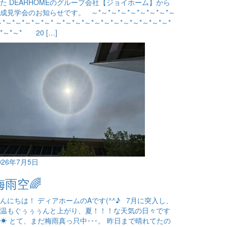
た DEARHOMEのグループ会社【ジョイホーム】から
成見学会のお知らせです。 ～*～*～*～*～*～*～*～*～
～*～*～*～*～*～* ～*～*～*～*～*～*～*～*～*～*～*～*
*～*～* 20 […]
026年7月5日
梅雨空🌈
んにちは！ ディアホームのAです(^^♪ 7月に突入し、
温もぐぅぅぅんと上がり、夏！！！な天気の日々です
☀ とて、まだ梅雨真っ只中･･･。 昨日まで晴れてたの