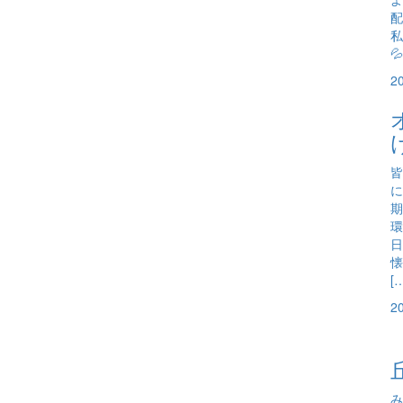
配
私

2
皆
に
期
環
日
懐
[
2
み