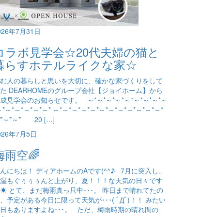
026年7月31日
コラボ見学会☆20代夫婦の猫と
暮らすホテルライクな家☆
む人の暮らしと思いを大切に、確かな家づくりをして
た DEARHOMEのグループ会社【ジョイホーム】から
成見学会のお知らせです。 ～*～*～*～*～*～*～*～*～
～*～*～*～*～*～* ～*～*～*～*～*～*～*～*～*～*～*～*
*～*～* 20 […]
026年7月5日
梅雨空🌈
んにちは！ ディアホームのAです(^^♪ 7月に突入し、
温もぐぅぅぅんと上がり、夏！！！な天気の日々です
☀ とて、まだ梅雨真っ只中･･･。 昨日まで晴れてたの
、予定がある今日に限って天気が･･･( ﾟДﾟ)！！ みたい
日もありますよね･･･。 ただ、梅雨時期の晴れ間の