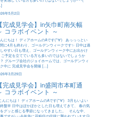
を実感している方も多いのではないでしょうか･･･(´
…]
026年5月2日
【完成見学会】in矢巾町南矢幅
～ コラボイベント ～
んにちは！ ディアホームのAです(*‘∀‘) あっっっとい
間に4月も終わり、ゴールデンウィークです✨ 日中は過
しやすい日も増え、ゴールデンウィーク中にお出かけ
 ご予定を立てている方も多いのではないでしょうか
？ グループ会社のジョイホームでは、ゴールデンウィ
ク中に 完成見学会を開催 […]
026年3月29日
【完成見学会】in盛岡市本町通
～ コラボイベント ～
んにちは！ ディアホームのAです(*‘∀‘) 3月もいよい
終盤🌸 日中はぽかぽかとした日も増えてきて、 春の気
をグッと感じる季節になってきました。 そんな中、
事ですが･･･今年急に花粉症の症状に襲われています🤧