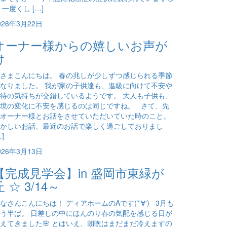
 一度くし […]
026年3月22日
オーナー様からの嬉しいお声が
け
さまこんにちは。 春の兆しが少しずつ感じられる季節
なりました。 我が家の子供達も、進級に向けて不安や
待の気持ちが交錯しているようです。 大人も子供も、
境の変化に不安を感じるのは同じですね。 さて、先
オーナー様とお話をさせていただいていた時のこと。
かしいお話、最近のお話で楽しく過ごしておりまし
…]
026年3月13日
【完成見学会】in 盛岡市東緑が
丘 ☆ 3/14～
なさんこんにちは！ ディアホームのAです(*‘∀‘) 3月も
う半ば。 日差しの中にほんのり春の気配を感じる日が
えてきました🌸 とはいえ、朝晩はまだまだ冷えますの