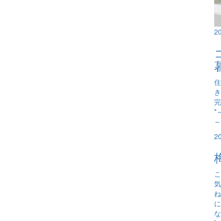
2
住
き
完
*
～
2
こ
気
ね
に
な