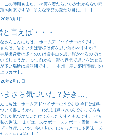
、この時期もまた、 ≪何を着たらいいかわからない問
期≫到来です😥 そんな季節の変わり目に、 […]
026年3月1日
岩と言えば・・・
なさんこんにちは。 ホームアドバイザーのKです。
皆さんは、岩といえば皆様は何を思い浮かべますか？
手県出身者の多くの方は岩手山を思い浮かべるのでは
いでしょうか。 少し前から一部の界隈で思いをはせる
方が多い場所は岩洞湖です。 本州一寒い盛岡市薮川の
上ワカサ […]
026年2月17日
いまさら気づいた？好き…。
んにちは！ホームアドバイザーのNです😊 今日は趣味
ついて書こうかな！ わたし趣味ないんですって方も
分じゃ気づかないだけであったりするもんです。 そん
私の趣味。 まずは、スケボー・スノボー・雪板・キャ
プ・旅行… いや、多い多い。ほんっとーに多趣味！ あ
れるくらい(笑) […]