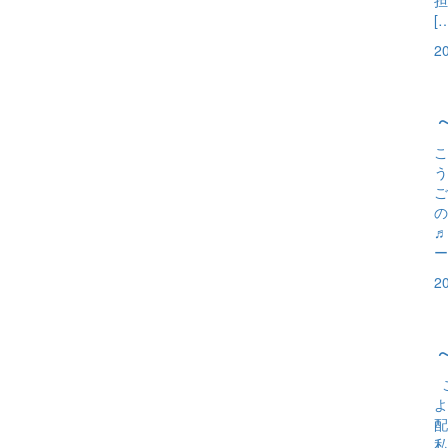
担
[
2
こ
う
ご
の
♬
ー
2
こ
よ
配
私