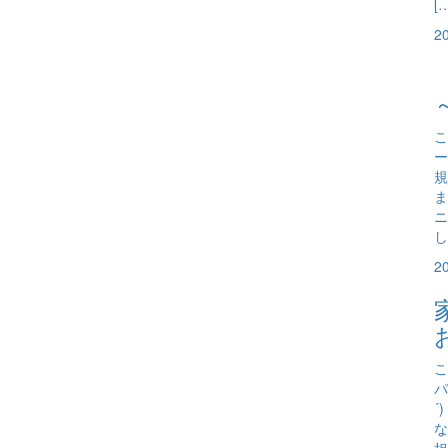
[
2
こ
ー
規
ま
ニ
し
2
こ
パ
´
な