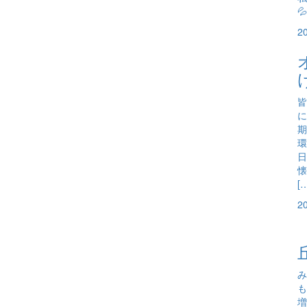

2
皆
に
期
環
日
懐
[
2
み
も
増