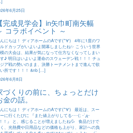
…]
026年6月25日
【完成見学会】in矢巾町南矢幅
～ コラボイベント ～
んにちは！ ディアホームのAです(*‘∀‘) 4年に1度のワ
ルドカップがいよいよ開幕しましたね✨ こういう世界
模の大会は、結果が気になって仕方なくなってしまい
す♪ 明日はいよいよ運命のスウェーデン戦！！！ チュ
ジア戦の勢いのまま、決勝トーナメントまで進んで欲
い所です！！！ &nb […]
026年6月8日
家づくりの前に、ちょっとだけ
お金の話。
んにちは！ ディアホームのAです(*‘∀‘) 最近は、スー
ーに行くたびに 『また値上がりしてる･･･(; ･`д･
)！！』 と、感じることが増えましたね💦 食品だけで
く、光熱費や日用品などの価格も上がり、家計への負