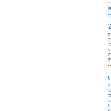
で
題
2
み
岩
な
氷
2
こ
に
自
な
ン
き