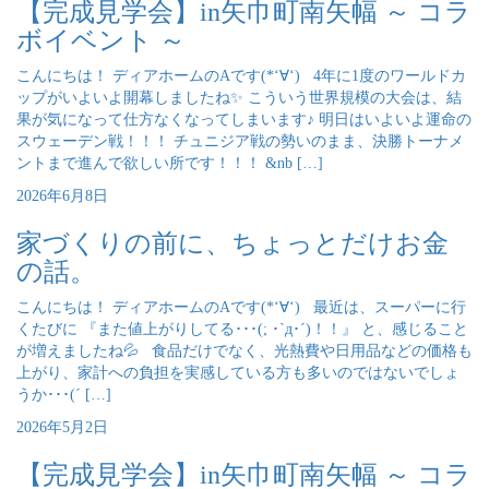
【完成見学会】in矢巾町南矢幅 ～ コラ
ボイベント ～
こんにちは！ ディアホームのAです(*‘∀‘) 4年に1度のワールドカ
ップがいよいよ開幕しましたね✨ こういう世界規模の大会は、結
果が気になって仕方なくなってしまいます♪ 明日はいよいよ運命の
スウェーデン戦！！！ チュニジア戦の勢いのまま、決勝トーナメ
ントまで進んで欲しい所です！！！ &nb […]
2026年6月8日
家づくりの前に、ちょっとだけお金
の話。
こんにちは！ ディアホームのAです(*‘∀‘) 最近は、スーパーに行
くたびに 『また値上がりしてる･･･(; ･`д･´)！！』 と、感じること
が増えましたね💦 食品だけでなく、光熱費や日用品などの価格も
上がり、家計への負担を実感している方も多いのではないでしょ
うか･･･(´ […]
2026年5月2日
【完成見学会】in矢巾町南矢幅 ～ コラ