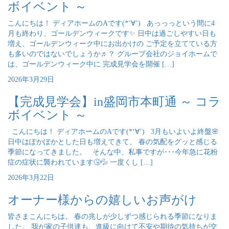
ボイベント ～
こんにちは！ ディアホームのAです(*‘∀‘) あっっっという間に4
月も終わり、ゴールデンウィークです✨ 日中は過ごしやすい日も
増え、ゴールデンウィーク中にお出かけの ご予定を立てている方
も多いのではないでしょうか♬？ グループ会社のジョイホームで
は、ゴールデンウィーク中に 完成見学会を開催 […]
2026年3月29日
【完成見学会】in盛岡市本町通 ～ コラ
ボイベント ～
こんにちは！ ディアホームのAです(*‘∀‘) 3月もいよいよ終盤🌸
日中はぽかぽかとした日も増えてきて、 春の気配をグッと感じる
季節になってきました。 そんな中、私事ですが･･･今年急に花粉
症の症状に襲われています🤧💦 一度くし […]
2026年3月22日
オーナー様からの嬉しいお声がけ
皆さまこんにちは。 春の兆しが少しずつ感じられる季節になりま
した。 我が家の子供達も、進級に向けて不安や期待の気持ちが交