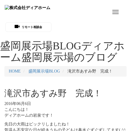
Toggle
navigati
リモート相談会
盛岡展示場BLOG
ディアホ
ーム盛岡展示場のブログ
HOME
盛岡展示場BLOG
滝沢市あすみ野 完成！
滝沢市あすみ野 完成！
2016年06月6日
こんにちは！
ディアホームの岩泉です！
先日の大雨はビックリしましたね！
気温も不安定な日が続きうちの子どもは鼻水ぐずぐずしてます( ^^