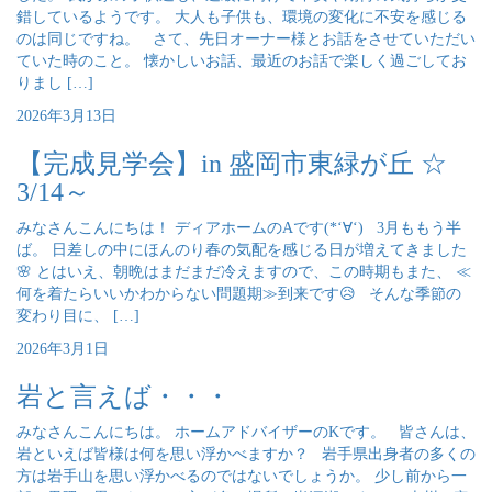
錯しているようです。 大人も子供も、環境の変化に不安を感じる
のは同じですね。 さて、先日オーナー様とお話をさせていただい
ていた時のこと。 懐かしいお話、最近のお話で楽しく過ごしてお
りまし […]
2026年3月13日
【完成見学会】in 盛岡市東緑が丘 ☆
3/14～
みなさんこんにちは！ ディアホームのAです(*‘∀‘) 3月ももう半
ば。 日差しの中にほんのり春の気配を感じる日が増えてきました
🌸 とはいえ、朝晩はまだまだ冷えますので、この時期もまた、 ≪
何を着たらいいかわからない問題期≫到来です😥 そんな季節の
変わり目に、 […]
2026年3月1日
岩と言えば・・・
みなさんこんにちは。 ホームアドバイザーのKです。 皆さんは、
岩といえば皆様は何を思い浮かべますか？ 岩手県出身者の多くの
方は岩手山を思い浮かべるのではないでしょうか。 少し前から一