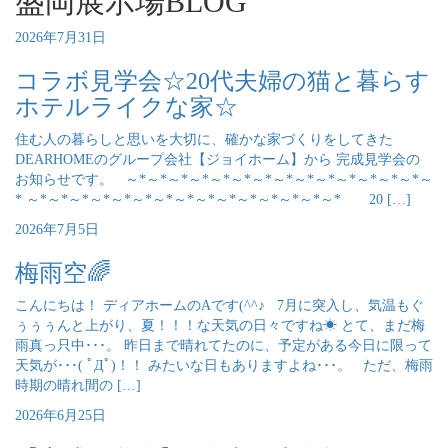
盛岡展示場BLOG
2026年7月31日
コラボ見学会☆20代夫婦の猫と暮らす
ホテルライクな家☆
住む人の暮らしと思いを大切に、確かな家づくりをしてきた
DEARHOMEのグループ会社【ジョイホーム】から 完成見学会の
お知らせです。 ～*～*～*～*～*～*～*～*～*～*～*～*～*～*～
* ～*～*～*～*～*～*～*～*～*～*～*～*～*～*～* 20 […]
2026年7月5日
梅雨空🌈
こんにちは！ ディアホームのAです(^^♪ 7月に突入し、気温もぐ
ぅぅぅんと上がり、夏！！！な天気の日々ですね☀ とて、まだ梅
雨真っ只中･･･。 昨日まで晴れてたのに、予定がある今日に限って
天気が･･･( ﾟДﾟ)！！ みたいな日もありますよね･･･。 ただ、梅雨
時期の晴れ間の […]
2026年6月25日