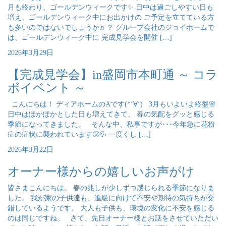
月も終わり、ゴールデンウィークです✨ 日中は過ごしやすい日も
増え、ゴールデンウィーク中にお出かけの ご予定を立てている方
も多いのではないでしょうか♬？ グループ会社のジョイホームで
は、ゴールデンウィーク中に 完成見学会を開催 […]
2026年3月29日
【完成見学会】in盛岡市本町通 ～ コラ
ボイベント ～
こんにちは！ ディアホームのAです(*‘∀‘) 3月もいよいよ終盤🌸
日中はぽかぽかとした日も増えてきて、 春の気配をグッと感じる
季節になってきました。 そんな中、私事ですが･･･今年急に花粉
症の症状に襲われています🤧💦 一度くし […]
2026年3月22日
オーナー様からの嬉しいお声がけ
皆さまこんにちは。 春の兆しが少しずつ感じられる季節になりま
した。 我が家の子供達も、進級に向けて不安や期待の気持ちが交
錯しているようです。 大人も子供も、環境の変化に不安を感じる
のは同じですね。 さて、先日オーナー様とお話をさせていただい