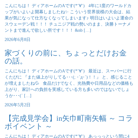
こんにちは！ ディアホームのAです(*‘∀‘) 4年に1度のワールドカ
ップがいよいよ開幕しましたね✨ こういう世界規模の大会は、結
果が気になって仕方なくなってしまいます♪ 明日はいよいよ運命の
スウェーデン戦！！！ チュニジア戦の勢いのまま、決勝トーナメ
ントまで進んで欲しい所です！！！ &nb […]
2026年6月8日
家づくりの前に、ちょっとだけお金
の話。
こんにちは！ ディアホームのAです(*‘∀‘) 最近は、スーパーに行
くたびに 『また値上がりしてる･･･(; ･`д･´)！！』 と、感じること
が増えましたね💦 食品だけでなく、光熱費や日用品などの価格も
上がり、家計への負担を実感している方も多いのではないでしょ
うか･･･(´ […]
2026年5月2日
【完成見学会】in矢巾町南矢幅 ～ コラ
ボイベント ～
こんにちは！ ディアホームのAです(*‘∀‘) あっっっという間に4