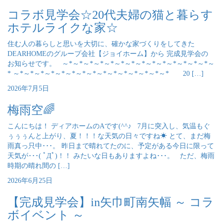
コラボ見学会☆20代夫婦の猫と暮らす
ホテルライクな家☆
住む人の暮らしと思いを大切に、確かな家づくりをしてきた
DEARHOMEのグループ会社【ジョイホーム】から 完成見学会の
お知らせです。 ～*～*～*～*～*～*～*～*～*～*～*～*～*～*～
* ～*～*～*～*～*～*～*～*～*～*～*～*～*～*～* 20 […]
2026年7月5日
梅雨空🌈
こんにちは！ ディアホームのAです(^^♪ 7月に突入し、気温もぐ
ぅぅぅんと上がり、夏！！！な天気の日々ですね☀ とて、まだ梅
雨真っ只中･･･。 昨日まで晴れてたのに、予定がある今日に限って
天気が･･･( ﾟДﾟ)！！ みたいな日もありますよね･･･。 ただ、梅雨
時期の晴れ間の […]
2026年6月25日
【完成見学会】in矢巾町南矢幅 ～ コラ
ボイベント ～