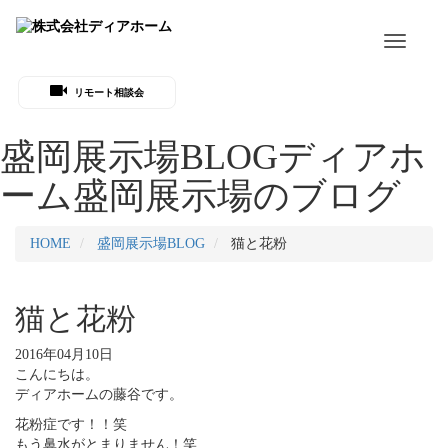
Toggle
navigati
リモート相談会
盛岡展示場BLOG
ディアホ
ーム盛岡展示場のブログ
HOME
盛岡展示場BLOG
猫と花粉
猫と花粉
2016年04月10日
こんにちは。
ディアホームの藤谷です。
花粉症です！！笑
もう鼻水がとまりません！笑