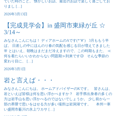
ていた時のこと。 懐かしいお話、最近のお話で楽しく過ごしてお
りまし […]
2026年3月13日
【完成見学会】in 盛岡市東緑が丘 ☆
3/14～
みなさんこんにちは！ ディアホームのAです(*‘∀‘) 3月ももう半
ば。 日差しの中にほんのり春の気配を感じる日が増えてきました
🌸 とはいえ、朝晩はまだまだ冷えますので、この時期もまた、 ≪
何を着たらいいかわからない問題期≫到来です😥 そんな季節の
変わり目に、 […]
2026年3月1日
岩と言えば・・・
みなさんこんにちは。 ホームアドバイザーのKです。 皆さんは、
岩といえば皆様は何を思い浮かべますか？ 岩手県出身者の多くの
方は岩手山を思い浮かべるのではないでしょうか。 少し前から一
部の界隈で思いをはせる方が多い場所は岩洞湖です。 本州一寒
い盛岡市薮川の氷上ワカサ […]