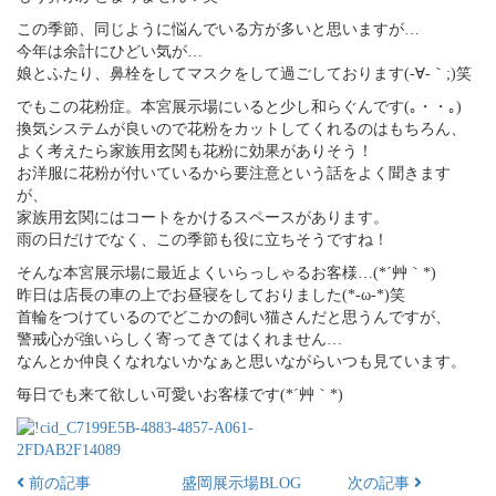
この季節、同じように悩んでいる方が多いと思いますが…
今年は余計にひどい気が…
娘とふたり、鼻栓をしてマスクをして過ごしております(-∀-｀;)笑
でもこの花粉症。本宮展示場にいると少し和らぐんです(｡・・｡)
換気システムが良いので花粉をカットしてくれるのはもちろん、
よく考えたら家族用玄関も花粉に効果がありそう！
お洋服に花粉が付いているから要注意という話をよく聞きます
が、
家族用玄関にはコートをかけるスペースがあります。
雨の日だけでなく、この季節も役に立ちそうですね！
そんな本宮展示場に最近よくいらっしゃるお客様…(*´艸｀*)
昨日は店長の車の上でお昼寝をしておりました(*-ω-*)笑
首輪をつけているのでどこかの飼い猫さんだと思うんですが、
警戒心が強いらしく寄ってきてはくれません…
なんとか仲良くなれないかなぁと思いながらいつも見ています。
毎日でも来て欲しい可愛いお客様です(*´艸｀*)
前の記事
盛岡展示場BLOG
次の記事