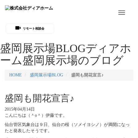
Toggle
navigati
リモート相談会
盛岡展示場BLOG
ディアホ
ーム盛岡展示場のブログ
HOME
盛岡展示場BLOG
盛岡も開花宣言♪
盛岡も開花宣言♪
2015年04月14日
こんにちは（＾o＾）伊藤です。
仙台管区気象台は９日、仙台の桜（ソメイヨシノ）が満開になっ
たと発表したそうです。