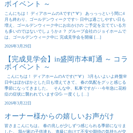
ボイベント ～
こんにちは！ ディアホームのAです(*‘∀‘) あっっっという間に4
月も終わり、ゴールデンウィークです✨ 日中は過ごしやすい日も
増え、ゴールデンウィーク中にお出かけの ご予定を立てている方
も多いのではないでしょうか♬？ グループ会社のジョイホームで
は、ゴールデンウィーク中に 完成見学会を開催 […]
2026年3月29日
【完成見学会】in盛岡市本町通 ～ コラ
ボイベント ～
こんにちは！ ディアホームのAです(*‘∀‘) 3月もいよいよ終盤🌸
日中はぽかぽかとした日も増えてきて、 春の気配をグッと感じる
季節になってきました。 そんな中、私事ですが･･･今年急に花粉
症の症状に襲われています🤧💦 一度くし […]
2026年3月22日
オーナー様からの嬉しいお声がけ
皆さまこんにちは。 春の兆しが少しずつ感じられる季節になりま
した。 我が家の子供達も、進級に向けて不安や期待の気持ちが交