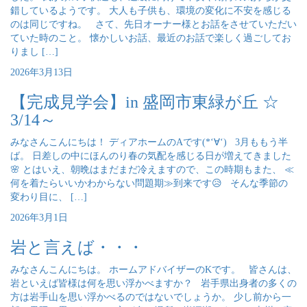
錯しているようです。 大人も子供も、環境の変化に不安を感じる
のは同じですね。 さて、先日オーナー様とお話をさせていただい
ていた時のこと。 懐かしいお話、最近のお話で楽しく過ごしてお
りまし […]
2026年3月13日
【完成見学会】in 盛岡市東緑が丘 ☆
3/14～
みなさんこんにちは！ ディアホームのAです(*‘∀‘) 3月ももう半
ば。 日差しの中にほんのり春の気配を感じる日が増えてきました
🌸 とはいえ、朝晩はまだまだ冷えますので、この時期もまた、 ≪
何を着たらいいかわからない問題期≫到来です😥 そんな季節の
変わり目に、 […]
2026年3月1日
岩と言えば・・・
みなさんこんにちは。 ホームアドバイザーのKです。 皆さんは、
岩といえば皆様は何を思い浮かべますか？ 岩手県出身者の多くの
方は岩手山を思い浮かべるのではないでしょうか。 少し前から一