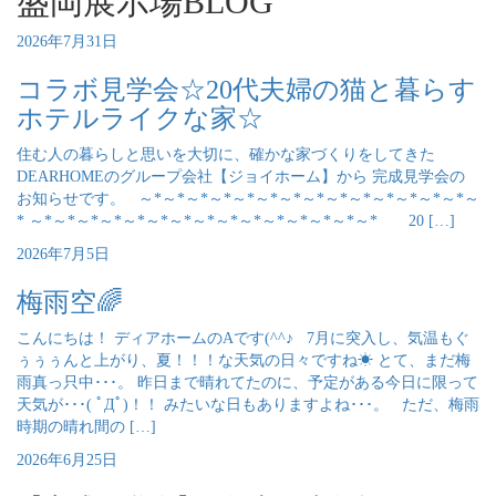
盛岡展示場BLOG
2026年7月31日
コラボ見学会☆20代夫婦の猫と暮らす
ホテルライクな家☆
住む人の暮らしと思いを大切に、確かな家づくりをしてきた
DEARHOMEのグループ会社【ジョイホーム】から 完成見学会の
お知らせです。 ～*～*～*～*～*～*～*～*～*～*～*～*～*～*～
* ～*～*～*～*～*～*～*～*～*～*～*～*～*～*～* 20 […]
2026年7月5日
梅雨空🌈
こんにちは！ ディアホームのAです(^^♪ 7月に突入し、気温もぐ
ぅぅぅんと上がり、夏！！！な天気の日々ですね☀ とて、まだ梅
雨真っ只中･･･。 昨日まで晴れてたのに、予定がある今日に限って
天気が･･･( ﾟДﾟ)！！ みたいな日もありますよね･･･。 ただ、梅雨
時期の晴れ間の […]
2026年6月25日