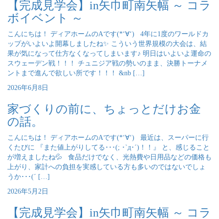
【完成見学会】in矢巾町南矢幅 ～ コラ
ボイベント ～
こんにちは！ ディアホームのAです(*‘∀‘) 4年に1度のワールドカ
ップがいよいよ開幕しましたね✨ こういう世界規模の大会は、結
果が気になって仕方なくなってしまいます♪ 明日はいよいよ運命の
スウェーデン戦！！！ チュニジア戦の勢いのまま、決勝トーナメ
ントまで進んで欲しい所です！！！ &nb […]
2026年6月8日
家づくりの前に、ちょっとだけお金
の話。
こんにちは！ ディアホームのAです(*‘∀‘) 最近は、スーパーに行
くたびに 『また値上がりしてる･･･(; ･`д･´)！！』 と、感じること
が増えましたね💦 食品だけでなく、光熱費や日用品などの価格も
上がり、家計への負担を実感している方も多いのではないでしょ
うか･･･(´ […]
2026年5月2日
【完成見学会】in矢巾町南矢幅 ～ コラ