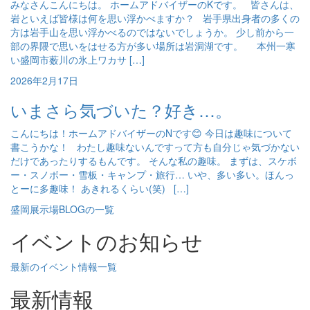
みなさんこんにちは。 ホームアドバイザーのKです。 皆さんは、
岩といえば皆様は何を思い浮かべますか？ 岩手県出身者の多くの
方は岩手山を思い浮かべるのではないでしょうか。 少し前から一
部の界隈で思いをはせる方が多い場所は岩洞湖です。 本州一寒
い盛岡市薮川の氷上ワカサ […]
2026年2月17日
いまさら気づいた？好き…。
こんにちは！ホームアドバイザーのNです😊 今日は趣味について
書こうかな！ わたし趣味ないんですって方も自分じゃ気づかない
だけであったりするもんです。 そんな私の趣味。 まずは、スケボ
ー・スノボー・雪板・キャンプ・旅行… いや、多い多い。ほんっ
とーに多趣味！ あきれるくらい(笑) […]
盛岡展示場BLOGの一覧
イベントのお知らせ
最新のイベント情報一覧
最新情報