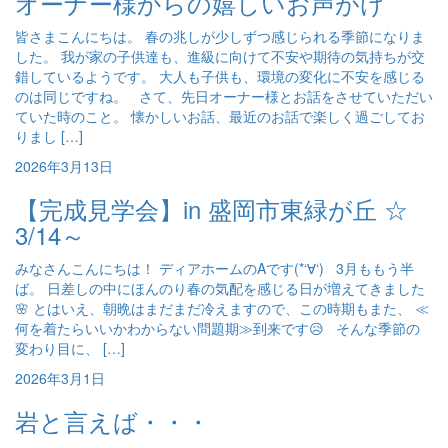
オーナー様からの嬉しいお声がけ
皆さまこんにちは。 春の兆しが少しずつ感じられる季節になりま
した。 我が家の子供達も、進級に向けて不安や期待の気持ちが交
錯しているようです。 大人も子供も、環境の変化に不安を感じる
のは同じですね。 さて、先日オーナー様とお話をさせていただい
ていた時のこと。 懐かしいお話、最近のお話で楽しく過ごしてお
りまし […]
2026年3月13日
【完成見学会】in 盛岡市東緑が丘 ☆
3/14～
みなさんこんにちは！ ディアホームのAです(*‘∀‘) 3月ももう半
ば。 日差しの中にほんのり春の気配を感じる日が増えてきました
🌸 とはいえ、朝晩はまだまだ冷えますので、この時期もまた、 ≪
何を着たらいいかわからない問題期≫到来です😥 そんな季節の
変わり目に、 […]
2026年3月1日
岩と言えば・・・