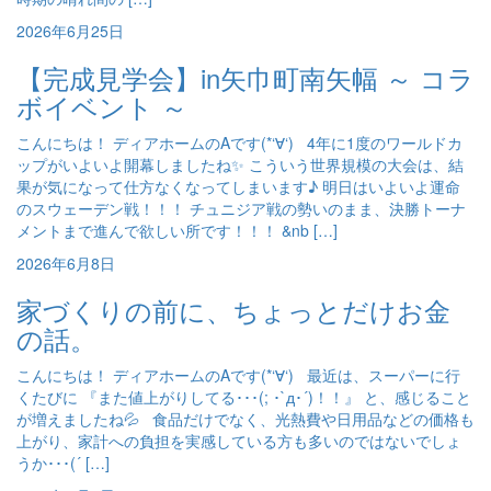
2026年6月25日
【完成見学会】in矢巾町南矢幅 ～ コラ
ボイベント ～
こんにちは！ ディアホームのAです(*‘∀‘) 4年に1度のワールドカ
ップがいよいよ開幕しましたね✨ こういう世界規模の大会は、結
果が気になって仕方なくなってしまいます♪ 明日はいよいよ運命
のスウェーデン戦！！！ チュニジア戦の勢いのまま、決勝トーナ
メントまで進んで欲しい所です！！！ &nb […]
2026年6月8日
家づくりの前に、ちょっとだけお金
の話。
こんにちは！ ディアホームのAです(*‘∀‘) 最近は、スーパーに行
くたびに 『また値上がりしてる･･･(; ･`д･´)！！』 と、感じること
が増えましたね💦 食品だけでなく、光熱費や日用品などの価格も
上がり、家計への負担を実感している方も多いのではないでしょ
うか･･･(´ […]