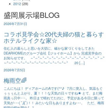
2012
(29)
盛岡展示場BLOG
2026年7月31日
コラボ見学会☆20代夫婦の猫と暮らす
ホテルライクな家☆
住む人の暮らしと思いを大切に、確かな家づくりをしてきた
DEARHOMEのグループ会社【ジョイホーム】から 完成見学会の
お知らせです。 ～*～*～*～*～*～*～*～*～*～*～*～*～*～*～* ～*
～*～*～*～*～*～*～*～*～*～*～*～*～*～* 20 […]
2026年7月5日
梅雨空🌈
こんにちは！ ディアホームのAです(^^♪ 7月に突入し、気温もぐ
ぅぅぅんと上がり、夏！！！な天気の日々ですね☀ とて、まだ梅
雨真っ只中･･･。 昨日まで晴れてたのに、予定がある今日に限って
天気が･･･( ﾟДﾟ)！！ みたいな日もありますよね･･･。 ただ、梅雨
時期の晴れ間の […]