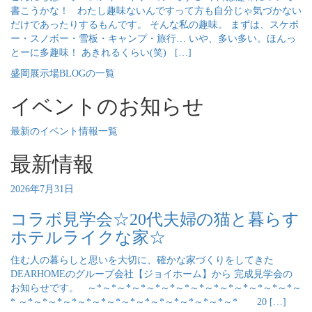
書こうかな！ わたし趣味ないんですって方も自分じゃ気づかない
だけであったりするもんです。 そんな私の趣味。 まずは、スケボ
ー・スノボー・雪板・キャンプ・旅行… いや、多い多い。ほんっ
とーに多趣味！ あきれるくらい(笑) […]
盛岡展示場BLOGの一覧
イベントのお知らせ
最新のイベント情報一覧
最新情報
2026年7月31日
コラボ見学会☆20代夫婦の猫と暮らす
ホテルライクな家☆
住む人の暮らしと思いを大切に、確かな家づくりをしてきた
DEARHOMEのグループ会社【ジョイホーム】から 完成見学会の
お知らせです。 ～*～*～*～*～*～*～*～*～*～*～*～*～*～*～
* ～*～*～*～*～*～*～*～*～*～*～*～*～*～*～* 20 […]