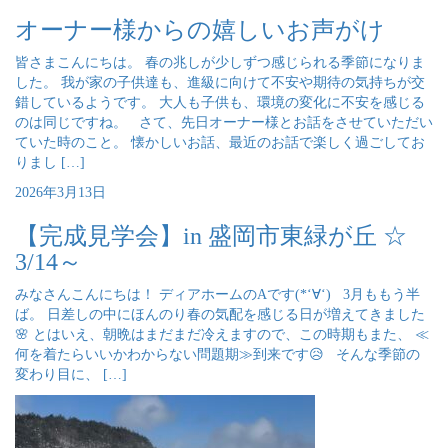
オーナー様からの嬉しいお声がけ
皆さまこんにちは。 春の兆しが少しずつ感じられる季節になりま
した。 我が家の子供達も、進級に向けて不安や期待の気持ちが交
錯しているようです。 大人も子供も、環境の変化に不安を感じる
のは同じですね。 さて、先日オーナー様とお話をさせていただい
ていた時のこと。 懐かしいお話、最近のお話で楽しく過ごしてお
りまし […]
2026年3月13日
【完成見学会】in 盛岡市東緑が丘 ☆
3/14～
みなさんこんにちは！ ディアホームのAです(*‘∀‘) 3月ももう半
ば。 日差しの中にほんのり春の気配を感じる日が増えてきました
🌸 とはいえ、朝晩はまだまだ冷えますので、この時期もまた、 ≪
何を着たらいいかわからない問題期≫到来です😥 そんな季節の
変わり目に、 […]