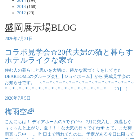
2014
(194)
2013
(168)
2012
(29)
盛岡展示場BLOG
2026年7月31日
コラボ見学会☆20代夫婦の猫と暮らす
ホテルライクな家☆
住む人の暮らしと思いを大切に、確かな家づくりをしてきた
DEARHOMEのグループ会社【ジョイホーム】から 完成見学会の
お知らせです。 ～*～*～*～*～*～*～*～*～*～*～*～*～*～*～
* ～*～*～*～*～*～*～*～*～*～*～*～*～*～*～* 20 […]
2026年7月5日
梅雨空🌈
こんにちは！ ディアホームのAです(^^♪ 7月に突入し、気温もぐ
ぅぅぅんと上がり、夏！！！な天気の日々ですね☀ とて、まだ梅
雨真っ只中･･･。 昨日まで晴れてたのに、予定がある今日に限って