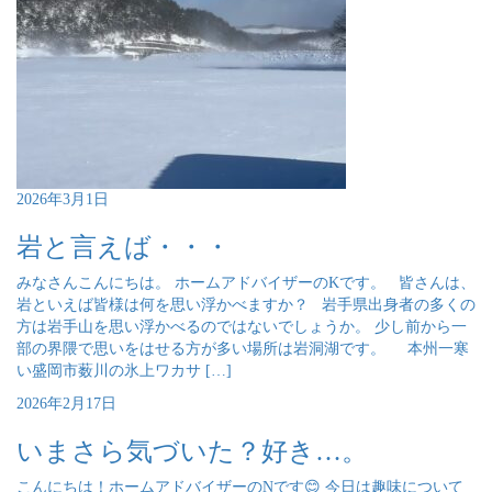
2026年3月1日
岩と言えば・・・
みなさんこんにちは。 ホームアドバイザーのKです。 皆さんは、
岩といえば皆様は何を思い浮かべますか？ 岩手県出身者の多くの
方は岩手山を思い浮かべるのではないでしょうか。 少し前から一
部の界隈で思いをはせる方が多い場所は岩洞湖です。 本州一寒
い盛岡市薮川の氷上ワカサ […]
2026年2月17日
いまさら気づいた？好き…。
こんにちは！ホームアドバイザーのNです😊 今日は趣味について