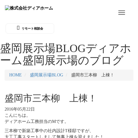
Toggle
navigati
リモート相談会
盛岡展示場BLOG
ディアホ
ーム盛岡展示場のブログ
HOME
盛岡展示場BLOG
盛岡市三本柳 上棟！
盛岡市三本柳 上棟！
2016年05月22日
こんにちは。
ディアホーム工務担当のMです。
三本柳で新築工事中の社内設計T様邸ですが、
大工工事スタートしまして無事上棟を迎えました！