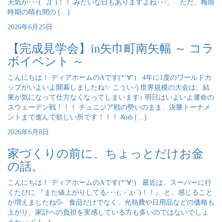
天気が･･･( ﾟДﾟ)！！ みたいな日もありますよね･･･。 ただ、梅雨
時期の晴れ間の […]
2026年6月25日
【完成見学会】in矢巾町南矢幅 ～ コラ
ボイベント ～
こんにちは！ ディアホームのAです(*‘∀‘) 4年に1度のワールドカ
ップがいよいよ開幕しましたね✨ こういう世界規模の大会は、結
果が気になって仕方なくなってしまいます♪ 明日はいよいよ運命の
スウェーデン戦！！！ チュニジア戦の勢いのまま、決勝トーナメ
ントまで進んで欲しい所です！！！ &nb […]
2026年6月8日
家づくりの前に、ちょっとだけお金
の話。
こんにちは！ ディアホームのAです(*‘∀‘) 最近は、スーパーに行
くたびに 『また値上がりしてる･･･(; ･`д･´)！！』 と、感じること
が増えましたね💦 食品だけでなく、光熱費や日用品などの価格も
上がり、家計への負担を実感している方も多いのではないでしょ