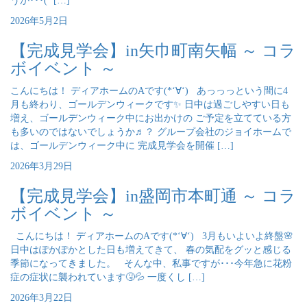
うか･･･(´ […]
2026年5月2日
【完成見学会】in矢巾町南矢幅 ～ コラ
ボイベント ～
こんにちは！ ディアホームのAです(*‘∀‘) あっっっという間に4
月も終わり、ゴールデンウィークです✨ 日中は過ごしやすい日も
増え、ゴールデンウィーク中にお出かけの ご予定を立てている方
も多いのではないでしょうか♬？ グループ会社のジョイホームで
は、ゴールデンウィーク中に 完成見学会を開催 […]
2026年3月29日
【完成見学会】in盛岡市本町通 ～ コラ
ボイベント ～
こんにちは！ ディアホームのAです(*‘∀‘) 3月もいよいよ終盤🌸
日中はぽかぽかとした日も増えてきて、 春の気配をグッと感じる
季節になってきました。 そんな中、私事ですが･･･今年急に花粉
症の症状に襲われています🤧💦 一度くし […]
2026年3月22日