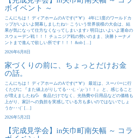
【完成見学会】in矢巾町南矢幅 ～ コラ
ボイベント ～
こんにちは！ ディアホームのAです(*‘∀‘) 4年に1度のワールドカ
ップがいよいよ開幕しましたね✨ こういう世界規模の大会は、結
果が気になって仕方なくなってしまいます♪ 明日はいよいよ運命の
スウェーデン戦！！！ チュニジア戦の勢いのまま、決勝トーナメ
ントまで進んで欲しい所です！！！ &nb […]
2026年6月8日
家づくりの前に、ちょっとだけお金
の話。
こんにちは！ ディアホームのAです(*‘∀‘) 最近は、スーパーに行
くたびに 『また値上がりしてる･･･(; ･`д･´)！！』 と、感じること
が増えましたね💦 食品だけでなく、光熱費や日用品などの価格も
上がり、家計への負担を実感している方も多いのではないでしょ
うか･･･(´ […]
2026年5月2日
【完成見学会】in矢巾町南矢幅 ～ コラ