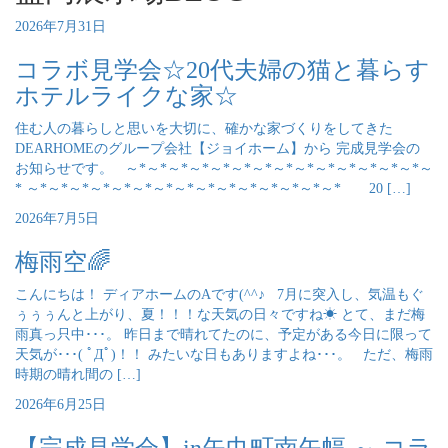
2026年7月31日
コラボ見学会☆20代夫婦の猫と暮らす
ホテルライクな家☆
住む人の暮らしと思いを大切に、確かな家づくりをしてきた
DEARHOMEのグループ会社【ジョイホーム】から 完成見学会の
お知らせです。 ～*～*～*～*～*～*～*～*～*～*～*～*～*～*～
* ～*～*～*～*～*～*～*～*～*～*～*～*～*～*～* 20 […]
2026年7月5日
梅雨空🌈
こんにちは！ ディアホームのAです(^^♪ 7月に突入し、気温もぐ
ぅぅぅんと上がり、夏！！！な天気の日々ですね☀ とて、まだ梅
雨真っ只中･･･。 昨日まで晴れてたのに、予定がある今日に限って
天気が･･･( ﾟДﾟ)！！ みたいな日もありますよね･･･。 ただ、梅雨
時期の晴れ間の […]
2026年6月25日