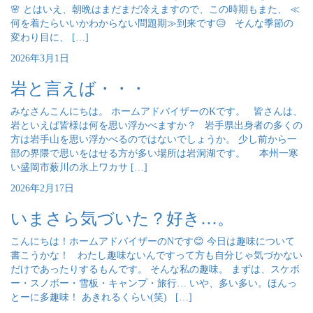
🌸 とはいえ、朝晩はまだまだ冷えますので、この時期もまた、 ≪
何を着たらいいかわからない問題期≫到来です😥 そんな季節の
変わり目に、 […]
2026年3月1日
岩と言えば・・・
みなさんこんにちは。 ホームアドバイザーのKです。 皆さんは、
岩といえば皆様は何を思い浮かべますか？ 岩手県出身者の多くの
方は岩手山を思い浮かべるのではないでしょうか。 少し前から一
部の界隈で思いをはせる方が多い場所は岩洞湖です。 本州一寒
い盛岡市薮川の氷上ワカサ […]
2026年2月17日
いまさら気づいた？好き…。
こんにちは！ホームアドバイザーのNです😊 今日は趣味について
書こうかな！ わたし趣味ないんですって方も自分じゃ気づかない
だけであったりするもんです。 そんな私の趣味。 まずは、スケボ
ー・スノボー・雪板・キャンプ・旅行… いや、多い多い。ほんっ
とーに多趣味！ あきれるくらい(笑) […]