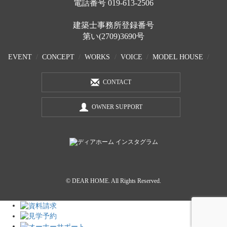
電話番号
019-613-2506
建築士事務所登録番号
第い(2709)3690号
EVENT
CONCEPT
WORKS
VOICE
MODEL HOUSE
CONTACT
OWNER SUPPORT
© DEAR HOME. All Rights Reserved.