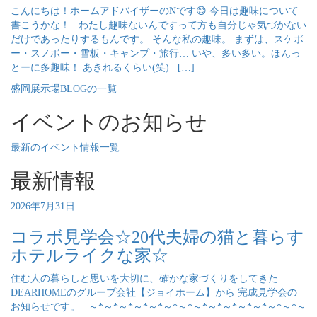
こんにちは！ホームアドバイザーのNです😊 今日は趣味について
書こうかな！ わたし趣味ないんですって方も自分じゃ気づかない
だけであったりするもんです。 そんな私の趣味。 まずは、スケボ
ー・スノボー・雪板・キャンプ・旅行… いや、多い多い。ほんっ
とーに多趣味！ あきれるくらい(笑) […]
盛岡展示場BLOGの一覧
イベントのお知らせ
最新のイベント情報一覧
最新情報
2026年7月31日
コラボ見学会☆20代夫婦の猫と暮らす
ホテルライクな家☆
住む人の暮らしと思いを大切に、確かな家づくりをしてきた
DEARHOMEのグループ会社【ジョイホーム】から 完成見学会の
お知らせです。 ～*～*～*～*～*～*～*～*～*～*～*～*～*～*～