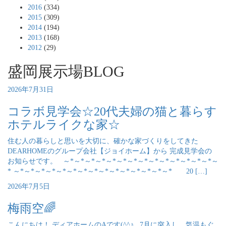
2016
(334)
2015
(309)
2014
(194)
2013
(168)
2012
(29)
盛岡展示場BLOG
2026年7月31日
コラボ見学会☆20代夫婦の猫と暮らす
ホテルライクな家☆
住む人の暮らしと思いを大切に、確かな家づくりをしてきた
DEARHOMEのグループ会社【ジョイホーム】から 完成見学会の
お知らせです。 ～*～*～*～*～*～*～*～*～*～*～*～*～*～*～
* ～*～*～*～*～*～*～*～*～*～*～*～*～*～*～* 20 […]
2026年7月5日
梅雨空🌈
こんにちは！ ディアホームのAです(^^♪ 7月に突入し、気温もぐ