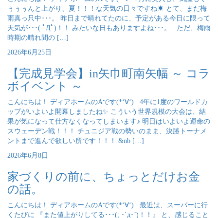
ぅぅぅんと上がり、夏！！！な天気の日々ですね☀ とて、まだ梅
雨真っ只中･･･。 昨日まで晴れてたのに、予定がある今日に限って
天気が･･･( ﾟДﾟ)！！ みたいな日もありますよね･･･。 ただ、梅雨
時期の晴れ間の […]
2026年6月25日
【完成見学会】in矢巾町南矢幅 ～ コラ
ボイベント ～
こんにちは！ ディアホームのAです(*‘∀‘) 4年に1度のワールドカ
ップがいよいよ開幕しましたね✨ こういう世界規模の大会は、結
果が気になって仕方なくなってしまいます♪ 明日はいよいよ運命の
スウェーデン戦！！！ チュニジア戦の勢いのまま、決勝トーナメ
ントまで進んで欲しい所です！！！ &nb […]
2026年6月8日
家づくりの前に、ちょっとだけお金
の話。
こんにちは！ ディアホームのAです(*‘∀‘) 最近は、スーパーに行
くたびに 『また値上がりしてる･･･(; ･`д･´)！！』 と、感じること