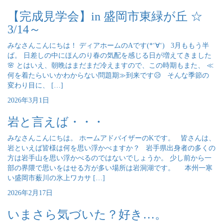
【完成見学会】in 盛岡市東緑が丘 ☆
3/14～
みなさんこんにちは！ ディアホームのAです(*‘∀‘) 3月ももう半
ば。 日差しの中にほんのり春の気配を感じる日が増えてきました
🌸 とはいえ、朝晩はまだまだ冷えますので、この時期もまた、 ≪
何を着たらいいかわからない問題期≫到来です😥 そんな季節の
変わり目に、 […]
2026年3月1日
岩と言えば・・・
みなさんこんにちは。 ホームアドバイザーのKです。 皆さんは、
岩といえば皆様は何を思い浮かべますか？ 岩手県出身者の多くの
方は岩手山を思い浮かべるのではないでしょうか。 少し前から一
部の界隈で思いをはせる方が多い場所は岩洞湖です。 本州一寒
い盛岡市薮川の氷上ワカサ […]
2026年2月17日
いまさら気づいた？好き…。