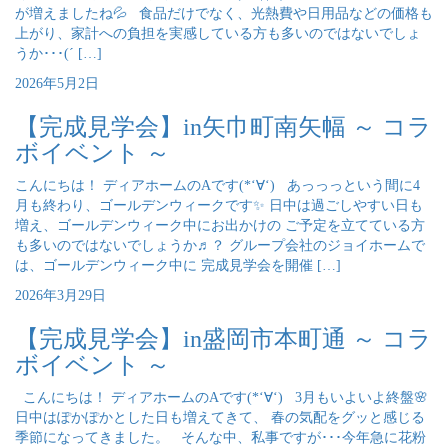
が増えましたね💦 食品だけでなく、光熱費や日用品などの価格も
上がり、家計への負担を実感している方も多いのではないでしょ
うか･･･(´ […]
2026年5月2日
【完成見学会】in矢巾町南矢幅 ～ コラ
ボイベント ～
こんにちは！ ディアホームのAです(*‘∀‘) あっっっという間に4
月も終わり、ゴールデンウィークです✨ 日中は過ごしやすい日も
増え、ゴールデンウィーク中にお出かけの ご予定を立てている方
も多いのではないでしょうか♬？ グループ会社のジョイホームで
は、ゴールデンウィーク中に 完成見学会を開催 […]
2026年3月29日
【完成見学会】in盛岡市本町通 ～ コラ
ボイベント ～
こんにちは！ ディアホームのAです(*‘∀‘) 3月もいよいよ終盤🌸
日中はぽかぽかとした日も増えてきて、 春の気配をグッと感じる
季節になってきました。 そんな中、私事ですが･･･今年急に花粉