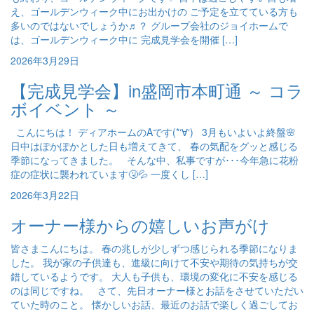
え、ゴールデンウィーク中にお出かけの ご予定を立てている方も
多いのではないでしょうか♬？ グループ会社のジョイホームで
は、ゴールデンウィーク中に 完成見学会を開催 […]
2026年3月29日
【完成見学会】in盛岡市本町通 ～ コラ
ボイベント ～
こんにちは！ ディアホームのAです(*‘∀‘) 3月もいよいよ終盤🌸
日中はぽかぽかとした日も増えてきて、 春の気配をグッと感じる
季節になってきました。 そんな中、私事ですが･･･今年急に花粉
症の症状に襲われています🤧💦 一度くし […]
2026年3月22日
オーナー様からの嬉しいお声がけ
皆さまこんにちは。 春の兆しが少しずつ感じられる季節になりま
した。 我が家の子供達も、進級に向けて不安や期待の気持ちが交
錯しているようです。 大人も子供も、環境の変化に不安を感じる
のは同じですね。 さて、先日オーナー様とお話をさせていただい
ていた時のこと。 懐かしいお話、最近のお話で楽しく過ごしてお