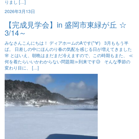
りまし […]
2026年3月13日
【完成見学会】in 盛岡市東緑が丘 ☆
3/14～
みなさんこんにちは！ ディアホームのAです(*‘∀‘) 3月ももう半
ば。 日差しの中にほんのり春の気配を感じる日が増えてきました
🌸 とはいえ、朝晩はまだまだ冷えますので、この時期もまた、 ≪
何を着たらいいかわからない問題期≫到来です😥 そんな季節の
変わり目に、 […]