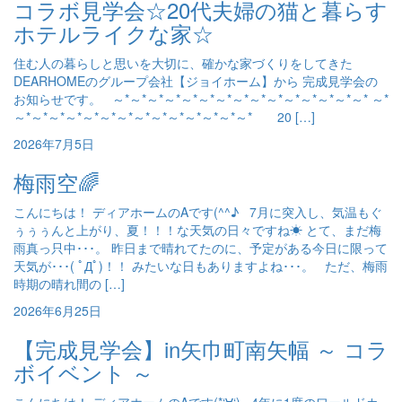
コラボ見学会☆20代夫婦の猫と暮らす
ホテルライクな家☆
住む人の暮らしと思いを大切に、確かな家づくりをしてきた
DEARHOMEのグループ会社【ジョイホーム】から 完成見学会の
お知らせです。 ～*～*～*～*～*～*～*～*～*～*～*～*～*～*～* ～*
～*～*～*～*～*～*～*～*～*～*～*～*～*～* 20 […]
2026年7月5日
梅雨空🌈
こんにちは！ ディアホームのAです(^^♪ 7月に突入し、気温もぐ
ぅぅぅんと上がり、夏！！！な天気の日々ですね☀ とて、まだ梅
雨真っ只中･･･。 昨日まで晴れてたのに、予定がある今日に限って
天気が･･･( ﾟДﾟ)！！ みたいな日もありますよね･･･。 ただ、梅雨
時期の晴れ間の […]
2026年6月25日
【完成見学会】in矢巾町南矢幅 ～ コラ
ボイベント ～