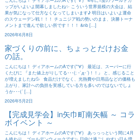
こんにちは！ ディアホームのAです(*‘∀‘) 4年に1度のワールドカ
ップがいよいよ開幕しましたね✨ こういう世界規模の大会は、結
果が気になって仕方なくなってしまいます♪ 明日はいよいよ運命
のスウェーデン戦！！！ チュニジア戦の勢いのまま、決勝トーナ
メントまで進んで欲しい所です！！！ &nb […]
2026年6月8日
家づくりの前に、ちょっとだけお金
の話。
こんにちは！ ディアホームのAです(*‘∀‘) 最近は、スーパーに行
くたびに 『また値上がりしてる･･･(; ･`д･´)！！』 と、感じること
が増えましたね💦 食品だけでなく、光熱費や日用品などの価格も
上がり、家計への負担を実感している方も多いのではないでしょ
うか･･･(´ […]
2026年5月2日
【完成見学会】in矢巾町南矢幅 ～ コラ
ボイベント ～
こんにちは！ ディアホームのAです(*‘∀‘) あっっっという間に4月
も終わり、ゴールデンウィークです✨ 日中は過ごしやすい日も増