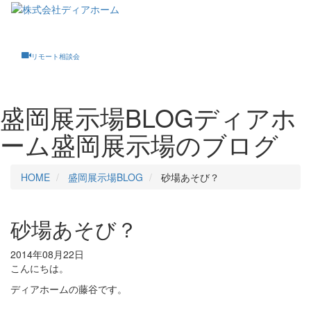
Toggle
navigati
リモート相談会
盛岡展示場BLOG
ディアホ
ーム盛岡展示場のブログ
HOME
盛岡展示場BLOG
砂場あそび？
砂場あそび？
2014年08月22日
こんにちは。
ディアホームの藤谷です。