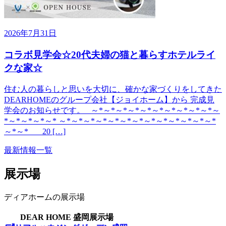
2026年7月31日
コラボ見学会☆20代夫婦の猫と暮らすホテルライ
クな家☆
住む人の暮らしと思いを大切に、確かな家づくりをしてきた
DEARHOMEのグループ会社【ジョイホーム】から 完成見
学会のお知らせです。 ～*～*～*～*～*～*～*～*～*～*～
*～*～*～*～* ～*～*～*～*～*～*～*～*～*～*～*～*～*
～*～* 20 […]
最新情報一覧
展示場
ディアホームの展示場
DEAR HOME 盛岡展示場