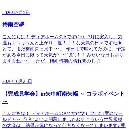
2026年7月5日
梅雨空🌈
こんにちは！ ディアホームのAです(^^♪ 7月に突入し、気
温もぐぅぅぅんと上がり、夏！！！な天気の日々ですね☀
とて、まだ梅雨真っ只中･･･。 昨日まで晴れてたのに、予定
がある今日に限って天気が･･･( ﾟДﾟ)！！ みたいな日もあり
ますよね･･･。 ただ、梅雨時期の晴れ間の […]
2026年6月25日
【完成見学会】in矢巾町南矢幅 ～ コラボイベント
～
こんにちは！ ディアホームのAです(*‘∀‘) 4年に1度のワー
ルドカップがいよいよ開幕しましたね✨ こういう世界規模
の大会は、結果が気になって仕方なくなってしまいます♪ 明