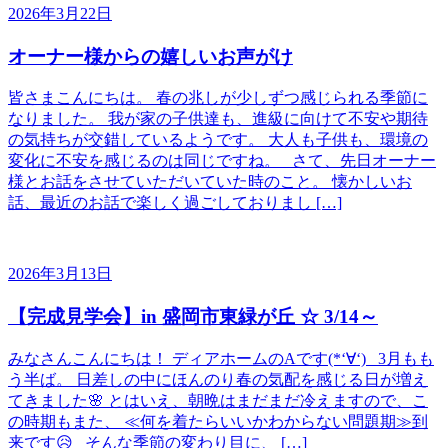
2026年3月22日
オーナー様からの嬉しいお声がけ
皆さまこんにちは。 春の兆しが少しずつ感じられる季節に
なりました。 我が家の子供達も、進級に向けて不安や期待
の気持ちが交錯しているようです。 大人も子供も、環境の
変化に不安を感じるのは同じですね。 さて、先日オーナー
様とお話をさせていただいていた時のこと。 懐かしいお
話、最近のお話で楽しく過ごしておりまし […]
2026年3月13日
【完成見学会】in 盛岡市東緑が丘 ☆ 3/14～
みなさんこんにちは！ ディアホームのAです(*‘∀‘) 3月もも
う半ば。 日差しの中にほんのり春の気配を感じる日が増え
てきました🌸 とはいえ、朝晩はまだまだ冷えますので、こ
の時期もまた、 ≪何を着たらいいかわからない問題期≫到
来です😥 そんな季節の変わり目に、 […]