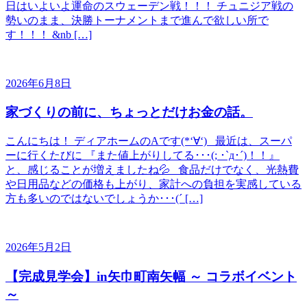
日はいよいよ運命のスウェーデン戦！！！ チュニジア戦の
勢いのまま、決勝トーナメントまで進んで欲しい所で
す！！！ &nb […]
2026年6月8日
家づくりの前に、ちょっとだけお金の話。
こんにちは！ ディアホームのAです(*‘∀‘) 最近は、スーパ
ーに行くたびに 『また値上がりしてる･･･(; ･`д･´)！！』
と、感じることが増えましたね💦 食品だけでなく、光熱費
や日用品などの価格も上がり、家計への負担を実感している
方も多いのではないでしょうか･･･(´ […]
2026年5月2日
【完成見学会】in矢巾町南矢幅 ～ コラボイベント
～