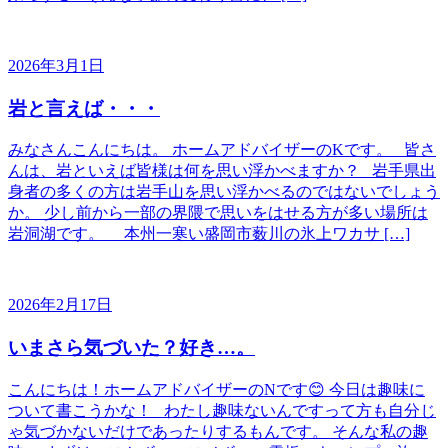
2026年3月1日
岩と言えば・・・
みなさんこんにちは。 ホームアドバイザーのKです。 皆さ
んは、岩といえば皆様は何を思い浮かべますか？ 岩手県出
身者の多くの方は岩手山を思い浮かべるのではないでしょう
か。 少し前から一部の界隈で思いをはせる方が多い場所は
岩洞湖です。 本州一寒い盛岡市薮川の氷上ワカサ […]
2026年2月17日
いまさら気づいた？好き…。
こんにちは！ホームアドバイザーのNです😊 今日は趣味に
ついて書こうかな！ わたし趣味ないんですって方も自分じ
ゃ気づかないだけであったりするもんです。 そんな私の趣