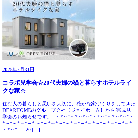
2026年7月31日
コラボ見学会☆20代夫婦の猫と暮らすホテルライ
クな家☆
住む人の暮らしと思いを大切に、確かな家づくりをしてきた
DEARHOMEのグループ会社【ジョイホーム】から 完成見
学会のお知らせです。 ～*～*～*～*～*～*～*～*～*～*～
*～*～*～*～* ～*～*～*～*～*～*～*～*～*～*～*～*～*
～*～* 20 […]