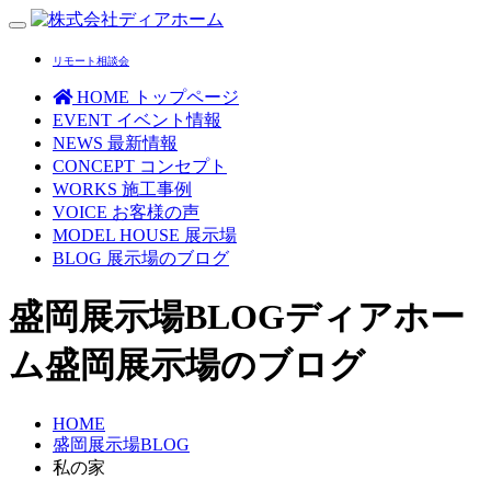
Toggle
navigation
リモート相談会
HOME
トップページ
EVENT
イベント情報
NEWS
最新情報
CONCEPT
コンセプト
WORKS
施工事例
VOICE
お客様の声
MODEL HOUSE
展示場
BLOG
展示場のブログ
盛岡展示場BLOG
ディアホー
ム盛岡展示場のブログ
HOME
盛岡展示場BLOG
私の家