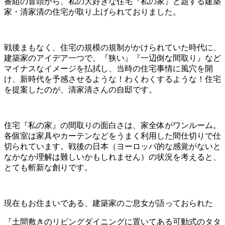
番組の冒頭から、私の大好きな住宅『私の家』と題する建築
家・清家清の住宅が取り上げられておりました。
戦後まもなく、住宅の規模の規制がかけられていた時代に、
建築家のアイデア一つで、『狭い』『一辺倒な間取り』など
マイナスなイメージを払拭し、当時の住宅事情に風穴を開
け、新時代を予感させるような！わくわくするような！住宅
を提案したのが、清家清さんの自邸です。
住宅『私の家』の間取りの面白さは、家全体がワンルーム。
各個室は家具やカーテンなどをうまく利用した間仕切りで仕
切られています。戦後の日本（ヨーロッパ的な感覚がないと
なかなか理解は難しいかもしれません）の状況を考えると、
とても斬新な創りです。
現在もお住まいである、建築家のご息女が語っておられた
『土間敷きのリビングダイニングに置いてある可動式のタタ