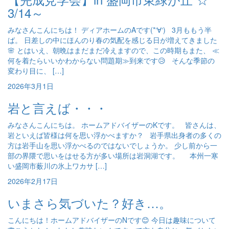
3/14～
みなさんこんにちは！ ディアホームのAです(*‘∀‘) 3月ももう半
ば。 日差しの中にほんのり春の気配を感じる日が増えてきました
🌸 とはいえ、朝晩はまだまだ冷えますので、この時期もまた、 ≪
何を着たらいいかわからない問題期≫到来です😥 そんな季節の
変わり目に、 […]
2026年3月1日
岩と言えば・・・
みなさんこんにちは。 ホームアドバイザーのKです。 皆さんは、
岩といえば皆様は何を思い浮かべますか？ 岩手県出身者の多くの
方は岩手山を思い浮かべるのではないでしょうか。 少し前から一
部の界隈で思いをはせる方が多い場所は岩洞湖です。 本州一寒
い盛岡市薮川の氷上ワカサ […]
2026年2月17日
いまさら気づいた？好き…。
こんにちは！ホームアドバイザーのNです😊 今日は趣味について