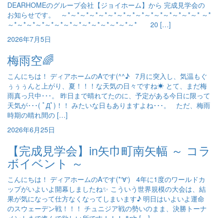
DEARHOMEのグループ会社【ジョイホーム】から 完成見学会の
お知らせです。 ～*～*～*～*～*～*～*～*～*～*～*～*～*～*～* ～*
～*～*～*～*～*～*～*～*～*～*～*～*～*～* 20 […]
2026年7月5日
梅雨空🌈
こんにちは！ ディアホームのAです(^^♪ 7月に突入し、気温もぐ
ぅぅぅんと上がり、夏！！！な天気の日々ですね☀ とて、まだ梅
雨真っ只中･･･。 昨日まで晴れてたのに、予定がある今日に限って
天気が･･･( ﾟДﾟ)！！ みたいな日もありますよね･･･。 ただ、梅雨
時期の晴れ間の […]
2026年6月25日
【完成見学会】in矢巾町南矢幅 ～ コラ
ボイベント ～
こんにちは！ ディアホームのAです(*‘∀‘) 4年に1度のワールドカ
ップがいよいよ開幕しましたね✨ こういう世界規模の大会は、結
果が気になって仕方なくなってしまいます♪ 明日はいよいよ運命
のスウェーデン戦！！！ チュニジア戦の勢いのまま、決勝トーナ