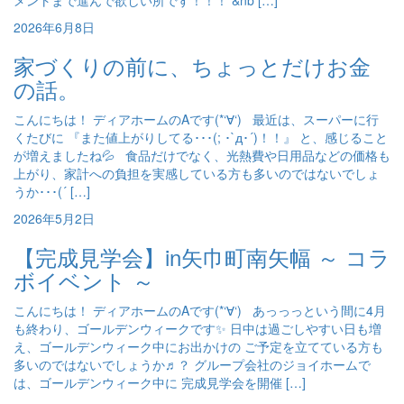
メントまで進んで欲しい所です！！！ &nb […]
2026年6月8日
家づくりの前に、ちょっとだけお金
の話。
こんにちは！ ディアホームのAです(*‘∀‘) 最近は、スーパーに行
くたびに 『また値上がりしてる･･･(; ･`д･´)！！』 と、感じること
が増えましたね💦 食品だけでなく、光熱費や日用品などの価格も
上がり、家計への負担を実感している方も多いのではないでしょ
うか･･･(´ […]
2026年5月2日
【完成見学会】in矢巾町南矢幅 ～ コラ
ボイベント ～
こんにちは！ ディアホームのAです(*‘∀‘) あっっっという間に4月
も終わり、ゴールデンウィークです✨ 日中は過ごしやすい日も増
え、ゴールデンウィーク中にお出かけの ご予定を立てている方も
多いのではないでしょうか♬？ グループ会社のジョイホームで
は、ゴールデンウィーク中に 完成見学会を開催 […]