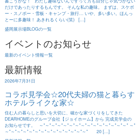
書こうかな！ わたし趣味ないんですって方も自分じゃ気づかない
だけであったりするもんです。 そんな私の趣味。 まずは、スケボ
ー・スノボー・雪板・キャンプ・旅行… いや、多い多い。ほんっ
とーに多趣味！ あきれるくらい(笑) […]
盛岡展示場BLOGの一覧
イベントのお知らせ
最新のイベント情報一覧
最新情報
2026年7月31日
コラボ見学会☆20代夫婦の猫と暮らす
ホテルライクな家☆
住む人の暮らしと思いを大切に、確かな家づくりをしてきた
DEARHOMEのグループ会社【ジョイホーム】から 完成見学会の
お知らせです。 ～*～*～*～*～*～*～*～*～*～*～*～*～*～*～* ～*
～*～*～*～*～*～*～*～*～*～*～*～*～*～* 20 […]