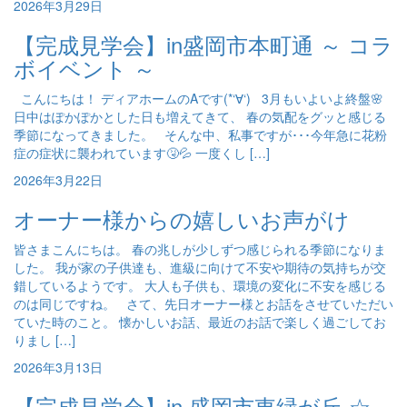
2026年3月29日
【完成見学会】in盛岡市本町通 ～ コラ
ボイベント ～
こんにちは！ ディアホームのAです(*‘∀‘) 3月もいよいよ終盤🌸
日中はぽかぽかとした日も増えてきて、 春の気配をグッと感じる
季節になってきました。 そんな中、私事ですが･･･今年急に花粉
症の症状に襲われています🤧💦 一度くし […]
2026年3月22日
オーナー様からの嬉しいお声がけ
皆さまこんにちは。 春の兆しが少しずつ感じられる季節になりま
した。 我が家の子供達も、進級に向けて不安や期待の気持ちが交
錯しているようです。 大人も子供も、環境の変化に不安を感じる
のは同じですね。 さて、先日オーナー様とお話をさせていただい
ていた時のこと。 懐かしいお話、最近のお話で楽しく過ごしてお
りまし […]
2026年3月13日
【完成見学会】in 盛岡市東緑が丘 ☆