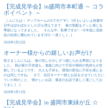
【完成見学会】in盛岡市本町通 ～ コラ
ボイベント ～
こんにちは！ ディアホームのAです(*‘∀‘) 3月もいよいよ終盤🌸
日中はぽかぽかとした日も増えてきて、 春の気配をグッと感じる
季節になってきました。 そんな中、私事ですが･･･今年急に花粉
症の症状に襲われています🤧💦 一度くし […]
2026年3月22日
オーナー様からの嬉しいお声がけ
皆さまこんにちは。 春の兆しが少しずつ感じられる季節になりま
した。 我が家の子供達も、進級に向けて不安や期待の気持ちが交
錯しているようです。 大人も子供も、環境の変化に不安を感じる
のは同じですね。 さて、先日オーナー様とお話をさせていただい
ていた時のこと。 懐かしいお話、最近のお話で楽しく過ごしてお
りまし […]
2026年3月13日
【完成見学会】in 盛岡市東緑が丘 ☆