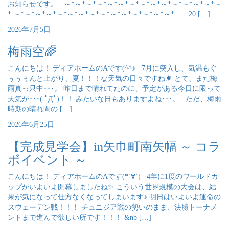
お知らせです。 ～*～*～*～*～*～*～*～*～*～*～*～*～*～*～
* ～*～*～*～*～*～*～*～*～*～*～*～*～*～*～* 20 […]
2026年7月5日
梅雨空🌈
こんにちは！ ディアホームのAです(^^♪ 7月に突入し、気温もぐ
ぅぅぅんと上がり、夏！！！な天気の日々ですね☀ とて、まだ梅
雨真っ只中･･･。 昨日まで晴れてたのに、予定がある今日に限って
天気が･･･( ﾟДﾟ)！！ みたいな日もありますよね･･･。 ただ、梅雨
時期の晴れ間の […]
2026年6月25日
【完成見学会】in矢巾町南矢幅 ～ コラ
ボイベント ～
こんにちは！ ディアホームのAです(*‘∀‘) 4年に1度のワールドカ
ップがいよいよ開幕しましたね✨ こういう世界規模の大会は、結
果が気になって仕方なくなってしまいます♪ 明日はいよいよ運命の
スウェーデン戦！！！ チュニジア戦の勢いのまま、決勝トーナメ
ントまで進んで欲しい所です！！！ &nb […]