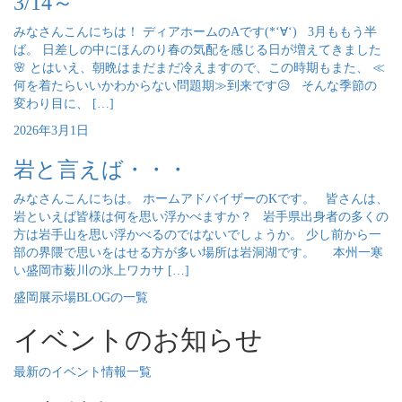
3/14～
みなさんこんにちは！ ディアホームのAです(*‘∀‘) 3月ももう半
ば。 日差しの中にほんのり春の気配を感じる日が増えてきました
🌸 とはいえ、朝晩はまだまだ冷えますので、この時期もまた、 ≪
何を着たらいいかわからない問題期≫到来です😥 そんな季節の
変わり目に、 […]
2026年3月1日
岩と言えば・・・
みなさんこんにちは。 ホームアドバイザーのKです。 皆さんは、
岩といえば皆様は何を思い浮かべますか？ 岩手県出身者の多くの
方は岩手山を思い浮かべるのではないでしょうか。 少し前から一
部の界隈で思いをはせる方が多い場所は岩洞湖です。 本州一寒
い盛岡市薮川の氷上ワカサ […]
盛岡展示場BLOGの一覧
イベントのお知らせ
最新のイベント情報一覧