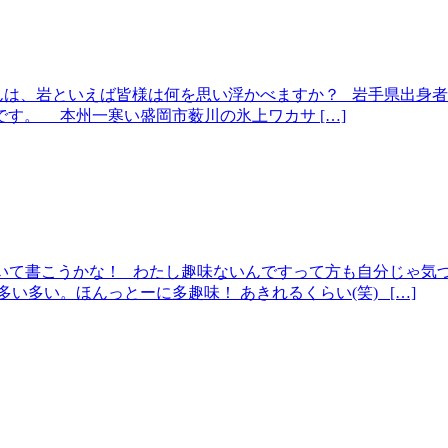
んは、岩といえば皆様は何を思い浮かべますか？ 岩手県出身
す。 本州一寒い盛岡市薮川の氷上ワカサ […]
ついて書こうかな！ わたし趣味ないんですって方も自分じゃ気
い多い。ほんっとーに多趣味！ あきれるくらい(笑) […]