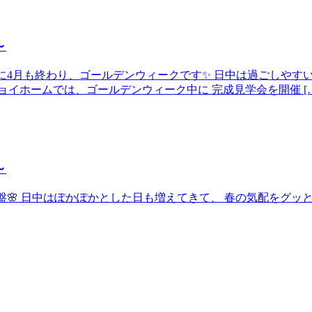
～
いう間に4月も終わり、ゴールデンウィークです✨ 日中は過ごしや
イホームでは、ゴールデンウィーク中に 完成見学会を開催 […
～
よ終盤🌸 日中はぽかぽかとした日も増えてきて、 春の気配をグ