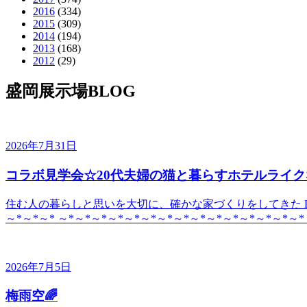
2016
(334)
2015
(309)
2014
(194)
2013
(168)
2012
(29)
盛岡展示場BLOG
2026年7月31日
コラボ見学会☆20代夫婦の猫と暮らすホテルライク
住む人の暮らしと思いを大切に、確かな家づくりをしてきた DE
～*～*～* ～*～*～*～*～*～*～*～*～*～*～*～*～*～*～*
2026年7月5日
梅雨空🌈