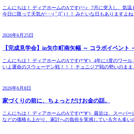
こんにちは！ ディアホームのAです(^^♪ 7月に突入し、
今日に限って天気が･･･( ﾟДﾟ)！！ みたいな日もありますよね
2026年6月25日
【完成見学会】in矢巾町南矢幅 ～ コラボイベント 
こんにちは！ ディアホームのAです(*‘∀‘) 4年に1度の
いよ運命のスウェーデン戦！！！ チュニジア戦の勢いのまま、
2026年6月8日
家づくりの前に、ちょっとだけお金の話。
こんにちは！ ディアホームのAです(*‘∀‘) 最近は、スーパー
などの価格も上がり、家計への負担を実感している方も多いのでは