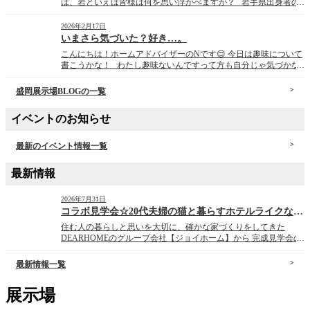
は、岩といえば皆様は何を思い浮かべますか？ 岩手県出身者の
多くの方は岩手山を思い浮かべるのではないでしょうか。 少し前
から一部の界隈で思いをはせる方が多い場所は岩洞湖です。 本
2026年2月17日
州一寒い盛岡市薮川の氷上ワカサ […]
いまさら気づいた？好き…。
こんにちは！ホームアドバイザーのNです😊 今日は趣味について
書こうかな！ わたし趣味ないんですって方も自分じゃ気づかな
いだけであったりするもんです。 そんな私の趣味。 まずは、ス
ケボー・スノボー・雪板・キャンプ・旅行… いや、多い多い。ほ
盛岡展示場BLOGの一覧
んっとーに多趣味！ あきれるくらい(笑) […]
イベントのお知らせ
最新のイベント情報一覧
最新情報
2026年7月31日
コラボ見学会☆20代夫婦の猫と暮らすホテルライクな家☆
住む人の暮らしと思いを大切に、確かな家づくりをしてきた
DEARHOMEのグループ会社【ジョイホーム】から 完成見学会の
お知らせです。 ～*～*～*～*～*～*～*～*～*～*～*～*～*～*
～* ～*～*～*～*～*～*～*～*～*～*～*～*～*～*～* 20 […]
最新情報一覧
展示場