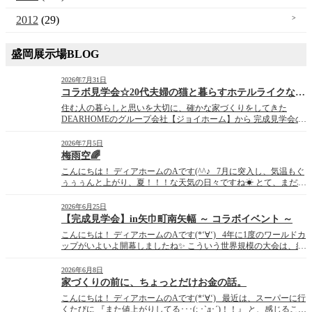
2012
(29)
盛岡展示場BLOG
2026年7月31日
コラボ見学会☆20代夫婦の猫と暮らすホテルライクな家☆
住む人の暮らしと思いを大切に、確かな家づくりをしてきた
DEARHOMEのグループ会社【ジョイホーム】から 完成見学会の
お知らせです。 ～*～*～*～*～*～*～*～*～*～*～*～*～*～*
～* ～*～*～*～*～*～*～*～*～*～*～*～*～*～*～* 20 […]
2026年7月5日
梅雨空🌈
こんにちは！ ディアホームのAです(^^♪ 7月に突入し、気温もぐ
ぅぅぅんと上がり、夏！！！な天気の日々ですね☀ とて、まだ梅
雨真っ只中･･･。 昨日まで晴れてたのに、予定がある今日に限っ
て天気が･･･( ﾟДﾟ)！！ みたいな日もありますよね･･･。 ただ、
2026年6月25日
梅雨時期の晴れ間の […]
【完成見学会】in矢巾町南矢幅 ～ コラボイベント ～
こんにちは！ ディアホームのAです(*‘∀‘) 4年に1度のワールドカ
ップがいよいよ開幕しましたね✨ こういう世界規模の大会は、結
果が気になって仕方なくなってしまいます♪ 明日はいよいよ運命
のスウェーデン戦！！！ チュニジア戦の勢いのまま、決勝トーナ
2026年6月8日
メントまで進んで欲しい所です！！！ &nb […]
家づくりの前に、ちょっとだけお金の話。
こんにちは！ ディアホームのAです(*‘∀‘) 最近は、スーパーに行
くたびに 『また値上がりしてる･･･(; ･`д･´)！！』 と、感じること