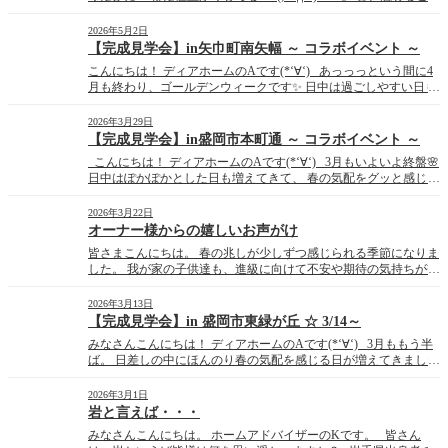
が増えましたね💦 食品だけでなく、光熱費や日用品などの価格
も上がり、家計への負担を実感している方も多いのではないでし
2026年5月2日
ょうか･･･(´ […]
【完成見学会】in矢巾町南矢幅 ～ コラボイベント ～
こんにちは！ ディアホームのAです(*‘∀‘) あっっっという間に4
月も終わり、ゴールデンウィークです✨ 日中は過ごしやすい日も
増え、ゴールデンウィーク中にお出かけの ご予定を立てている方
も多いのではないでしょうか♬？ グループ会社のジョイホームで
2026年3月29日
は、ゴールデンウィーク中に 完成見学会を開催 […]
【完成見学会】in盛岡市本町通 ～ コラボイベント ～
こんにちは！ ディアホームのAです(*‘∀‘) 3月もいよいよ終盤🌸
日中はぽかぽかとした日も増えてきて、 春の気配をグッと感じる
季節になってきました。 そんな中、私事ですが･･･今年急に花粉
症の症状に襲われています🤧💦 一度くし […]
2026年3月22日
オーナー様からの嬉しいお声がけ
皆さまこんにちは。 春の兆しが少しずつ感じられる季節になりま
した。 我が家の子供達も、進級に向けて不安や期待の気持ちが交
錯しているようです。 大人も子供も、環境の変化に不安を感じる
のは同じですね。 さて、先日オーナー様とお話をさせていただ
2026年3月13日
いていた時のこと。 懐かしいお話、最近のお話で楽しく過ごして
【完成見学会】in 盛岡市東緑が丘 ☆ 3/14～
おりまし […]
みなさんこんにちは！ ディアホームのAです(*‘∀‘) 3月ももう半
ば。 日差しの中にほんのり春の気配を感じる日が増えてきました
🌸 とはいえ、朝晩はまだまだ冷えますので、この時期もまた、
≪何を着たらいいかわからない問題期≫到来です😥 そんな季節
2026年3月1日
の変わり目に、 […]
岩と言えば・・・
みなさんこんにちは。 ホームアドバイザーのKです。 皆さん