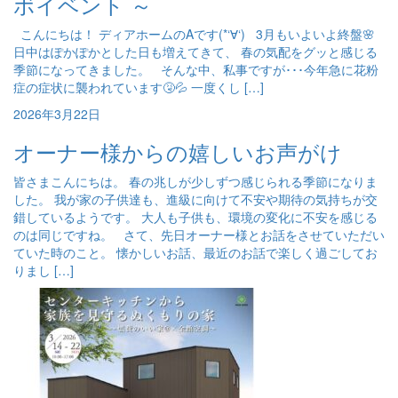
ボイベント ～
こんにちは！ ディアホームのAです(*‘∀‘) 3月もいよいよ終盤🌸
日中はぽかぽかとした日も増えてきて、 春の気配をグッと感じる
季節になってきました。 そんな中、私事ですが･･･今年急に花粉
症の症状に襲われています🤧💦 一度くし […]
2026年3月22日
オーナー様からの嬉しいお声がけ
皆さまこんにちは。 春の兆しが少しずつ感じられる季節になりま
した。 我が家の子供達も、進級に向けて不安や期待の気持ちが交
錯しているようです。 大人も子供も、環境の変化に不安を感じる
のは同じですね。 さて、先日オーナー様とお話をさせていただい
ていた時のこと。 懐かしいお話、最近のお話で楽しく過ごしてお
りまし […]