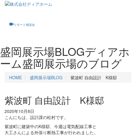
Toggle
navigati
リモート相談会
盛岡展示場BLOG
ディアホ
ーム盛岡展示場のブログ
HOME
盛岡展示場BLOG
紫波町 自由設計 K様邸
紫波町 自由設計 K様邸
2020年10月8日
こんにちは、設計課の松村です。
紫波町に建築中のK様邸、今週は電気配線工事と
大工さんによる外張り断熱工事が行われました。