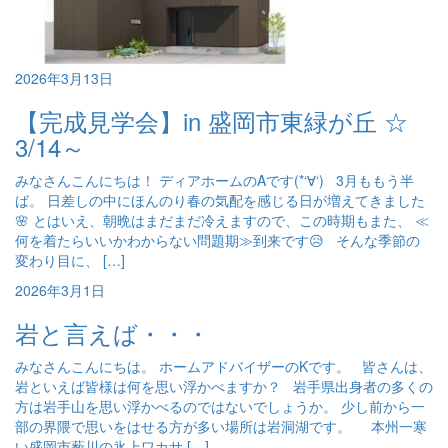
2026年3月13日
【完成見学会】in 盛岡市東緑が丘 ☆
3/14～
みなさんこんにちは！ ディアホームのAです(*‘∀‘) 3月ももう半
ば。 日差しの中にほんのり春の気配を感じる日が増えてきました
🌸 とはいえ、朝晩はまだまだ冷えますので、この時期もまた、 ≪
何を着たらいいかわからない問題期≫到来です😥 そんな季節の
変わり目に、 […]
2026年3月1日
岩と言えば・・・
みなさんこんにちは。 ホームアドバイザーのKです。 皆さんは、
岩といえば皆様は何を思い浮かべますか？ 岩手県出身者の多くの
方は岩手山を思い浮かべるのではないでしょうか。 少し前から一
部の界隈で思いをはせる方が多い場所は岩洞湖です。 本州一寒
い盛岡市薮川の氷上ワカサ […]