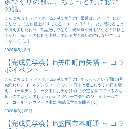
家づくりの前に、ちょっとだけお金
の話。
こんにちは！ ディアホームのAです(*‘∀‘) 最近は、スーパーに行
くたびに 『また値上がりしてる･･･(; ･`д･´)！！』 と、感じること
が増えましたね💦 食品だけでなく、光熱費や日用品などの価格も
上がり、家計への負担を実感している方も多いのではないでしょ
うか･･･(´ […]
2026年5月2日
【完成見学会】in矢巾町南矢幅 ～ コラ
ボイベント ～
こんにちは！ ディアホームのAです(*‘∀‘) あっっっという間に4月
も終わり、ゴールデンウィークです✨ 日中は過ごしやすい日も増
え、ゴールデンウィーク中にお出かけの ご予定を立てている方も
多いのではないでしょうか♬？ グループ会社のジョイホームで
は、ゴールデンウィーク中に 完成見学会を開催 […]
2026年3月29日
【完成見学会】in盛岡市本町通 ～ コラ