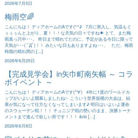
2026年7月5日
梅雨空🌈
こんにちは！ ディアホームのAです(^^♪ 7月に突入し、気温もぐ
ぅぅぅんと上がり、夏！！！な天気の日々ですね☀ とて、まだ梅
雨真っ只中･･･。 昨日まで晴れてたのに、予定がある今日に限って
天気が･･･( ﾟДﾟ)！！ みたいな日もありますよね･･･。 ただ、梅雨
時期の晴れ間の […]
2026年6月25日
【完成見学会】in矢巾町南矢幅 ～ コラ
ボイベント ～
こんにちは！ ディアホームのAです(*‘∀‘) 4年に1度のワールドカ
ップがいよいよ開幕しましたね✨ こういう世界規模の大会は、結
果が気になって仕方なくなってしまいます♪ 明日はいよいよ運命
のスウェーデン戦！！！ チュニジア戦の勢いのまま、決勝トーナ
メントまで進んで欲しい所です！！！ &nb […]
2026年6月8日