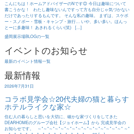
こんにちは！ホームアドバイザーのNです😊 今日は趣味について
書こうかな！ わたし趣味ないんですって方も自分じゃ気づかない
だけであったりするもんです。 そんな私の趣味。 まずは、スケボ
ー・スノボー・雪板・キャンプ・旅行… いや、多い多い。ほんっ
とーに多趣味！ あきれるくらい(笑) […]
盛岡展示場BLOGの一覧
イベントのお知らせ
最新のイベント情報一覧
最新情報
2026年7月31日
コラボ見学会☆20代夫婦の猫と暮らす
ホテルライクな家☆
住む人の暮らしと思いを大切に、確かな家づくりをしてきた
DEARHOMEのグループ会社【ジョイホーム】から 完成見学会の
お知らせです。 ～*～*～*～*～*～*～*～*～*～*～*～*～*～*～* ～*