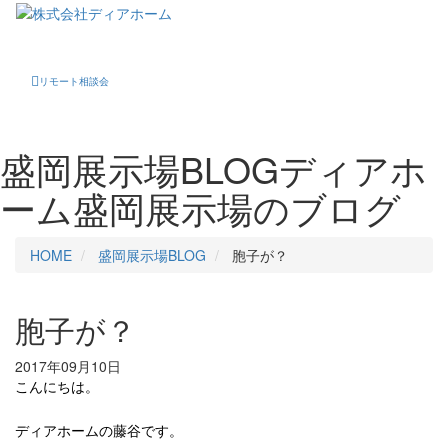
Toggle
navigati
リモート相談会
盛岡展示場BLOG
ディアホ
ーム盛岡展示場のブログ
HOME
盛岡展示場BLOG
胞子が？
胞子が？
2017年09月10日
こんにちは。
ディアホームの藤谷です。