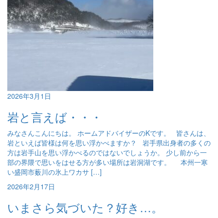
2026年3月1日
岩と言えば・・・
みなさんこんにちは。 ホームアドバイザーのKです。 皆さんは、
岩といえば皆様は何を思い浮かべますか？ 岩手県出身者の多くの
方は岩手山を思い浮かべるのではないでしょうか。 少し前から一
部の界隈で思いをはせる方が多い場所は岩洞湖です。 本州一寒
い盛岡市薮川の氷上ワカサ […]
2026年2月17日
いまさら気づいた？好き…。