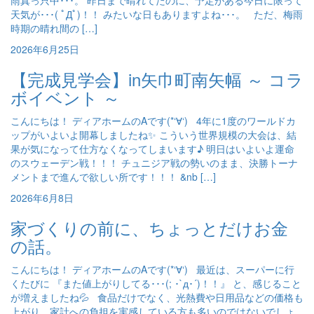
雨真っ只中･･･。 昨日まで晴れてたのに、予定がある今日に限って
天気が･･･( ﾟДﾟ)！！ みたいな日もありますよね･･･。 ただ、梅雨
時期の晴れ間の […]
2026年6月25日
【完成見学会】in矢巾町南矢幅 ～ コラ
ボイベント ～
こんにちは！ ディアホームのAです(*‘∀‘) 4年に1度のワールドカ
ップがいよいよ開幕しましたね✨ こういう世界規模の大会は、結
果が気になって仕方なくなってしまいます♪ 明日はいよいよ運命
のスウェーデン戦！！！ チュニジア戦の勢いのまま、決勝トーナ
メントまで進んで欲しい所です！！！ &nb […]
2026年6月8日
家づくりの前に、ちょっとだけお金
の話。
こんにちは！ ディアホームのAです(*‘∀‘) 最近は、スーパーに行
くたびに 『また値上がりしてる･･･(; ･`д･´)！！』 と、感じること
が増えましたね💦 食品だけでなく、光熱費や日用品などの価格も
上がり、家計への負担を実感している方も多いのではないでしょ