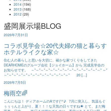
2014
(194)
2013
(168)
2012
(29)
盛岡展示場BLOG
2026年7月31日
コラボ見学会☆20代夫婦の猫と暮らす
ホテルライクな家☆
住む人の暮らしと思いを大切に、確かな家づくりをしてきた
DEARHOMEのグループ会社【ジョイホーム】から 完成見学会の
お知らせです。 ～*～*～*～*～*～*～*～*～*～*～*～*～*～*～* ～*
～*～*～*～*～*～*～*～*～*～*～*～*～*～* 20 […]
2026年7月5日
梅雨空🌈
こんにちは！ ディアホームのAです(^^♪ 7月に突入し、気温もぐ
ぅぅぅんと上がり、夏！！！な天気の日々ですね☀ とて、まだ梅