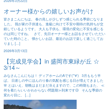
2026年3月22日
オーナー様からの嬉しいお声がけ
皆さまこんにちは。 春の兆しが少しずつ感じられる季節になりま
した。 我が家の子供達も、進級に向けて不安や期待の気持ちが交
錯しているようです。 大人も子供も、環境の変化に不安を感じる
のは同じですね。 さて、先日オーナー様とお話をさせていただい
ていた時のこと。 懐かしいお話、最近のお話で楽しく過ごしてお
りまし […]
2026年3月13日
【完成見学会】in 盛岡市東緑が丘 ☆
3/14～
みなさんこんにちは！ ディアホームのAです(*‘∀‘) 3月ももう半
ば。 日差しの中にほんのり春の気配を感じる日が増えてきました
🌸 とはいえ、朝晩はまだまだ冷えますので、この時期もまた、 ≪
何を着たらいいかわからない問題期≫到来です😥 そんな季節の
変わり目に、 […]