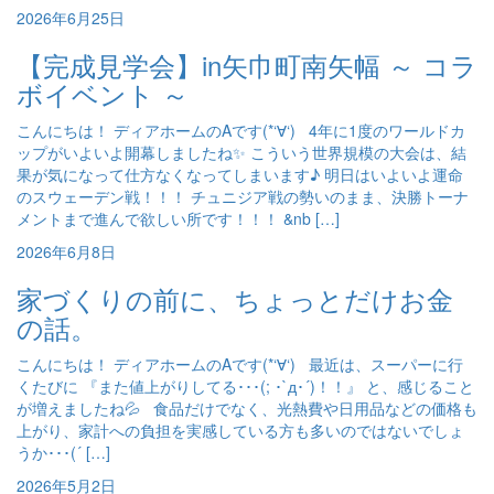
2026年6月25日
【完成見学会】in矢巾町南矢幅 ～ コラ
ボイベント ～
こんにちは！ ディアホームのAです(*‘∀‘) 4年に1度のワールドカ
ップがいよいよ開幕しましたね✨ こういう世界規模の大会は、結
果が気になって仕方なくなってしまいます♪ 明日はいよいよ運命
のスウェーデン戦！！！ チュニジア戦の勢いのまま、決勝トーナ
メントまで進んで欲しい所です！！！ &nb […]
2026年6月8日
家づくりの前に、ちょっとだけお金
の話。
こんにちは！ ディアホームのAです(*‘∀‘) 最近は、スーパーに行
くたびに 『また値上がりしてる･･･(; ･`д･´)！！』 と、感じること
が増えましたね💦 食品だけでなく、光熱費や日用品などの価格も
上がり、家計への負担を実感している方も多いのではないでしょ
うか･･･(´ […]
2026年5月2日