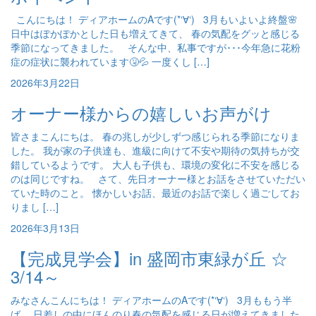
こんにちは！ ディアホームのAです(*‘∀‘) 3月もいよいよ終盤🌸
日中はぽかぽかとした日も増えてきて、 春の気配をグッと感じる
季節になってきました。 そんな中、私事ですが･･･今年急に花粉
症の症状に襲われています🤧💦 一度くし […]
2026年3月22日
オーナー様からの嬉しいお声がけ
皆さまこんにちは。 春の兆しが少しずつ感じられる季節になりま
した。 我が家の子供達も、進級に向けて不安や期待の気持ちが交
錯しているようです。 大人も子供も、環境の変化に不安を感じる
のは同じですね。 さて、先日オーナー様とお話をさせていただい
ていた時のこと。 懐かしいお話、最近のお話で楽しく過ごしてお
りまし […]
2026年3月13日
【完成見学会】in 盛岡市東緑が丘 ☆
3/14～
みなさんこんにちは！ ディアホームのAです(*‘∀‘) 3月ももう半
ば。 日差しの中にほんのり春の気配を感じる日が増えてきました