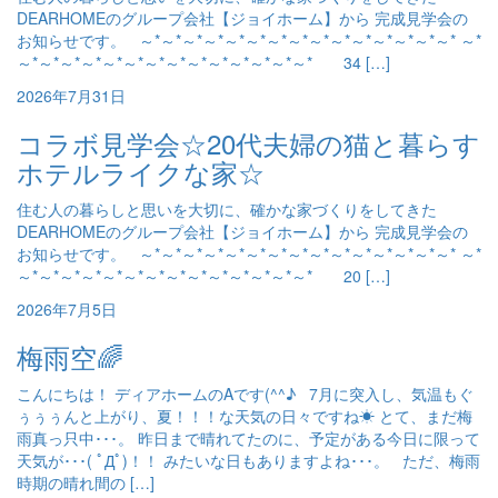
DEARHOMEのグループ会社【ジョイホーム】から 完成見学会の
お知らせです。 ～*～*～*～*～*～*～*～*～*～*～*～*～*～*～* ～*
～*～*～*～*～*～*～*～*～*～*～*～*～*～* 34 […]
2026年7月31日
コラボ見学会☆20代夫婦の猫と暮らす
ホテルライクな家☆
住む人の暮らしと思いを大切に、確かな家づくりをしてきた
DEARHOMEのグループ会社【ジョイホーム】から 完成見学会の
お知らせです。 ～*～*～*～*～*～*～*～*～*～*～*～*～*～*～* ～*
～*～*～*～*～*～*～*～*～*～*～*～*～*～* 20 […]
2026年7月5日
梅雨空🌈
こんにちは！ ディアホームのAです(^^♪ 7月に突入し、気温もぐ
ぅぅぅんと上がり、夏！！！な天気の日々ですね☀ とて、まだ梅
雨真っ只中･･･。 昨日まで晴れてたのに、予定がある今日に限って
天気が･･･( ﾟДﾟ)！！ みたいな日もありますよね･･･。 ただ、梅雨
時期の晴れ間の […]