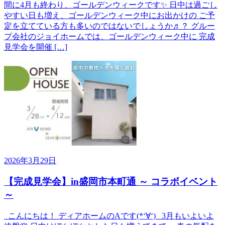
間に4月も終わり、ゴールデンウィークです✨ 日中は過ごし
やすい日も増え、ゴールデンウィーク中にお出かけの ご予
定を立てている方も多いのではないでしょうか♬？ グルー
プ会社のジョイホームでは、ゴールデンウィーク中に 完成
見学会を開催 […]
2026年3月29日
【完成見学会】in盛岡市本町通 ～ コラボイベント
～
こんにちは！ ディアホームのAです(*‘∀‘) 3月もいよいよ