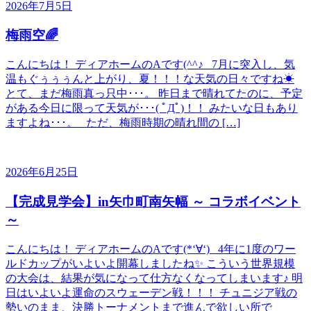
2026年7月5日
梅雨空🌈
こんにちは！ ディアホームのAです(^^♪ 7月に突入し、気
温もぐぅぅぅんと上がり、夏！！！な天気の日々ですね☀
とて、まだ梅雨真っ只中･･･。 昨日まで晴れてたのに、予定
がある今日に限って天気が･･･( ﾟДﾟ)！！ みたいな日もあり
ますよね･･･。 ただ、梅雨時期の晴れ間の […]
2026年6月25日
【完成見学会】in矢巾町南矢幅 ～ コラボイベント
～
こんにちは！ ディアホームのAです(*‘∀‘) 4年に1度のワー
ルドカップがいよいよ開幕しましたね✨ こういう世界規模
の大会は、結果が気になって仕方なくなってしまいます♪ 明
日はいよいよ運命のスウェーデン戦！！！ チュニジア戦の
勢いのまま、決勝トーナメントまで進んで欲しい所で