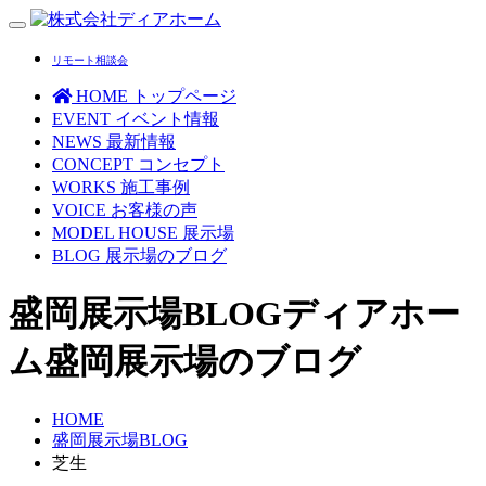
Toggle
navigation
リモート相談会
HOME
トップページ
EVENT
イベント情報
NEWS
最新情報
CONCEPT
コンセプト
WORKS
施工事例
VOICE
お客様の声
MODEL HOUSE
展示場
BLOG
展示場のブログ
盛岡展示場BLOG
ディアホー
ム盛岡展示場のブログ
HOME
盛岡展示場BLOG
芝生