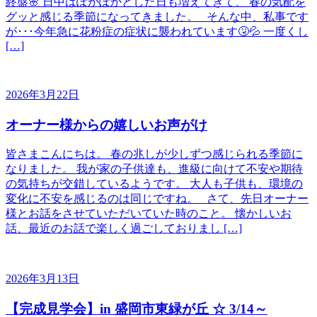
終盤🌸 日中はぽかぽかとした日も増えてきて、 春の気配を
グッと感じる季節になってきました。 そんな中、私事です
が･･･今年急に花粉症の症状に襲われています🤧💦 一度くし
[…]
2026年3月22日
オーナー様からの嬉しいお声がけ
皆さまこんにちは。 春の兆しが少しずつ感じられる季節に
なりました。 我が家の子供達も、進級に向けて不安や期待
の気持ちが交錯しているようです。 大人も子供も、環境の
変化に不安を感じるのは同じですね。 さて、先日オーナー
様とお話をさせていただいていた時のこと。 懐かしいお
話、最近のお話で楽しく過ごしておりまし […]
2026年3月13日
【完成見学会】in 盛岡市東緑が丘 ☆ 3/14～