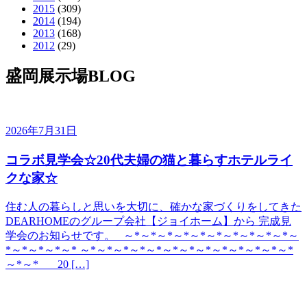
2015
(309)
2014
(194)
2013
(168)
2012
(29)
盛岡展示場BLOG
2026年7月31日
コラボ見学会☆20代夫婦の猫と暮らすホテルライ
クな家☆
住む人の暮らしと思いを大切に、確かな家づくりをしてきた
DEARHOMEのグループ会社【ジョイホーム】から 完成見
学会のお知らせです。 ～*～*～*～*～*～*～*～*～*～*～
*～*～*～*～* ～*～*～*～*～*～*～*～*～*～*～*～*～*
～*～* 20 […]