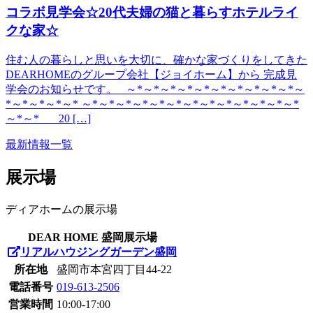
コラボ見学会☆20代夫婦の猫と暮らすホテルライ
クな家☆
住む人の暮らしと思いを大切に、確かな家づくりをしてきた
DEARHOMEのグループ会社【ジョイホーム】から 完成見
学会のお知らせです。 ～*～*～*～*～*～*～*～*～*～*～
*～*～*～*～* ～*～*～*～*～*～*～*～*～*～*～*～*～*
～*～* 20 […]
最新情報一覧
展示場
ディアホームの展示場
DEAR HOME 盛岡展示場
リアルハウジングガーデン盛岡
所在地
盛岡市本宮四丁目44-22
電話番号
019-613-2506
営業時間
10:00-17:00