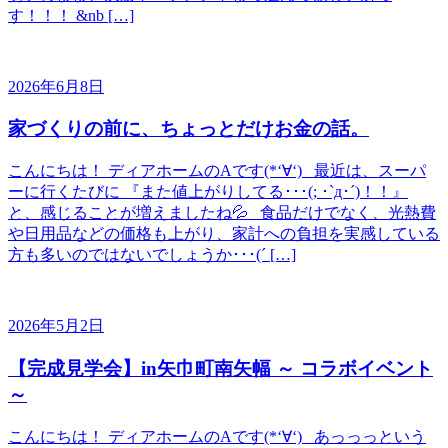
す！！！ &nb […]
2026年6月8日
家づくりの前に、ちょっとだけお金の話。
こんにちは！ ディアホームのAです(*‘∀‘) 最近は、スーパ
ーに行くたびに 『また値上がりしてる･･･(; ･`д･´)！！』
と、感じることが増えましたね💦 食品だけでなく、光熱費
や日用品などの価格も上がり、家計への負担を実感している
方も多いのではないでしょうか･･･(´ […]
2026年5月2日
【完成見学会】in矢巾町南矢幅 ～ コラボイベント
～
こんにちは！ ディアホームのAです(*‘∀‘) あっっっという