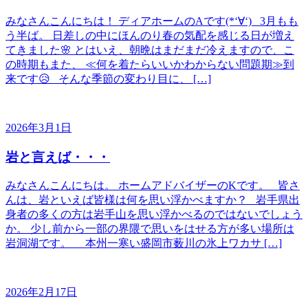
みなさんこんにちは！ ディアホームのAです(*‘∀‘) 3月もも
う半ば。 日差しの中にほんのり春の気配を感じる日が増え
てきました🌸 とはいえ、朝晩はまだまだ冷えますので、こ
の時期もまた、 ≪何を着たらいいかわからない問題期≫到
来です😥 そんな季節の変わり目に、 […]
2026年3月1日
岩と言えば・・・
みなさんこんにちは。 ホームアドバイザーのKです。 皆さ
んは、岩といえば皆様は何を思い浮かべますか？ 岩手県出
身者の多くの方は岩手山を思い浮かべるのではないでしょう
か。 少し前から一部の界隈で思いをはせる方が多い場所は
岩洞湖です。 本州一寒い盛岡市薮川の氷上ワカサ […]
2026年2月17日