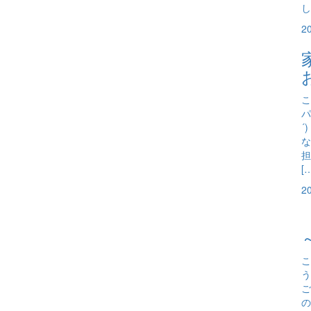
し
2
こ
パ
´
な
担
[
2
こ
う
ご
の