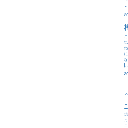
*
～
2
こ
気
ね
に
な
[
2
こ
ー
規
ま
ニ