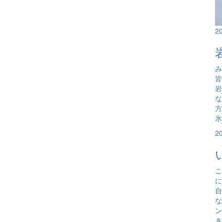
2
み
岩
な
氷
2
こ
に
自
な
ン
き