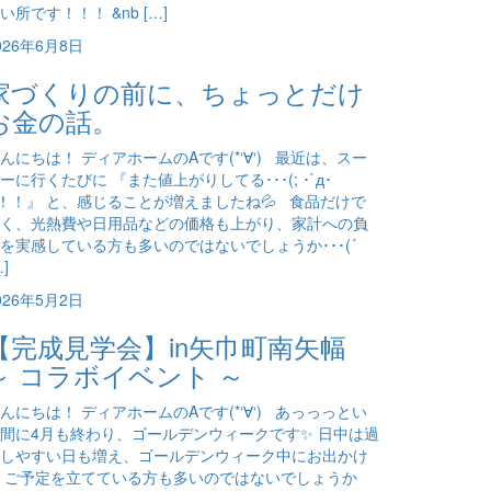
い所です！！！ &nb […]
026年6月8日
家づくりの前に、ちょっとだけ
お金の話。
んにちは！ ディアホームのAです(*‘∀‘) 最近は、スー
ーに行くたびに 『また値上がりしてる･･･(; ･`д･
)！！』 と、感じることが増えましたね💦 食品だけで
く、光熱費や日用品などの価格も上がり、家計への負
を実感している方も多いのではないでしょうか･･･(´
…]
026年5月2日
【完成見学会】in矢巾町南矢幅
～ コラボイベント ～
んにちは！ ディアホームのAです(*‘∀‘) あっっっとい
間に4月も終わり、ゴールデンウィークです✨ 日中は過
しやすい日も増え、ゴールデンウィーク中にお出かけ
 ご予定を立てている方も多いのではないでしょうか