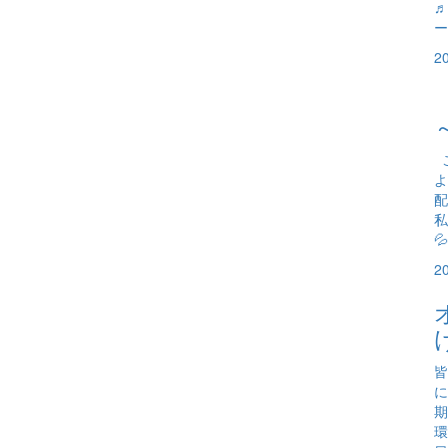
♬
ー
2
こ
よ
配
私

2
皆
に
期
環