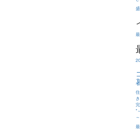
盛
最
2
住
き
完
*
～
最