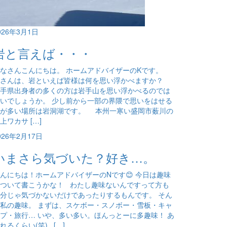
026年3月1日
岩と言えば・・・
なさんこんにちは。 ホームアドバイザーのKです。
皆さんは、岩といえば皆様は何を思い浮かべますか？
手県出身者の多くの方は岩手山を思い浮かべるのでは
いでしょうか。 少し前から一部の界隈で思いをはせる
方が多い場所は岩洞湖です。 本州一寒い盛岡市薮川の
上ワカサ […]
026年2月17日
いまさら気づいた？好き…。
んにちは！ホームアドバイザーのNです😊 今日は趣味
ついて書こうかな！ わたし趣味ないんですって方も
分じゃ気づかないだけであったりするもんです。 そん
私の趣味。 まずは、スケボー・スノボー・雪板・キャ
プ・旅行… いや、多い多い。ほんっとーに多趣味！ あ
れるくらい(笑) […]