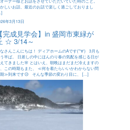
オーナー様とお話をさせていただいていた時のこと。
かしいお話、最近のお話で楽しく過ごしておりまし
…]
026年3月13日
【完成見学会】in 盛岡市東緑が
丘 ☆ 3/14～
なさんこんにちは！ ディアホームのAです(*‘∀‘) 3月も
う半ば。 日差しの中にほんのり春の気配を感じる日が
えてきました🌸 とはいえ、朝晩はまだまだ冷えますの
、この時期もまた、 ≪何を着たらいいかわからない問
期≫到来です😥 そんな季節の変わり目に、 […]