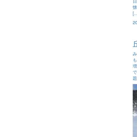
日
懐
[
2
み
も
増
で
題