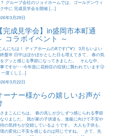
？ グループ会社のジョイホームでは、ゴールデンウィ
ク中に 完成見学会を開催 […]
026年3月29日
【完成見学会】in盛岡市本町通
～ コラボイベント ～
んにちは！ ディアホームのAです(*‘∀‘) 3月もいよい
終盤🌸 日中はぽかぽかとした日も増えてきて、 春の気
をグッと感じる季節になってきました。 そんな中、
事ですが･･･今年急に花粉症の症状に襲われています🤧
 一度くし […]
026年3月22日
オーナー様からの嬉しいお声が
け
さまこんにちは。 春の兆しが少しずつ感じられる季節
なりました。 我が家の子供達も、進級に向けて不安や
待の気持ちが交錯しているようです。 大人も子供も、
境の変化に不安を感じるのは同じですね。 さて、先