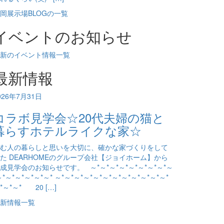
岡展示場BLOGの一覧
イベントのお知らせ
新のイベント情報一覧
最新情報
026年7月31日
コラボ見学会☆20代夫婦の猫と
暮らすホテルライクな家☆
む人の暮らしと思いを大切に、確かな家づくりをして
た DEARHOMEのグループ会社【ジョイホーム】から
成見学会のお知らせです。 ～*～*～*～*～*～*～*～*～
～*～*～*～*～*～* ～*～*～*～*～*～*～*～*～*～*～*～*
*～*～* 20 […]
新情報一覧