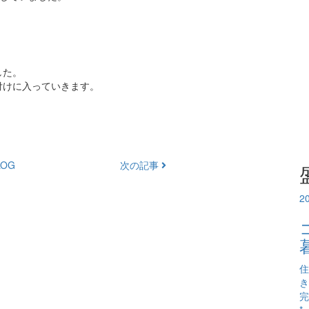
した。
付けに入っていきます。
OG
次の記事
2
住
き
完