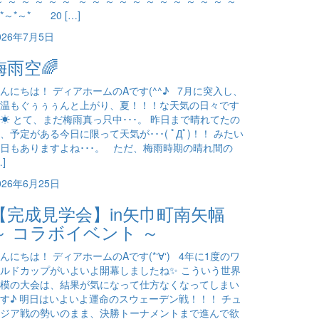
～*～*～*～*～*～* ～*～*～*～*～*～*～*～*～*～*～*～*
*～*～* 20 […]
026年7月5日
梅雨空🌈
んにちは！ ディアホームのAです(^^♪ 7月に突入し、
温もぐぅぅぅんと上がり、夏！！！な天気の日々です
☀ とて、まだ梅雨真っ只中･･･。 昨日まで晴れてたの
、予定がある今日に限って天気が･･･( ﾟДﾟ)！！ みたい
日もありますよね･･･。 ただ、梅雨時期の晴れ間の
…]
026年6月25日
【完成見学会】in矢巾町南矢幅
～ コラボイベント ～
んにちは！ ディアホームのAです(*‘∀‘) 4年に1度のワ
ルドカップがいよいよ開幕しましたね✨ こういう世界
模の大会は、結果が気になって仕方なくなってしまい
す♪ 明日はいよいよ運命のスウェーデン戦！！！ チュ
ジア戦の勢いのまま、決勝トーナメントまで進んで欲