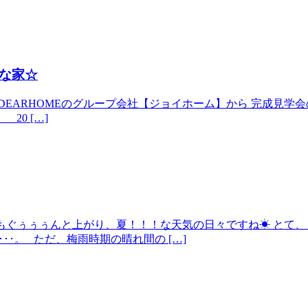
な家☆
ARHOMEのグループ会社【ジョイホーム】から 完成見学会のお知
 20 […]
気温もぐぅぅぅんと上がり、夏！！！な天気の日々ですね☀ とて、
･･･。 ただ、梅雨時期の晴れ間の […]