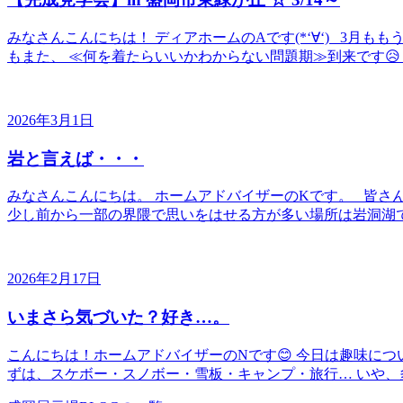
みなさんこんにちは！ ディアホームのAです(*‘∀‘) 3月
もまた、 ≪何を着たらいいかわからない問題期≫到来です😥 
2026年3月1日
岩と言えば・・・
みなさんこんにちは。 ホームアドバイザーのKです。 皆さ
少し前から一部の界隈で思いをはせる方が多い場所は岩洞湖で
2026年2月17日
いまさら気づいた？好き…。
こんにちは！ホームアドバイザーのNです😊 今日は趣味に
ずは、スケボー・スノボー・雪板・キャンプ・旅行… いや、多