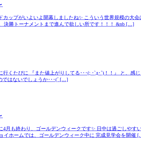
～
ワールドカップがいよいよ開幕しましたね✨ こういう世界規模の
決勝トーナメントまで進んで欲しい所です！！！ &nb […]
に行くたびに 『また値上がりしてる･･･(; ･`д･´)！！』 
ないでしょうか･･･(´ […]
～
いう間に4月も終わり、ゴールデンウィークです✨ 日中は過ごしや
イホームでは、ゴールデンウィーク中に 完成見学会を開催 […