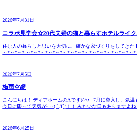
2026年7月31日
コラボ見学会☆20代夫婦の猫と暮らすホテルライク
住む人の暮らしと思いを大切に、確かな家づくりをしてきた DE
～*～*～* ～*～*～*～*～*～*～*～*～*～*～*～*～*～*～*
2026年7月5日
梅雨空🌈
こんにちは！ ディアホームのAです(^^♪ 7月に突入し、
今日に限って天気が･･･( ﾟДﾟ)！！ みたいな日もありますよね
2026年6月25日