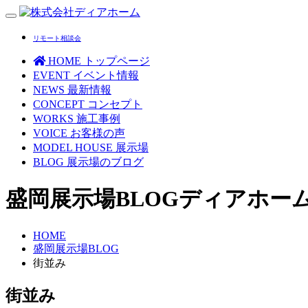
Toggle
navigation
リモート相談会
HOME
トップページ
EVENT
イベント情報
NEWS
最新情報
CONCEPT
コンセプト
WORKS
施工事例
VOICE
お客様の声
MODEL HOUSE
展示場
BLOG
展示場のブログ
盛岡展示場BLOG
ディアホー
HOME
盛岡展示場BLOG
街並み
街並み