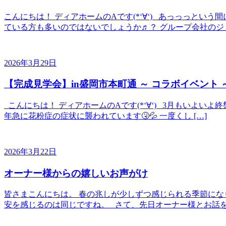
こんにちは！ ディアホームのAです(*‘∀‘) あっっっと
ている方も多いのではないでしょうか♬？ グループ会社のジョ
2026年3月29日
【完成見学会】in盛岡市本町通 ～ コラボイベント 
こんにちは！ ディアホームのAです(*‘∀‘) 3月もいよい
年急に花粉症の症状に襲われています🤧💦 一度くし […]
2026年3月22日
オーナー様からの嬉しいお声がけ
皆さまこんにちは。 春の兆しが少しずつ感じられる季節にな
安を感じるのは同じですね。 さて、先日オーナー様とお話を