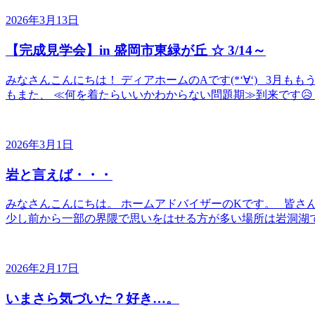
2026年3月13日
【完成見学会】in 盛岡市東緑が丘 ☆ 3/14～
みなさんこんにちは！ ディアホームのAです(*‘∀‘) 3月
もまた、 ≪何を着たらいいかわからない問題期≫到来です😥 
2026年3月1日
岩と言えば・・・
みなさんこんにちは。 ホームアドバイザーのKです。 皆さ
少し前から一部の界隈で思いをはせる方が多い場所は岩洞湖で
2026年2月17日
いまさら気づいた？好き…。