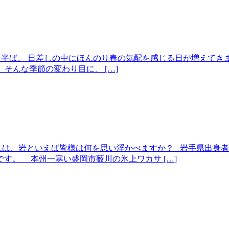
ももう半ば。 日差しの中にほんのり春の気配を感じる日が増えて
そんな季節の変わり目に、 […]
んは、岩といえば皆様は何を思い浮かべますか？ 岩手県出身
す。 本州一寒い盛岡市薮川の氷上ワカサ […]