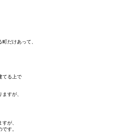
る町だけあって、
建てる上で
りますが、
ますが、
のです。