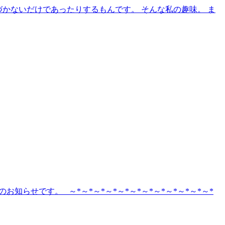
づかないだけであったりするもんです。 そんな私の趣味。 ま
らせです。 ～*～*～*～*～*～*～*～*～*～*～*～*