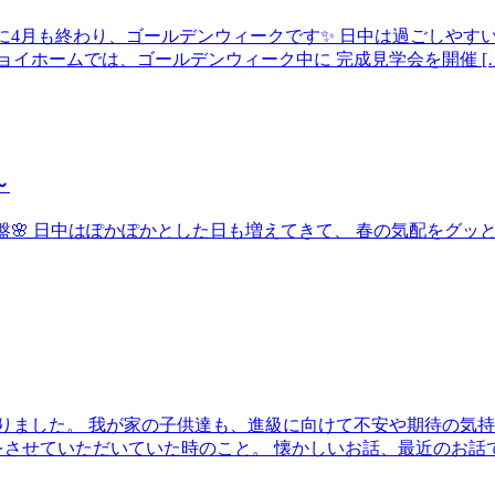
いう間に4月も終わり、ゴールデンウィークです✨ 日中は過ごしや
イホームでは、ゴールデンウィーク中に 完成見学会を開催 […
～
よ終盤🌸 日中はぽかぽかとした日も増えてきて、 春の気配をグ
りました。 我が家の子供達も、進級に向けて不安や期待の気持
させていただいていた時のこと。 懐かしいお話、最近のお話で楽