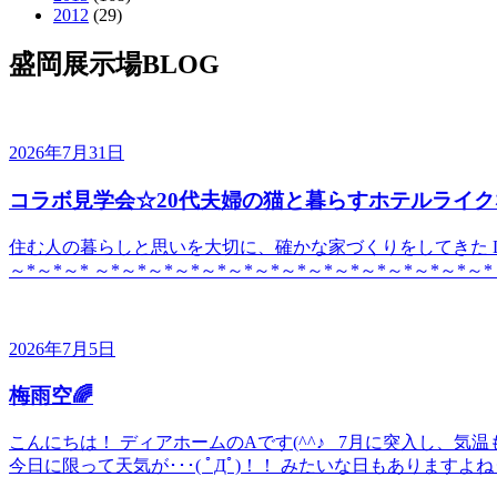
2012
(29)
盛岡展示場BLOG
2026年7月31日
コラボ見学会☆20代夫婦の猫と暮らすホテルライク
住む人の暮らしと思いを大切に、確かな家づくりをしてきた DE
～*～*～* ～*～*～*～*～*～*～*～*～*～*～*～*～*～*～*
2026年7月5日
梅雨空🌈
こんにちは！ ディアホームのAです(^^♪ 7月に突入し、
今日に限って天気が･･･( ﾟДﾟ)！！ みたいな日もありますよね