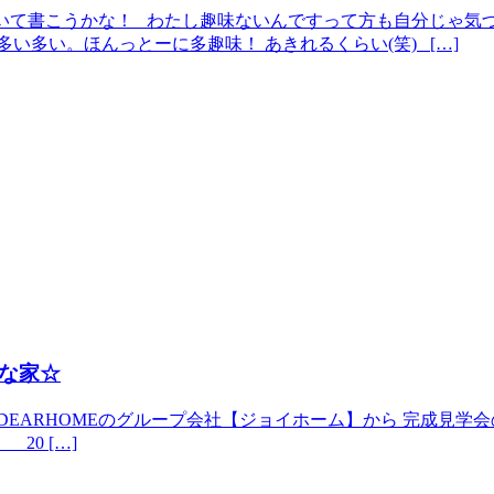
ついて書こうかな！ わたし趣味ないんですって方も自分じゃ気
い多い。ほんっとーに多趣味！ あきれるくらい(笑) […]
な家☆
ARHOMEのグループ会社【ジョイホーム】から 完成見学会のお知
 20 […]