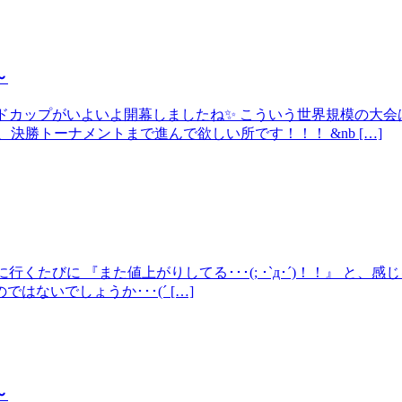
～
ワールドカップがいよいよ開幕しましたね✨ こういう世界規模の
決勝トーナメントまで進んで欲しい所です！！！ &nb […]
に行くたびに 『また値上がりしてる･･･(; ･`д･´)！！』 
ないでしょうか･･･(´ […]
～