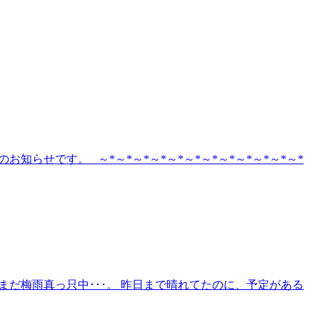
らせです。 ～*～*～*～*～*～*～*～*～*～*～*～*
まだ梅雨真っ只中･･･。 昨日まで晴れてたのに、予定がある