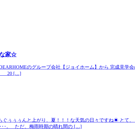
な家☆
ARHOMEのグループ会社【ジョイホーム】から 完成見学会のお知
 20 […]
気温もぐぅぅぅんと上がり、夏！！！な天気の日々ですね☀ とて、
･･･。 ただ、梅雨時期の晴れ間の […]