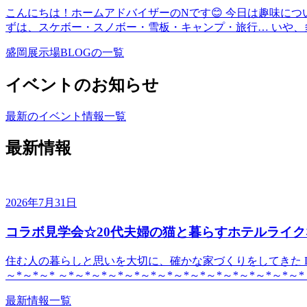
こんにちは！ホームアドバイザーのNです😊 今日は趣味に
ずは、スケボー・スノボー・雪板・キャンプ・旅行… いや、多
盛岡展示場BLOGの一覧
イベントのお知らせ
最新のイベント情報一覧
最新情報
2026年7月31日
コラボ見学会☆20代夫婦の猫と暮らすホテルライク
住む人の暮らしと思いを大切に、確かな家づくりをしてきた DE
～*～*～* ～*～*～*～*～*～*～*～*～*～*～*～*～*～*～*
最新情報一覧