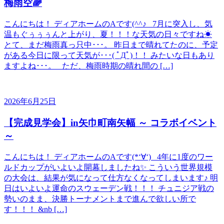
梅雨空🌈
こんにちは！ ディアホームのAです(^^♪ 7月に突入し、気
温もぐぅぅぅんと上がり、夏！！！な天気の日々ですね☀
とて、まだ梅雨真っ只中･･･。 昨日まで晴れてたのに、予定
がある今日に限って天気が･･･( ﾟДﾟ)！！ みたいな日もあり
ますよね･･･。 ただ、梅雨時期の晴れ間の […]
2026年6月25日
【完成見学会】in矢巾町南矢幅 ～ コラボイベント
～
こんにちは！ ディアホームのAです(*‘∀‘) 4年に1度のワー
ルドカップがいよいよ開幕しましたね✨ こういう世界規模
の大会は、結果が気になって仕方なくなってしまいます♪ 明
日はいよいよ運命のスウェーデン戦！！！ チュニジア戦の
勢いのまま、決勝トーナメントまで進んで欲しい所で
す！！！ &nb […]