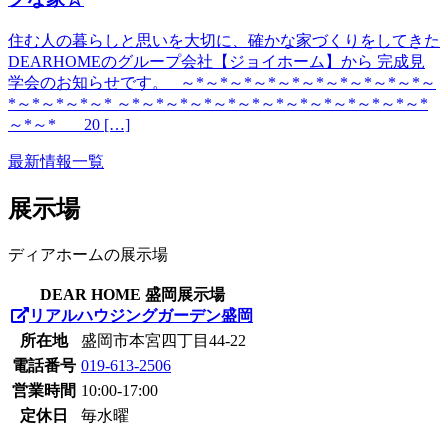
住む人の暮らしと思いを大切に、確かな家づくりをしてきた
DEARHOMEのグループ会社【ジョイホーム】から 完成見
学会のお知らせです。 ～*～*～*～*～*～*～*～*～*～*～
*～*～*～*～* ～*～*～*～*～*～*～*～*～*～*～*～*～*
～*～* 20 […]
最新情報一覧
展示場
ディアホームの展示場
DEAR HOME 盛岡展示場
リアルハウジングガーデン盛岡
所在地
盛岡市本宮四丁目44-22
電話番号
019-613-2506
営業時間
10:00-17:00
定休日
毎水曜