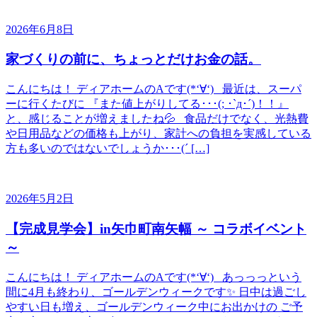
2026年6月8日
家づくりの前に、ちょっとだけお金の話。
こんにちは！ ディアホームのAです(*‘∀‘) 最近は、スーパ
ーに行くたびに 『また値上がりしてる･･･(; ･`д･´)！！』
と、感じることが増えましたね💦 食品だけでなく、光熱費
や日用品などの価格も上がり、家計への負担を実感している
方も多いのではないでしょうか･･･(´ […]
2026年5月2日
【完成見学会】in矢巾町南矢幅 ～ コラボイベント
～
こんにちは！ ディアホームのAです(*‘∀‘) あっっっという
間に4月も終わり、ゴールデンウィークです✨ 日中は過ごし
やすい日も増え、ゴールデンウィーク中にお出かけの ご予