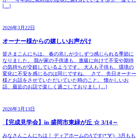
[…]
2026年3月22日
オーナー様からの嬉しいお声がけ
皆さまこんにちは。 春の兆しが少しずつ感じられる季節に
なりました。 我が家の子供達も、進級に向けて不安や期待
の気持ちが交錯しているようです。 大人も子供も、環境の
変化に不安を感じるのは同じですね。 さて、先日オーナー
様とお話をさせていただいていた時のこと。 懐かしいお
話、最近のお話で楽しく過ごしておりまし […]
2026年3月13日
【完成見学会】in 盛岡市東緑が丘 ☆ 3/14～
みなさんこんにちは！ ディアホームのAです(*‘∀‘) 3月もも