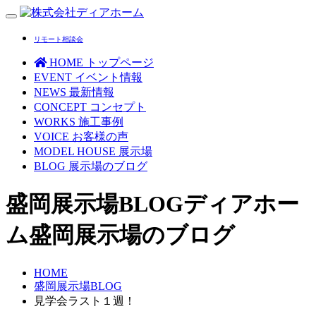
Toggle
navigation
リモート相談会
HOME
トップページ
EVENT
イベント情報
NEWS
最新情報
CONCEPT
コンセプト
WORKS
施工事例
VOICE
お客様の声
MODEL HOUSE
展示場
BLOG
展示場のブログ
盛岡展示場BLOG
ディアホー
ム盛岡展示場のブログ
HOME
盛岡展示場BLOG
見学会ラスト１週！