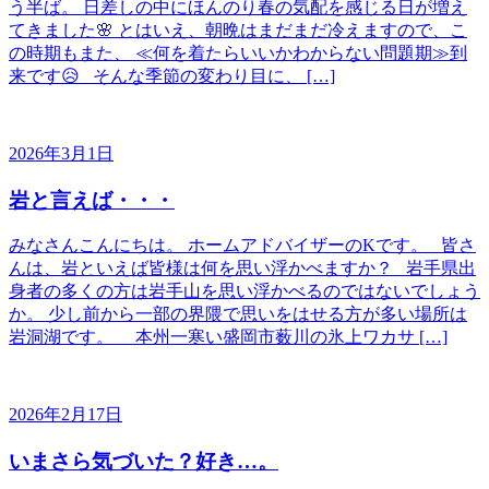
う半ば。 日差しの中にほんのり春の気配を感じる日が増え
てきました🌸 とはいえ、朝晩はまだまだ冷えますので、こ
の時期もまた、 ≪何を着たらいいかわからない問題期≫到
来です😥 そんな季節の変わり目に、 […]
2026年3月1日
岩と言えば・・・
みなさんこんにちは。 ホームアドバイザーのKです。 皆さ
んは、岩といえば皆様は何を思い浮かべますか？ 岩手県出
身者の多くの方は岩手山を思い浮かべるのではないでしょう
か。 少し前から一部の界隈で思いをはせる方が多い場所は
岩洞湖です。 本州一寒い盛岡市薮川の氷上ワカサ […]
2026年2月17日
いまさら気づいた？好き…。