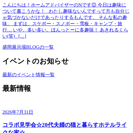
こんにちは！ホームアドバイザーのNです😊 今日は趣味に
ついて書こうかな！ わたし趣味ないんですって方も自分じ
ゃ気づかないだけであったりするもんです。 そんな私の趣
味。 まずは、スケボー・スノボー・雪板・キャンプ・旅
行… いや、多い多い。ほんっとーに多趣味！ あきれるくら
い(笑) […]
盛岡展示場BLOGの一覧
イベントのお知らせ
最新のイベント情報一覧
最新情報
2026年7月31日
コラボ見学会☆20代夫婦の猫と暮らすホテルライ
クな家☆